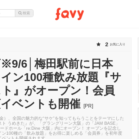
2
お気に入り
※9/6│梅田駅前に日本
イン100種飲み放題『サ
スト』がオープン！会員
額イベントも開催
[PR]
日（金）、全国の魅力的な“サケ”を知ってもらうことをテーマにした
ト うめきた』が、「グラングリーン大阪」の「JAM BASE」
ードホール「re:Dine 大阪」内にオープン！ オープンを記念し
イン100種の「飲み放題」をお得に楽しめる「会員券」を初年度
イベントも開催されます。