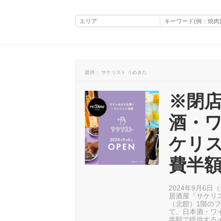
提供： サケリスト うめきた
※閉店
酒・ワ
ケリ
費半
2024年9月6
居酒屋『サケリス
（北館）1階のフ
て、日本酒・ワ
半額で提供する