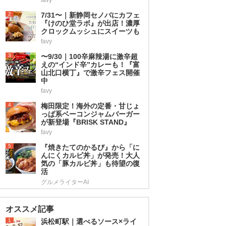
2
7/31〜｜新静岡セノバにカフェ
『けのひ堂ラボ』が出店！濃厚
クロックムッシュにスイーツも
favy
3
〜9/30｜100辛麻辣湯に激辛超
えの“インド辛”カレーも！『富
山北口横丁』で激辛フェス開催
中
favy
4
梅田限定！海外の定番・甘じょ
っぱ系ベーコンジャムバーガー
が新登場『BRISK STAND』
favy
5
『焼きたてのかるび』から「に
んにくカルビ丼」が発売！大人
気の「豚カルビ丼」も待望の復
活
グルメライターAI
オススメ記事
1
浜松町駅｜選べるソース×ライ