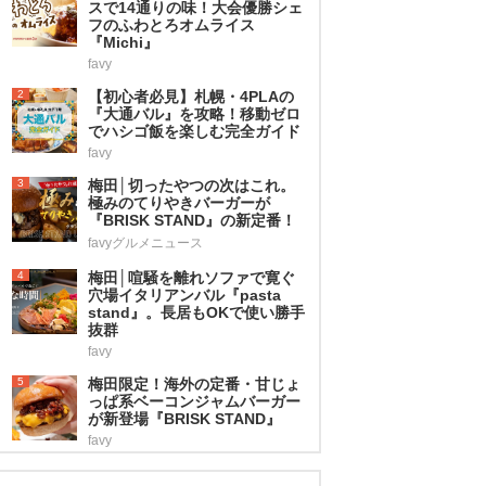
スで14通りの味！大会優勝シェ
フのふわとろオムライス
『Michi』
favy
2
【初心者必見】札幌・4PLAの
『大通バル』を攻略！移動ゼロ
でハシゴ飯を楽しむ完全ガイド
favy
3
梅田│切ったやつの次はこれ。
極みのてりやきバーガーが
『BRISK STAND』の新定番！
favyグルメニュース
4
梅田│喧騒を離れソファで寛ぐ
穴場イタリアンバル『pasta
stand』。長居もOKで使い勝手
抜群
favy
5
梅田限定！海外の定番・甘じょ
っぱ系ベーコンジャムバーガー
が新登場『BRISK STAND』
favy