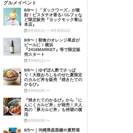
グルメイベント
8/8〜｜「ダックワーズ」が復
刻！ピスタチオ香るパルフェな
ど限定販売『ヨックモック青山
本店』
8月8日(土) 〜 8月30日(日)
8/8〜｜朝食のオレンジ果皮が
ビールに！横浜
『2416MARKET』等で限定販
売スタート
8月8日(土) 〜
8/6〜｜ゆずぽん酢でさっぱ
り！大根おろしをのせた夏限定
のカルビ丼を販売『焼きたての
かるび』
8月6日(木) 〜
『焼きたてのかるび』から「に
んにくカルビ丼」が発売！大人
気の「豚カルビ丼」も待望の復
活
8月6日(木) 〜
8/5〜｜沖縄県産黒糖や夏野菜