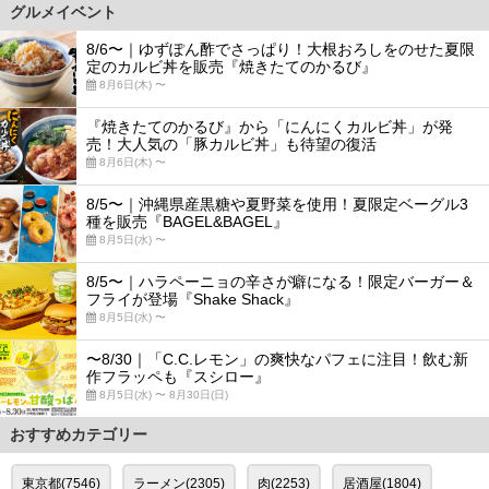
グルメイベント
8/6〜｜ゆずぽん酢でさっぱり！大根おろしをのせた夏限
定のカルビ丼を販売『焼きたてのかるび』
8月6日(木) 〜
『焼きたてのかるび』から「にんにくカルビ丼」が発
売！大人気の「豚カルビ丼」も待望の復活
8月6日(木) 〜
8/5〜｜沖縄県産黒糖や夏野菜を使用！夏限定ベーグル3
種を販売『BAGEL&BAGEL』
8月5日(水) 〜
8/5〜｜ハラペーニョの辛さが癖になる！限定バーガー＆
フライが登場『Shake Shack』
8月5日(水) 〜
〜8/30｜「C.C.レモン」の爽快なパフェに注目！飲む新
作フラッペも『スシロー』
8月5日(水) 〜 8月30日(日)
おすすめカテゴリー
東京都(7546)
ラーメン(2305)
肉(2253)
居酒屋(1804)