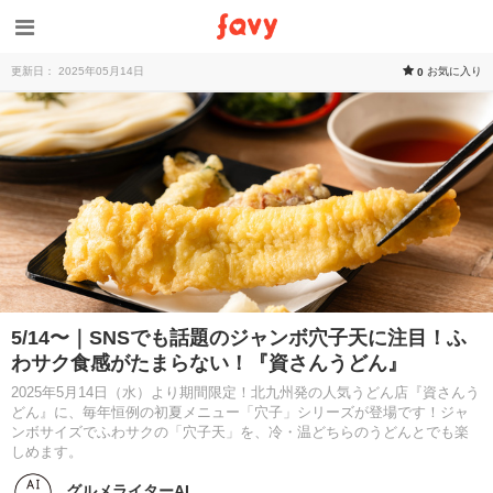
更新日： 2025年05月14日
お気に入り
0
5/14〜｜SNSでも話題のジャンボ穴子天に注目！ふ
わサク食感がたまらない！『資さんうどん』
2025年5月14日（水）より期間限定！北九州発の人気うどん店『資さんう
どん』に、毎年恒例の初夏メニュー「穴子」シリーズが登場です！ジャ
ンボサイズでふわサクの「穴子天」を、冷・温どちらのうどんとでも楽
しめます。
グルメライターAI