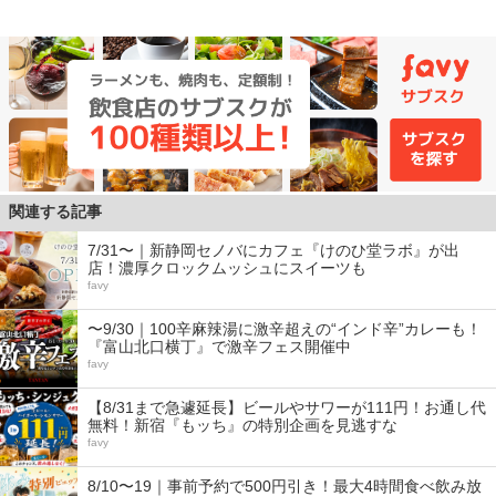
関連する記事
7/31〜｜新静岡セノバにカフェ『けのひ堂ラボ』が出
店！濃厚クロックムッシュにスイーツも
favy
〜9/30｜100辛麻辣湯に激辛超えの“インド辛”カレーも！
『富山北口横丁』で激辛フェス開催中
favy
【8/31まで急遽延長】ビールやサワーが111円！お通し代
無料！新宿『もッち』の特別企画を見逃すな
favy
8/10〜19｜事前予約で500円引き！最大4時間食べ飲み放