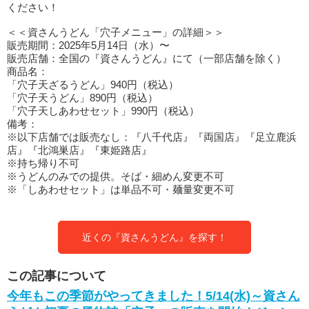
ください！
＜＜資さんうどん「穴子メニュー」の詳細＞＞
販売期間：2025年5月14日（水）〜
販売店舗：全国の『資さんうどん』にて（一部店舗を除く）
商品名：
「穴子天ざるうどん」940円（税込）
「穴子天うどん」890円（税込）
「穴子天しあわせセット」990円（税込）
備考：
※以下店舗では販売なし：『八千代店』『両国店』『足立鹿浜
店』『北鴻巣店』『東姫路店』
※持ち帰り不可
※うどんのみでの提供。そば・細めん変更不可
※「しあわせセット」は単品不可・麺量変更不可
近くの『資さんうどん』を探す！
この記事について
今年もこの季節がやってきました！5/14(水)～資さん