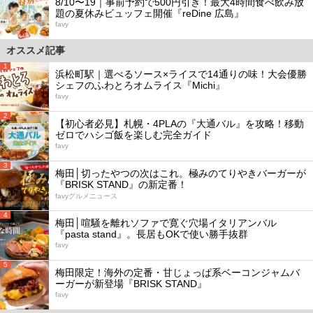
8/10〜19｜事前予約で500円引き！最大4時間食べ飲み放
題の夏休みビュッフェ開催『reDine 広島』
favy
オススメ記事
1
浜松町駅｜選べるソース×ライスで14通りの味！大会優勝
シェフのふわとろオムライス『Michi』
favy
2
【初心者必見】札幌・4PLAの『大通バル』を攻略！移動
ゼロでハシゴ飯を楽しむ完全ガイド
favy
3
梅田│切ったやつの次はこれ。極みのてりやきバーガーが
『BRISK STAND』の新定番！
favyグルメニュース
4
梅田│喧騒を離れソファで寛ぐ穴場イタリアンバル
『pasta stand』。長居もOKで使い勝手抜群
favy
5
梅田限定！海外の定番・甘じょっぱ系ベーコンジャムバ
ーガーが新登場『BRISK STAND』
favy