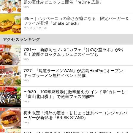
題の夏休みビュッフェ開催『reDine 広島』
favy
8/5〜｜ハラペーニョの辛さが癖になる！限定バーガー＆
フライが登場『Shake Shack』
グルメライターAI
アクセスランキング
1
7/31〜｜新静岡セノバにカフェ『けのひ堂ラボ』が出
店！濃厚クロックムッシュにスイーツも
favy
2
7/27│『尾道ラーメンWAN』が広島HiroPaにオープン！
キッズラーメン無料イベント開催
favy
3
〜9/30｜100辛麻辣湯に激辛超えの“インド辛”カレーも！
『富山北口横丁』で激辛フェス開催中
favy
4
梅田限定！海外の定番・甘じょっぱ系ベーコンジャムバ
ーガーが新登場『BRISK STAND』
favy
5