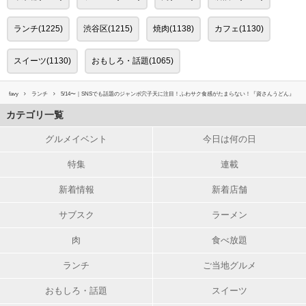
ランチ(1225)
渋谷区(1215)
焼肉(1138)
カフェ(1130)
スイーツ(1130)
おもしろ・話題(1065)
favy
ランチ
5/14〜｜SNSでも話題のジャンボ穴子天に注目！ふわサク食感がたまらない！『資さんうどん』
カテゴリ一覧
グルメイベント
今日は何の日
特集
連載
新着情報
新着店舗
サブスク
ラーメン
肉
食べ放題
ランチ
ご当地グルメ
おもしろ・話題
スイーツ