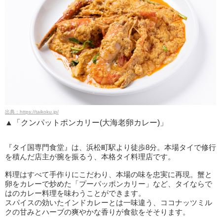
出典：https://taikoku.jp/
▲「クンパットポンカリー(大海老卵カレー)」
『タイ国専門食堂』は、浜松町駅より徒歩8分。本場タイで修行
を積んだ店主が腕を振るう、本格タイ料理店です。
料理はすべて手作りにこだわり、本場の味を忠実に再現。蟹と
卵をカレーで炒めた「プーパッポンカリー」など、タイならで
はのカレー料理を味わうことができます。
スパイスの効いたインドカレーとは一味違う、ココナッツミル
クの甘みとハーブの爽やかな香りが食欲をそそります。