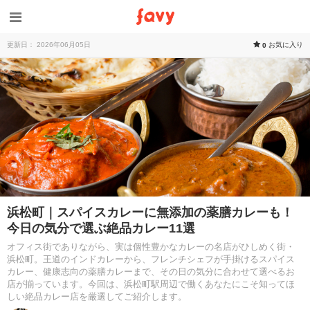
更新日： 2026年06月05日
お気に入り
0
浜松町｜スパイスカレーに無添加の薬膳カレーも！
今日の気分で選ぶ絶品カレー11選
オフィス街でありながら、実は個性豊かなカレーの名店がひしめく街・
浜松町。王道のインドカレーから、フレンチシェフが手掛けるスパイス
カレー、健康志向の薬膳カレーまで、その日の気分に合わせて選べるお
店が揃っています。今回は、浜松町駅周辺で働くあなたにこそ知ってほ
しい絶品カレー店を厳選してご紹介します。