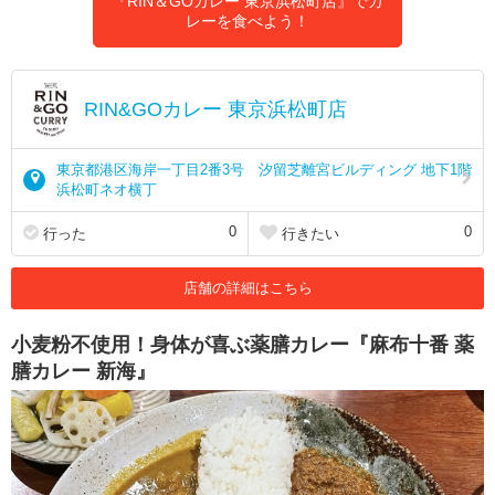
『RIN＆GOカレー 東京浜松町店』でカ
レーを食べよう！
RIN&GOカレー 東京浜松町店
東京都港区海岸一丁目2番3号 汐留芝離宮ビルディング 地下1階
浜松町ネオ横丁
0
0
行った
行きたい
店舗の詳細はこちら
小麦粉不使用！身体が喜ぶ薬膳カレー『麻布十番 薬
膳カレー 新海』