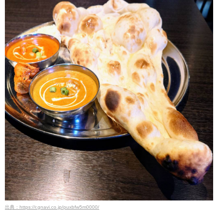
出典：https://r.gnavi.co.jp/puxbfw5m0000/