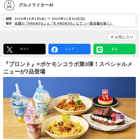
グルメライターAI
期間
2025年10月1日(水) 〜 2025年11月30日(日)
場所
全国の『PRONTO』と『È PRONTO』にて（一部店舗を除く）
お気に入り
ポスト
シェア
送る
『プロント』×ポケモンコラボ第3弾！スペシャルメ
ニューが7品登場