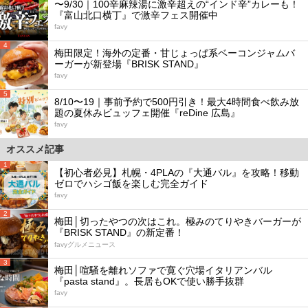
〜9/30｜100辛麻辣湯に激辛超えの“インド辛”カレーも！
『富山北口横丁』で激辛フェス開催中
favy
4
梅田限定！海外の定番・甘じょっぱ系ベーコンジャムバ
ーガーが新登場『BRISK STAND』
favy
5
8/10〜19｜事前予約で500円引き！最大4時間食べ飲み放
題の夏休みビュッフェ開催『reDine 広島』
favy
オススメ記事
1
【初心者必見】札幌・4PLAの『大通バル』を攻略！移動
ゼロでハシゴ飯を楽しむ完全ガイド
favy
2
梅田│切ったやつの次はこれ。極みのてりやきバーガーが
『BRISK STAND』の新定番！
favyグルメニュース
3
梅田│喧騒を離れソファで寛ぐ穴場イタリアンバル
『pasta stand』。長居もOKで使い勝手抜群
favy