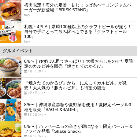
4
梅田限定！海外の定番・甘じょっぱ系ベーコンジャムバ
ーガーが新登場『BRISK STAND』
favy
5
札幌・4PLA｜常時100種以上のクラフトビールが揃う！
自分で手にとって飲み比べもできる『クラフトビール
100』
favy
グルメイベント
8/6〜｜ゆずぽん酢でさっぱり！大根おろしをのせた夏限
定のカルビ丼を販売『焼きたてのかるび』
8月6日(木) 〜
『焼きたてのかるび』から「にんにくカルビ丼」が発
売！大人気の「豚カルビ丼」も待望の復活
8月6日(木) 〜
8/5〜｜沖縄県産黒糖や夏野菜を使用！夏限定ベーグル3
種を販売『BAGEL&BAGEL』
8月5日(水) 〜
8/5〜｜ハラペーニョの辛さが癖になる！限定バーガー＆
フライが登場『Shake Shack』
8月5日(水) 〜