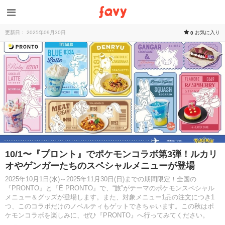
更新日： 2025年09月30日
お気に入り
0
10/1〜『プロント』でポケモンコラボ第3弾！ルカリ
オやゲンガーたちのスペシャルメニューが登場
2025年10月1日(水)～2025年11月30日(日)までの期間限定！全国の
『PRONTO』と『È PRONTO』で、“旅”がテーマのポケモンスペシャル
メニュー＆グッズが登場します。また、対象メニュー1品の注文につき1
つ、このコラボだけのノベルティもゲットできちゃいます。この秋はポ
ケモンコラボを楽しみに、ぜひ『PRONTO』へ行ってみてください。