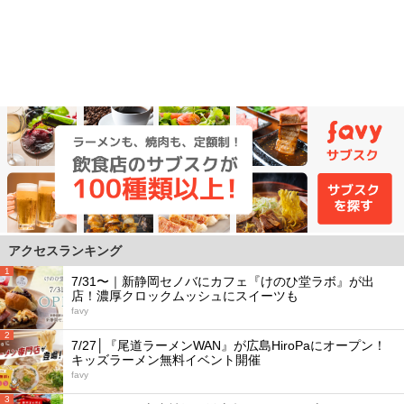
アクセスランキング
1
7/31〜｜新静岡セノバにカフェ『けのひ堂ラボ』が出
店！濃厚クロックムッシュにスイーツも
favy
2
7/27│『尾道ラーメンWAN』が広島HiroPaにオープン！
キッズラーメン無料イベント開催
favy
3