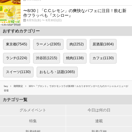
〜8/30｜「C.C.レモン」の爽快なパフェに注目！飲む新
作フラッペも『スシロー』
8月5日(水) 〜 8月30日(日)
おすすめカテゴリー
東京都(7545)
ラーメン(2305)
肉(2252)
居酒屋(1804)
ランチ(1224)
渋谷区(1215)
焼肉(1138)
カフェ(1130)
スイーツ(1130)
おもしろ・話題(1065)
favy
期間限定
10/1〜『プロント』でポケモンコラボ第3弾！ルカリオやゲンガーたちのスペシャルメニューが
登場
カテゴリ一覧
グルメイベント
今日は何の日
特集
連載
新着情報
新着店舗