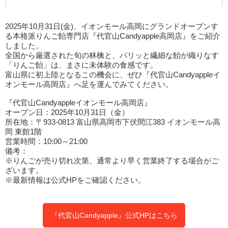
2025年10月31日(金)、イオンモール高岡にグランドオープンす
る本格派りんご飴専門店『代官山Candyapple高岡店』をご紹介
しました。
全国から厳選された旬の林檎と、パリッと繊細な飴が織りなす
「りんご飴」は、まさに未体験の食感です。
富山県に初上陸となるこの機会に、ぜひ『代官山Candyappleイ
オンモール高岡店』へ足を運んでみてください。
『代官山Candyappleイオンモール高岡店』
オープン日：2025年10月31日（金）
所在地：〒933-0813 富山県高岡市下伏間江383 イオンモール高
岡 東館1階
営業時間：10:00～21:00
備考：
※りんごが売り切れ次第、通常より早く営業終了する場合がご
ざいます。
※最新情報は公式HPをご確認ください。
『代官山Candyapple』公式HPはこちら