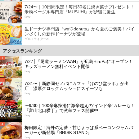
7/24〜｜10日間限定！毎日30名に焼き菓子プレゼント！
米粉ベーグル専門店『MUSUHI』が汐留に誕生
favy
生ドーナツ専門店『we♡donuts』から夏のご褒美！パイ
ン尽くしの新作ドーナツが登場
グルメライターAI
アクセスランキング
1
7/27│『尾道ラーメンWAN』が広島HiroPaにオープン！
キッズラーメン無料イベント開催
favy
2
7/31〜｜新静岡セノバにカフェ『けのひ堂ラボ』が出
店！濃厚クロックムッシュにスイーツも
favy
3
〜9/30｜100辛麻辣湯に激辛超えの“インド辛”カレーも！
『富山北口横丁』で激辛フェス開催中
favy
4
梅田限定！海外の定番・甘じょっぱ系ベーコンジャムバ
ーガーが新登場『BRISK STAND』
favy