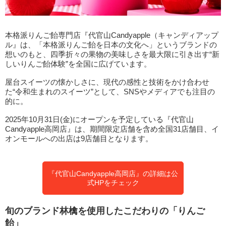
本格派りんご飴専門店『代官山Candyapple（キャンディアップ
ル』は、「本格派りんご飴を日本の文化へ」というブランドの
想いのもと、四季折々の果物の美味しさを最大限に引き出す“新
しいりんご飴体験”を全国に広げています。
屋台スイーツの懐かしさに、現代の感性と技術をかけ合わせ
た“令和生まれのスイーツ”として、SNSやメディアでも注目の
的に。
2025年10月31日(金)にオープンを予定している『代官山
Candyapple高岡店』は、期間限定店舗を含め全国31店舗目、イ
オンモールへの出店は9店舗目となります。
『代官山Candyapple高岡店』の詳細は公
式HPをチェック
旬のブランド林檎を使用したこだわりの「りんご
飴」