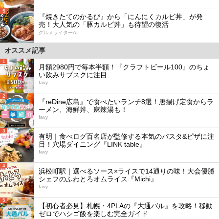
5
『焼きたてのかるび』から「にんにくカルビ丼」が発
売！大人気の「豚カルビ丼」も待望の復活
グルメライターAI
オススメ記事
1
月額2980円で毎本半額！『クラフトビール100』のちょ
い飲みサブスクに注目
favy
2
『reDine広島』で食べたいランチ8選！唐揚げ定食からラ
ーメン、海鮮丼、麻辣湯も！
favy
3
有明｜食べログ百名店が監修する本気のパスタ&ピザに注
目！穴場ダイニング『LINK table』
favy
4
浜松町駅｜選べるソース×ライスで14通りの味！大会優勝
シェフのふわとろオムライス『Michi』
favy
5
【初心者必見】札幌・4PLAの『大通バル』を攻略！移動
ゼロでハシゴ飯を楽しむ完全ガイド