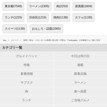
東京都(7546)
ラーメン(2305)
肉(2253)
居酒屋(1804)
ランチ(1225)
渋谷区(1215)
焼肉(1138)
カフェ(1130)
スイーツ(1130)
おもしろ・話題(1065)
favy
スイーツ
10/31｜富山・イオンモール高岡に初上陸！代官山『Candyapple』の本格派りんご飴に注目
カテゴリ一覧
グルメイベント
今日は何の日
特集
連載
新着情報
新着店舗
サブスク
ラーメン
肉
食べ放題
ランチ
ご当地グルメ