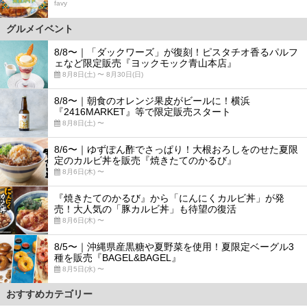
favy
グルメイベント
8/8〜｜「ダックワーズ」が復刻！ピスタチオ香るパルフ
ェなど限定販売『ヨックモック青山本店』
8月8日(土) 〜 8月30日(日)
8/8〜｜朝食のオレンジ果皮がビールに！横浜
『2416MARKET』等で限定販売スタート
8月8日(土) 〜
8/6〜｜ゆずぽん酢でさっぱり！大根おろしをのせた夏限
定のカルビ丼を販売『焼きたてのかるび』
8月6日(木) 〜
『焼きたてのかるび』から「にんにくカルビ丼」が発
売！大人気の「豚カルビ丼」も待望の復活
8月6日(木) 〜
8/5〜｜沖縄県産黒糖や夏野菜を使用！夏限定ベーグル3
種を販売『BAGEL&BAGEL』
8月5日(水) 〜
おすすめカテゴリー