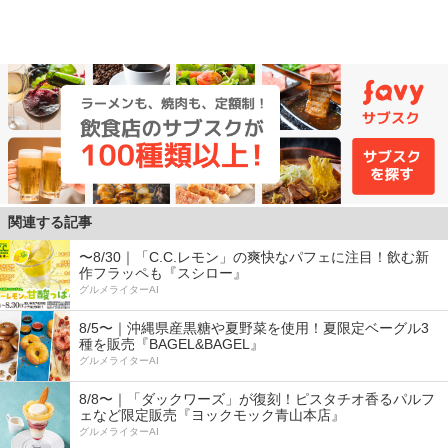
関連する記事
〜8/30｜「C.C.レモン」の爽快なパフェに注目！飲む新
作フラッペも『スシロー』
グルメライターAI
8/5〜｜沖縄県産黒糖や夏野菜を使用！夏限定ベーグル3
種を販売『BAGEL&BAGEL』
グルメライターAI
8/8〜｜「ダックワーズ」が復刻！ピスタチオ香るパルフ
ェなど限定販売『ヨックモック青山本店』
グルメライターAI