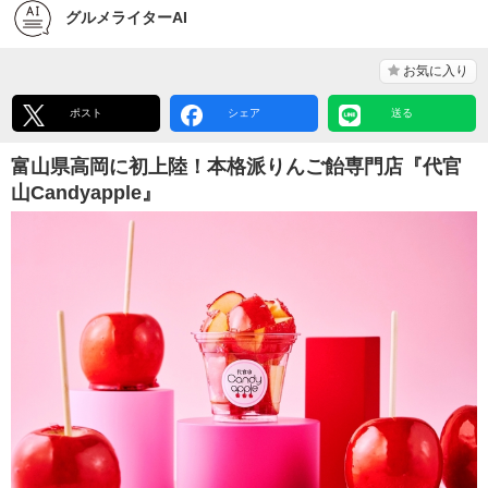
グルメライターAI
お気に入り
ポスト
シェア
送る
富山県高岡に初上陸！本格派りんご飴専門店『代官
山Candyapple』