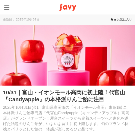
更新日： 2025年10月07日
お気に入り
0
10/31｜富山・イオンモール高岡に初上陸！代官山
『Candyapple』の本格派りんご飴に注目
2025年10月31日(金)、富山県高岡市の『イオンモール高岡』東館1階に、
本格派りんご飴専門店『代官山Candyapple（キャンディアップル）高岡
店』がグランドオープン！屋台スイーツから定着スイーツへと進化を遂
げた話題のりんご飴が、いよいよ富山に初上陸します。旬のブランド林
檎とパリッとした飴の一体感が楽しめるひと品です。