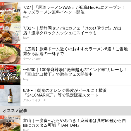
1
7/27│『尾道ラーメンWAN』が広島HiroPaにオープン！
キッズラーメン無料イベント開催
favy
2
7/31〜｜新静岡セノバにカフェ『けのひ堂ラボ』が出
店！濃厚クロックムッシュにスイーツも
favy
3
【広島】原爆ドーム近くのおすすめラーメン8選！ご当地
麺から話題の一杯まで
ラーメン.com
4
〜9/30｜100辛麻辣湯に激辛超えの“インド辛”カレーも！
『富山北口横丁』で激辛フェス開催中
favy
5
8/8〜｜朝食のオレンジ果皮がビールに！横浜
『2416MARKET』等で限定販売スタート
グルメライターAI
オススメ記事
1
富山｜一度食べたらやみつき！麻辣湯は具材50種から自
由にカスタム可能『TAN TAN』
favy