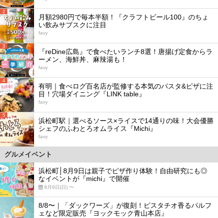
2
月額2980円で毎本半額！『クラフトビール100』のちょ
い飲みサブスクに注目
favy
3
『reDine広島』で食べたいランチ8選！唐揚げ定食からラ
ーメン、海鮮丼、麻辣湯も！
favy
4
有明｜食べログ百名店が監修する本気のパスタ&ピザに注
目！穴場ダイニング『LINK table』
favy
5
浜松町駅｜選べるソース×ライスで14通りの味！大会優勝
シェフのふわとろオムライス『Michi』
favy
グルメイベント
浜松町│8月9日は親子でピザ作り体験！自由研究にも◎
なイベントが『michi』で開催
8月9日(日) 〜
8/8〜｜「ダックワーズ」が復刻！ピスタチオ香るパルフ
ェなど限定販売『ヨックモック青山本店』