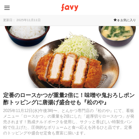
更新日： 2025年11月11日
お気に入り
0
定番のロースかつが重量2倍に！味噌や鬼おろしポン
酢トッピングに唐揚げ盛合せも『松のや』
2025年11月12日(水)午後3時〜、とんかつ専門店の『松のや』にて、看板
メニュー「ロースかつ」の重量を2倍にした「超厚切りロースかつ」が発
売されます！熟成チルドポークを使用し、サクッと香ばしい特製生パン
粉で仕上げた、圧倒的なボリュームと食べ応えを誇るひと品です。定番
のトッピングや盛合せ定食も豊富に揃います。