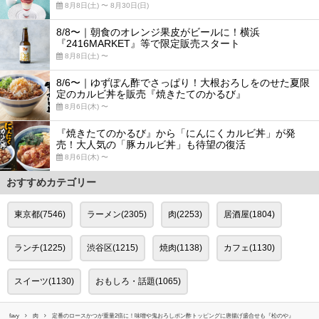
8月8日(土) 〜 8月30日(日)
8/8〜｜朝食のオレンジ果皮がビールに！横浜
『2416MARKET』等で限定販売スタート
8月8日(土) 〜
8/6〜｜ゆずぽん酢でさっぱり！大根おろしをのせた夏限
定のカルビ丼を販売『焼きたてのかるび』
8月6日(木) 〜
『焼きたてのかるび』から「にんにくカルビ丼」が発
売！大人気の「豚カルビ丼」も待望の復活
8月6日(木) 〜
おすすめカテゴリー
東京都(7546)
ラーメン(2305)
肉(2253)
居酒屋(1804)
ランチ(1225)
渋谷区(1215)
焼肉(1138)
カフェ(1130)
スイーツ(1130)
おもしろ・話題(1065)
favy
肉
定番のロースかつが重量2倍に！味噌や鬼おろしポン酢トッピングに唐揚げ盛合せも『松のや』