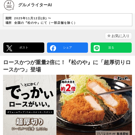
グルメライターAI
期間
2025年11月12日(水) 〜
場所
全国の『松のや』にて（一部店舗を除く）
お気に入り
ポスト
シェア
送る
ロースかつが重量2倍に！『松のや』に「超厚切りロ
ースかつ」登場