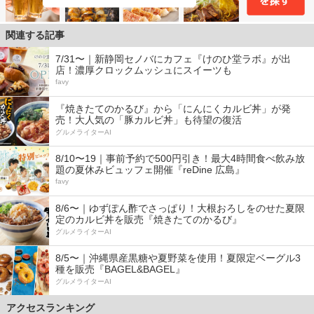
関連する記事
7/31〜｜新静岡セノバにカフェ『けのひ堂ラボ』が出
店！濃厚クロックムッシュにスイーツも
favy
『焼きたてのかるび』から「にんにくカルビ丼」が発
売！大人気の「豚カルビ丼」も待望の復活
グルメライターAI
8/10〜19｜事前予約で500円引き！最大4時間食べ飲み放
題の夏休みビュッフェ開催『reDine 広島』
favy
8/6〜｜ゆずぽん酢でさっぱり！大根おろしをのせた夏限
定のカルビ丼を販売『焼きたてのかるび』
グルメライターAI
8/5〜｜沖縄県産黒糖や夏野菜を使用！夏限定ベーグル3
種を販売『BAGEL&BAGEL』
グルメライターAI
アクセスランキング