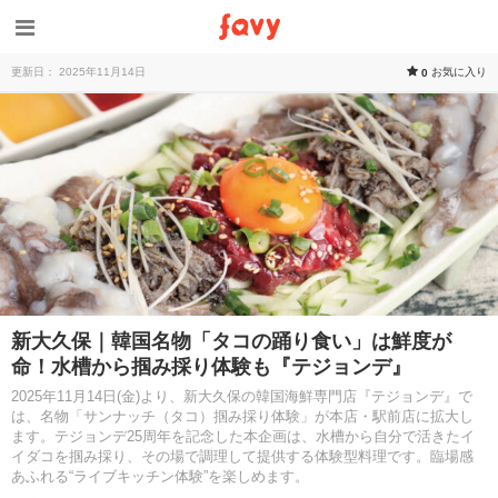
更新日： 2025年11月14日
お気に入り
0
新大久保｜韓国名物「タコの踊り食い」は鮮度が
命！水槽から掴み採り体験も『テジョンデ』
2025年11月14日(金)より、新大久保の韓国海鮮専門店『テジョンデ』で
は、名物「サンナッチ（タコ）掴み採り体験」が本店・駅前店に拡大し
ます。テジョンデ25周年を記念した本企画は、水槽から自分で活きたイ
イダコを掴み採り、その場で調理して提供する体験型料理です。臨場感
あふれる“ライブキッチン体験”を楽しめます。