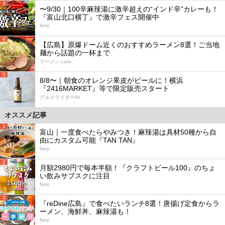
3
〜9/30｜100辛麻辣湯に激辛超えの“インド辛”カレーも！
『富山北口横丁』で激辛フェス開催中
favy
4
【広島】原爆ドーム近くのおすすめラーメン8選！ご当地
麺から話題の一杯まで
ラーメン.com
5
8/8〜｜朝食のオレンジ果皮がビールに！横浜
『2416MARKET』等で限定販売スタート
グルメライターAI
オススメ記事
1
富山｜一度食べたらやみつき！麻辣湯は具材50種から自
由にカスタム可能『TAN TAN』
favy
2
月額2980円で毎本半額！『クラフトビール100』のちょ
い飲みサブスクに注目
favy
3
『reDine広島』で食べたいランチ8選！唐揚げ定食からラ
ーメン、海鮮丼、麻辣湯も！
favy