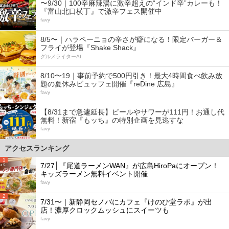
〜9/30｜100辛麻辣湯に激辛超えの“インド辛”カレーも！
『富山北口横丁』で激辛フェス開催中
favy
8/5〜｜ハラペーニョの辛さが癖になる！限定バーガー＆
フライが登場『Shake Shack』
グルメライターAI
8/10〜19｜事前予約で500円引き！最大4時間食べ飲み放
題の夏休みビュッフェ開催『reDine 広島』
favy
【8/31まで急遽延長】ビールやサワーが111円！お通し代
無料！新宿『もッち』の特別企画を見逃すな
favy
アクセスランキング
1
7/27│『尾道ラーメンWAN』が広島HiroPaにオープン！
キッズラーメン無料イベント開催
favy
2
7/31〜｜新静岡セノバにカフェ『けのひ堂ラボ』が出
店！濃厚クロックムッシュにスイーツも
favy