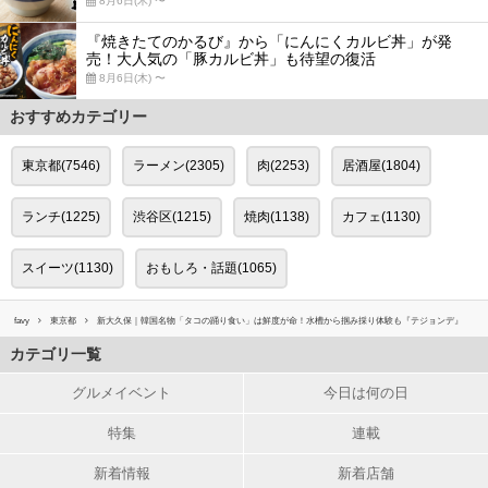
8月6日(木) 〜
『焼きたてのかるび』から「にんにくカルビ丼」が発
売！大人気の「豚カルビ丼」も待望の復活
8月6日(木) 〜
おすすめカテゴリー
東京都(7546)
ラーメン(2305)
肉(2253)
居酒屋(1804)
ランチ(1225)
渋谷区(1215)
焼肉(1138)
カフェ(1130)
スイーツ(1130)
おもしろ・話題(1065)
favy
東京都
新大久保｜韓国名物「タコの踊り食い」は鮮度が命！水槽から掴み採り体験も『テジョンデ』
カテゴリ一覧
グルメイベント
今日は何の日
特集
連載
新着情報
新着店舗