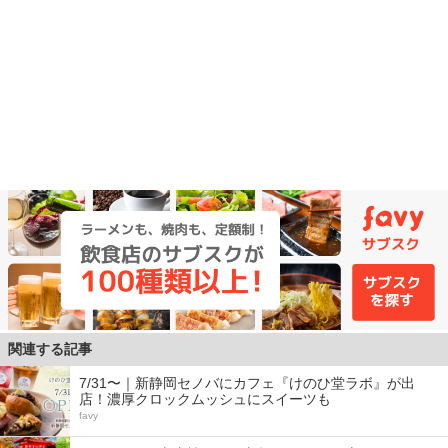
関連する記事
7/31〜｜新静岡セノバにカフェ『けのひ堂ラボ』が出
店！濃厚クロックムッシュにスイーツも
favy