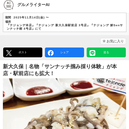
グルメライターAI
期間
2025年11月14日(金) 〜
場所
『テジョンデ本店』『テジョンデ 新大久保駅前店 3号店』『テジョンデ 鮮Senサ
ンナッチ館 4号店』にて
お気に入り
ポスト
シェア
送る
新大久保｜名物「サンナッチ掴み採り体験」が本
店・駅前店にも拡大！