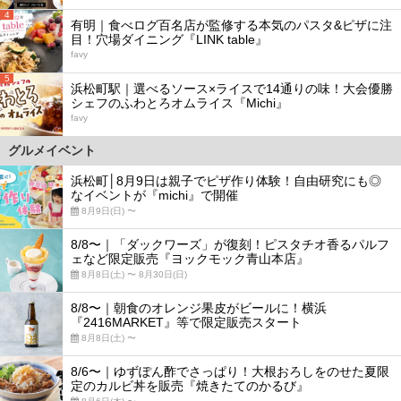
4
有明｜食べログ百名店が監修する本気のパスタ&ピザに注
目！穴場ダイニング『LINK table』
favy
5
浜松町駅｜選べるソース×ライスで14通りの味！大会優勝
シェフのふわとろオムライス『Michi』
favy
グルメイベント
浜松町│8月9日は親子でピザ作り体験！自由研究にも◎
なイベントが『michi』で開催
8月9日(日) 〜
8/8〜｜「ダックワーズ」が復刻！ピスタチオ香るパルフ
ェなど限定販売『ヨックモック青山本店』
8月8日(土) 〜 8月30日(日)
8/8〜｜朝食のオレンジ果皮がビールに！横浜
『2416MARKET』等で限定販売スタート
8月8日(土) 〜
8/6〜｜ゆずぽん酢でさっぱり！大根おろしをのせた夏限
定のカルビ丼を販売『焼きたてのかるび』