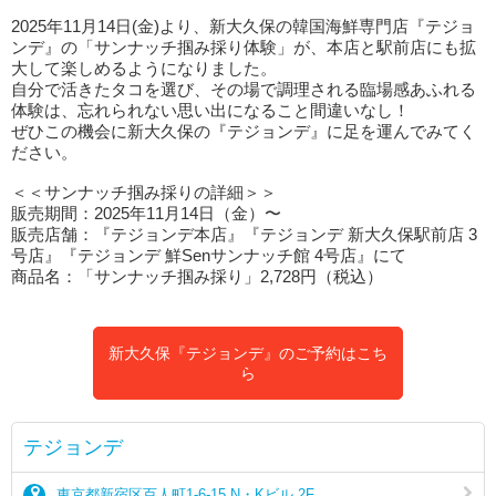
2025年11月14日(金)より、新大久保の韓国海鮮専門店『テジョ
ンデ』の「サンナッチ掴み採り体験」が、本店と駅前店にも拡
大して楽しめるようになりました。
自分で活きたタコを選び、その場で調理される臨場感あふれる
体験は、忘れられない思い出になること間違いなし！
ぜひこの機会に新大久保の『テジョンデ』に足を運んでみてく
ださい。
＜＜サンナッチ掴み採りの詳細＞＞
販売期間：2025年11月14日（金）〜
販売店舗：『テジョンデ本店』『テジョンデ 新大久保駅前店 3
号店』『テジョンデ 鮮Senサンナッチ館 4号店』にて
商品名：「サンナッチ掴み採り」2,728円（税込）
新大久保『テジョンデ』のご予約はこち
ら
テジョンデ
東京都新宿区百人町1-6-15 N・Kビル 2F