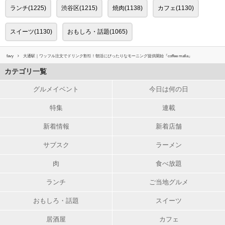
ランチ(1225)
渋谷区(1215)
焼肉(1138)
カフェ(1130)
スイーツ(1130)
おもしろ・話題(1065)
favy
大通駅｜ワッフル注文でドリンク割引！朝活にぴったりなモーニング提供開始『coffee mafia』
カテゴリ一覧
グルメイベント
今日は何の日
特集
連載
新着情報
新着店舗
サブスク
ラーメン
肉
食べ放題
ランチ
ご当地グルメ
おもしろ・話題
スイーツ
居酒屋
カフェ