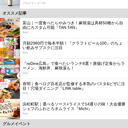
グルメライターAI
オススメ記事
1
富山｜一度食べたらやみつき！麻辣湯は具材50種から自
由にカスタム可能『TAN TAN』
favy
2
月額2980円で毎本半額！『クラフトビール100』のちょ
い飲みサブスクに注目
favy
3
『reDine広島』で食べたいランチ8選！唐揚げ定食からラ
ーメン、海鮮丼、麻辣湯も！
favy
4
有明｜食べログ百名店が監修する本気のパスタ&ピザに注
目！穴場ダイニング『LINK table』
favy
5
浜松町駅｜選べるソース×ライスで14通りの味！大会優勝
シェフのふわとろオムライス『Michi』
favy
グルメイベント