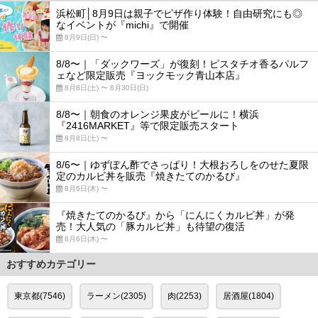
浜松町│8月9日は親子でピザ作り体験！自由研究にも◎
なイベントが『michi』で開催
8月9日(日) 〜
8/8〜｜「ダックワーズ」が復刻！ピスタチオ香るパルフ
ェなど限定販売『ヨックモック青山本店』
8月8日(土) 〜 8月30日(日)
8/8〜｜朝食のオレンジ果皮がビールに！横浜
『2416MARKET』等で限定販売スタート
8月8日(土) 〜
8/6〜｜ゆずぽん酢でさっぱり！大根おろしをのせた夏限
定のカルビ丼を販売『焼きたてのかるび』
8月6日(木) 〜
『焼きたてのかるび』から「にんにくカルビ丼」が発
売！大人気の「豚カルビ丼」も待望の復活
8月6日(木) 〜
おすすめカテゴリー
東京都(7546)
ラーメン(2305)
肉(2253)
居酒屋(1804)