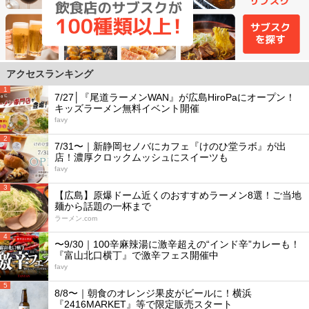
アクセスランキング
1
7/27│『尾道ラーメンWAN』が広島HiroPaにオープン！
キッズラーメン無料イベント開催
favy
2
7/31〜｜新静岡セノバにカフェ『けのひ堂ラボ』が出
店！濃厚クロックムッシュにスイーツも
favy
3
【広島】原爆ドーム近くのおすすめラーメン8選！ご当地
麺から話題の一杯まで
ラーメン.com
4
〜9/30｜100辛麻辣湯に激辛超えの“インド辛”カレーも！
『富山北口横丁』で激辛フェス開催中
favy
5
8/8〜｜朝食のオレンジ果皮がビールに！横浜
『2416MARKET』等で限定販売スタート