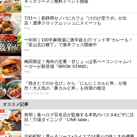
キッズラーメン無料イベント開催
favy
2
7/31〜｜新静岡セノバにカフェ『けのひ堂ラボ』が出
店！濃厚クロックムッシュにスイーツも
favy
3
〜9/30｜100辛麻辣湯に激辛超えの“インド辛”カレーも！
『富山北口横丁』で激辛フェス開催中
favy
4
梅田限定！海外の定番・甘じょっぱ系ベーコンジャムバ
ーガーが新登場『BRISK STAND』
favy
5
『焼きたてのかるび』から「にんにくカルビ丼」が発
売！大人気の「豚カルビ丼」も待望の復活
グルメライターAI
オススメ記事
1
有明｜食べログ百名店が監修する本気のパスタ&ピザに注
目！穴場ダイニング『LINK table』
favy
2
浜松町駅｜選べるソース×ライスで14通りの味！大会優勝