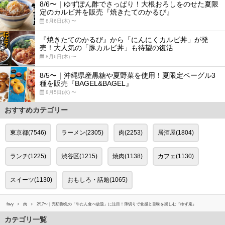
8/6〜｜ゆずぽん酢でさっぱり！大根おろしをのせた夏限
定のカルビ丼を販売『焼きたてのかるび』
8月6日(木) 〜
『焼きたてのかるび』から「にんにくカルビ丼」が発
売！大人気の「豚カルビ丼」も待望の復活
8月6日(木) 〜
8/5〜｜沖縄県産黒糖や夏野菜を使用！夏限定ベーグル3
種を販売『BAGEL&BAGEL』
8月5日(水) 〜
おすすめカテゴリー
東京都(7546)
ラーメン(2305)
肉(2253)
居酒屋(1804)
ランチ(1225)
渋谷区(1215)
焼肉(1138)
カフェ(1130)
スイーツ(1130)
おもしろ・話題(1065)
favy
肉
2/17〜｜売切御免の「牛たん食べ放題」に注目！薄切りで食感と旨味を楽しむ『ゆず庵』
カテゴリ一覧