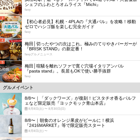
シェフのふわとろオムライス『Michi』
favy
3
【初心者必見】札幌・4PLAの『大通バル』を攻略！移動
ゼロでハシゴ飯を楽しむ完全ガイド
favy
4
梅田│切ったやつの次はこれ。極みのてりやきバーガーが
『BRISK STAND』の新定番！
favyグルメニュース
5
梅田│喧騒を離れソファで寛ぐ穴場イタリアンバル
『pasta stand』。長居もOKで使い勝手抜群
favy
グルメイベント
8/8〜｜「ダックワーズ」が復刻！ピスタチオ香るパルフ
ェなど限定販売『ヨックモック青山本店』
8月8日(土) 〜 8月30日(日)
8/8〜｜朝食のオレンジ果皮がビールに！横浜
『2416MARKET』等で限定販売スタート
8月8日(土) 〜