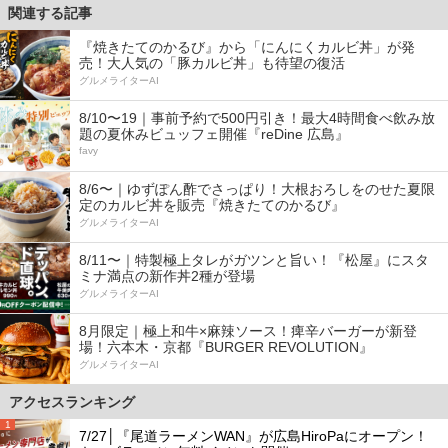
関連する記事
『焼きたてのかるび』から「にんにくカルビ丼」が発
売！大人気の「豚カルビ丼」も待望の復活
グルメライターAI
8/10〜19｜事前予約で500円引き！最大4時間食べ飲み放
題の夏休みビュッフェ開催『reDine 広島』
favy
8/6〜｜ゆずぽん酢でさっぱり！大根おろしをのせた夏限
定のカルビ丼を販売『焼きたてのかるび』
グルメライターAI
8/11〜｜特製極上タレがガツンと旨い！『松屋』にスタ
ミナ満点の新作丼2種が登場
グルメライターAI
8月限定｜極上和牛×麻辣ソース！痺辛バーガーが新登
場！六本木・京都『BURGER REVOLUTION』
グルメライターAI
アクセスランキング
1
7/27│『尾道ラーメンWAN』が広島HiroPaにオープン！