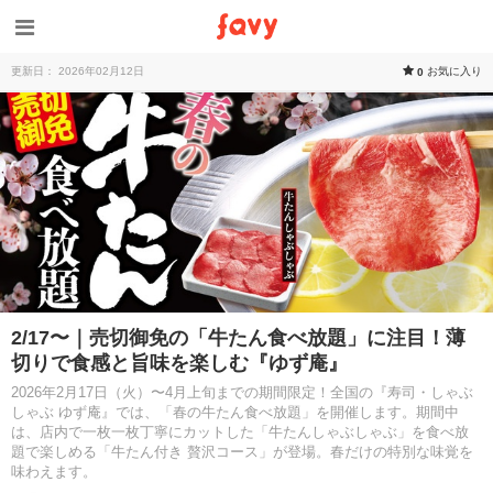
更新日： 2026年02月12日
お気に入り
0
2/17〜｜売切御免の「牛たん食べ放題」に注目！薄
切りで食感と旨味を楽しむ『ゆず庵』
2026年2月17日（火）〜4月上旬までの期間限定！全国の『寿司・しゃぶ
しゃぶ ゆず庵』では、「春の牛たん食べ放題」を開催します。期間中
は、店内で一枚一枚丁寧にカットした「牛たんしゃぶしゃぶ」を食べ放
題で楽しめる「牛たん付き 贅沢コース」が登場。春だけの特別な味覚を
味わえます。