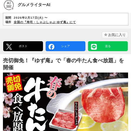
グルメライターAI
期間
2026年2月17日(火) 〜
場所
全国の『寿司・しゃぶしゃぶ ゆず庵』にて
お気に入り
ポスト
シェア
送る
売切御免！『ゆず庵』で「春の牛たん食べ放題」を
開催