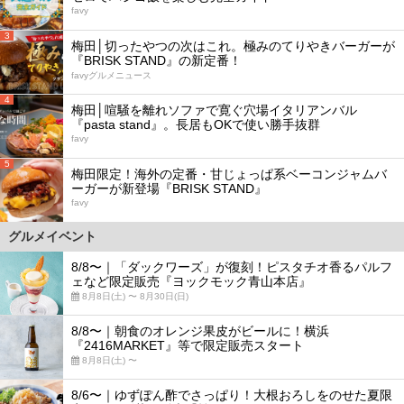
favy
3
梅田│切ったやつの次はこれ。極みのてりやきバーガーが
『BRISK STAND』の新定番！
favyグルメニュース
4
梅田│喧騒を離れソファで寛ぐ穴場イタリアンバル
『pasta stand』。長居もOKで使い勝手抜群
favy
5
梅田限定！海外の定番・甘じょっぱ系ベーコンジャムバ
ーガーが新登場『BRISK STAND』
favy
グルメイベント
8/8〜｜「ダックワーズ」が復刻！ピスタチオ香るパルフ
ェなど限定販売『ヨックモック青山本店』
8月8日(土) 〜 8月30日(日)
8/8〜｜朝食のオレンジ果皮がビールに！横浜
『2416MARKET』等で限定販売スタート
8月8日(土) 〜
8/6〜｜ゆずぽん酢でさっぱり！大根おろしをのせた夏限