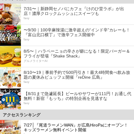
7/31〜｜新静岡セノバにカフェ『けのひ堂ラボ』が出
店！濃厚クロックムッシュにスイーツも
favy
〜9/30｜100辛麻辣湯に激辛超えの“インド辛”カレーも！
『富山北口横丁』で激辛フェス開催中
favy
8/5〜｜ハラペーニョの辛さが癖になる！限定バーガー＆
フライが登場『Shake Shack』
グルメライターAI
8/10〜19｜事前予約で500円引き！最大4時間食べ飲み放
題の夏休みビュッフェ開催『reDine 広島』
favy
【8/31まで急遽延長】ビールやサワーが111円！お通し代
無料！新宿『もッち』の特別企画を見逃すな
favy
アクセスランキング
1
7/27│『尾道ラーメンWAN』が広島HiroPaにオープン！
キッズラーメン無料イベント開催