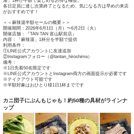
湯」1杯が半額で楽しめるお得な機会。
各日定員に達し次第終了となるため、気になる方は早めの来店
がおすすめです！
＜＜麻辣湯半額セールの概要＞＞
開催期間：2026年6月1日（月）〜6月2日（火）
開催店舗：『TAN TAN 富山駅前店』
内容：「麻辣湯」1杯分を半額で提供
利用条件：
①LINE公式アカウントに友達追加
②Instagramフォロー（@tantan_hiroshima）
備考：
※1日先着50名限定です
※LINE公式アカウントとInstagram両方の画面提示が必要です
※テイクアウト可能です
※半額対象はおひとり様1日1杯までです
カニ団子にぶんもじゃも！約50種の具材がラインナ
ップ