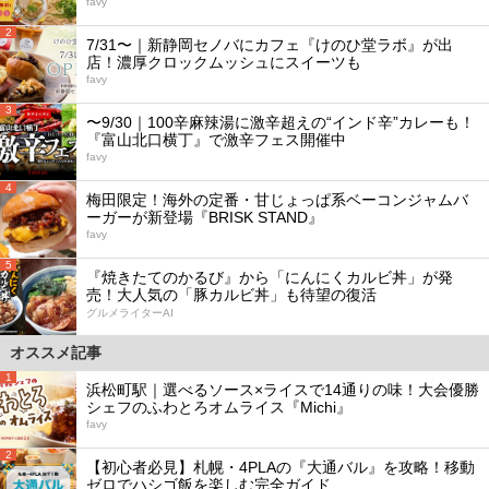
favy
2
7/31〜｜新静岡セノバにカフェ『けのひ堂ラボ』が出
店！濃厚クロックムッシュにスイーツも
favy
3
〜9/30｜100辛麻辣湯に激辛超えの“インド辛”カレーも！
『富山北口横丁』で激辛フェス開催中
favy
4
梅田限定！海外の定番・甘じょっぱ系ベーコンジャムバ
ーガーが新登場『BRISK STAND』
favy
5
『焼きたてのかるび』から「にんにくカルビ丼」が発
売！大人気の「豚カルビ丼」も待望の復活
グルメライターAI
オススメ記事
1
浜松町駅｜選べるソース×ライスで14通りの味！大会優勝
シェフのふわとろオムライス『Michi』
favy
2
【初心者必見】札幌・4PLAの『大通バル』を攻略！移動
ゼロでハシゴ飯を楽しむ完全ガイド