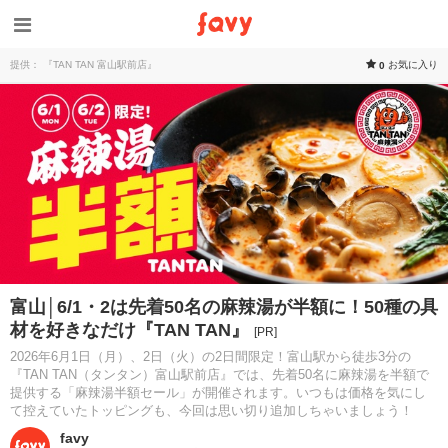
提供： 『TAN TAN 富山駅前店』
お気に入り
0
富山│6/1・2は先着50名の麻辣湯が半額に！50種の具
材を好きなだけ『TAN TAN』
[PR]
2026年6月1日（月）、2日（火）の2日間限定！富山駅から徒歩3分の
『TAN TAN（タンタン）富山駅前店』では、先着50名に麻辣湯を半額で
提供する「麻辣湯半額セール」が開催されます。いつもは価格を気にし
て控えていたトッピングも、今回は思い切り追加しちゃいましょう！
favy