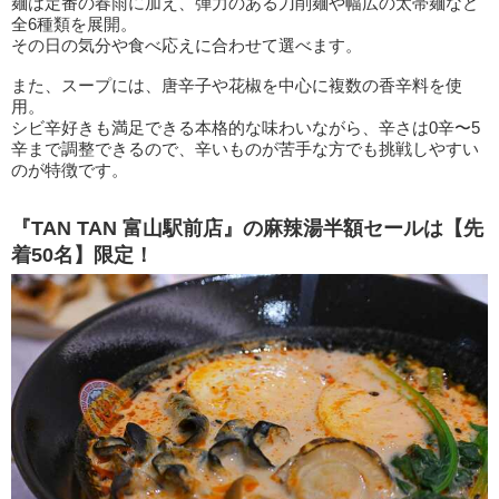
麺は定番の春雨に加え、弾力のある刀削麺や幅広の太帯麺など
全6種類を展開。
その日の気分や食べ応えに合わせて選べます。
また、スープには、唐辛子や花椒を中心に複数の香辛料を使
用。
シビ辛好きも満足できる本格的な味わいながら、辛さは0辛〜5
辛まで調整できるので、辛いものが苦手な方でも挑戦しやすい
のが特徴です。
『TAN TAN 富山駅前店』の麻辣湯半額セールは【先
着50名】限定！