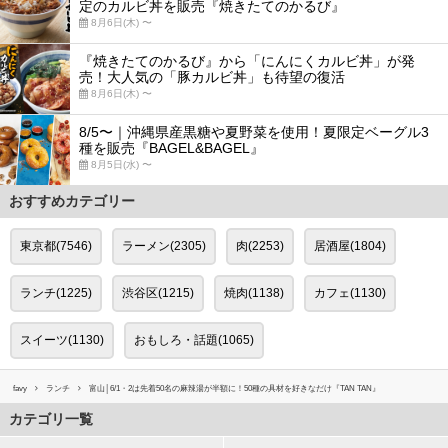
定のカルビ丼を販売『焼きたてのかるび』
8月6日(木) 〜
『焼きたてのかるび』から「にんにくカルビ丼」が発
売！大人気の「豚カルビ丼」も待望の復活
8月6日(木) 〜
8/5〜｜沖縄県産黒糖や夏野菜を使用！夏限定ベーグル3
種を販売『BAGEL&BAGEL』
8月5日(水) 〜
おすすめカテゴリー
東京都(7546)
ラーメン(2305)
肉(2253)
居酒屋(1804)
ランチ(1225)
渋谷区(1215)
焼肉(1138)
カフェ(1130)
スイーツ(1130)
おもしろ・話題(1065)
favy
ランチ
富山│6/1・2は先着50名の麻辣湯が半額に！50種の具材を好きなだけ『TAN TAN』
カテゴリ一覧