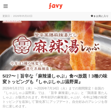
更新日： 2026年05月22日
お気に入り
0
5/27〜｜旨辛な「麻辣湯しゃぶ」食べ放題！3種の味
変トッピングも『しゃぶしゃぶ温野菜』
2026年5月27日（水）〜2026年7月14日（火）までの期間限定！全国の
『しゃぶしゃぶ温野菜』では、「旨辛 麻辣湯しゃぶ」と「鶏清湯 葱たん
しゃぶ」が販売されます。昨年好評の麻辣湯しゃぶが、今年は3種の味変
トッピングを追加して“新化系”にアップデート。自分好みのアレンジを存
分に楽しめます。