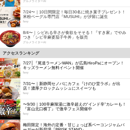
グルメライターAI
7/24〜｜10日間限定！毎日30名に焼き菓子プレゼント！
米粉ベーグル専門店『MUSUHI』が汐留に誕生
favy
8/4〜｜シビれる辛さが食欲をそそる！『すき家』でやみ
つき「シビ辛麻婆茄子牛丼」を販売
グルメライターAI
アクセスランキング
1
7/27│『尾道ラーメンWAN』が広島HiroPaにオープン！
キッズラーメン無料イベント開催
favy
2
7/31〜｜新静岡セノバにカフェ『けのひ堂ラボ』が出
店！濃厚クロックムッシュにスイーツも
favy
3
〜9/30｜100辛麻辣湯に激辛超えの“インド辛”カレーも！
『富山北口横丁』で激辛フェス開催中
favy
4
梅田限定！海外の定番・甘じょっぱ系ベーコンジャムバ
ーガーが新登場『BRISK STAND』