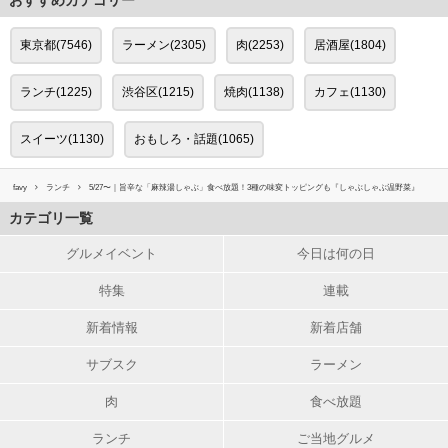
おすすめカテゴリー
東京都(7546)
ラーメン(2305)
肉(2253)
居酒屋(1804)
ランチ(1225)
渋谷区(1215)
焼肉(1138)
カフェ(1130)
スイーツ(1130)
おもしろ・話題(1065)
favy
ランチ
5/27〜｜旨辛な「麻辣湯しゃぶ」食べ放題！3種の味変トッピングも『しゃぶしゃぶ温野菜』
カテゴリ一覧
グルメイベント
今日は何の日
特集
連載
新着情報
新着店舗
サブスク
ラーメン
肉
食べ放題
ランチ
ご当地グルメ