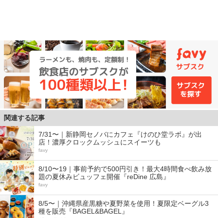
関連する記事
7/31〜｜新静岡セノバにカフェ『けのひ堂ラボ』が出
店！濃厚クロックムッシュにスイーツも
favy
8/10〜19｜事前予約で500円引き！最大4時間食べ飲み放
題の夏休みビュッフェ開催『reDine 広島』
favy
8/5〜｜沖縄県産黒糖や夏野菜を使用！夏限定ベーグル3
種を販売『BAGEL&BAGEL』