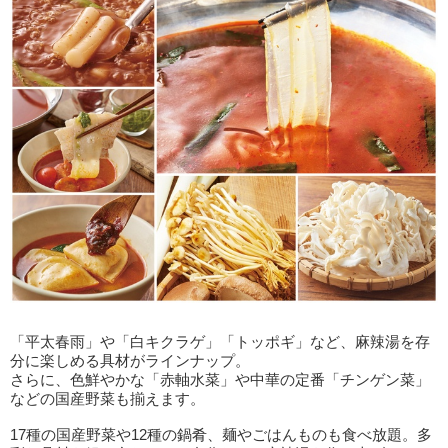
「平太春雨」や「白キクラゲ」「トッポギ」など、麻辣湯を存
分に楽しめる具材がラインナップ。
さらに、色鮮やかな「赤軸水菜」や中華の定番「チンゲン菜」
などの国産野菜も揃えます。
17種の国産野菜や12種の鍋肴、麺やごはんものも食べ放題。多