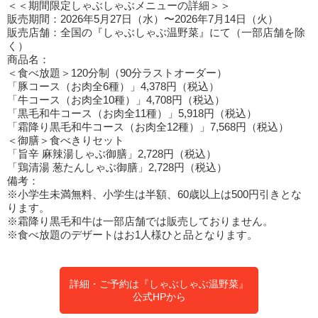
＜＜期間限定しゃぶしゃぶメニューの詳細＞＞
販売期間：2026年5月27日（水）〜2026年7月14日（火）
販売店舗：全国の『しゃぶしゃぶ温野菜』にて（一部店舗を除
く）
商品名：
＜食べ放題＞120分制（90分ラストオーダー）
「豚コース（お肉全6種）」4,378円（税込）
「牛コース（お肉全10種）」4,708円（税込）
「黒毛和牛コース（お肉全11種）」5,918円（税込）
「霜降り黒毛和牛コース（お肉全12種）」7,568円（税込）
＜御膳＞食べきりセット
「旨辛 麻辣湯しゃぶ御膳」2,728円（税込）
「鶏清湯 葱たんしゃぶ御膳」2,728円（税込）
備考：
※小学生未満無料、小学生は半額、60歳以上は500円引きとな
ります。
※霜降り黒毛和牛は一部店舗では販売しておりません。
※食べ放題のデザートはお1人様ひと品となります。
詳細・ご予約は『しゃぶしゃぶ温野菜』
公式HPから