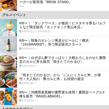
ーガーが新登場『BRISK STAND』
favy
グルメイベント
8/8〜｜「ダックワーズ」が復刻！ピスタチオ香るパルフ
ェなど限定販売『ヨックモック青山本店』
8月8日(土) 〜 8月30日(日)
8/8〜｜朝食のオレンジ果皮がビールに！横浜
『2416MARKET』等で限定販売スタート
8月8日(土) 〜
8/6〜｜ゆずぽん酢でさっぱり！大根おろしをのせた夏限
定のカルビ丼を販売『焼きたてのかるび』
8月6日(木) 〜
『焼きたてのかるび』から「にんにくカルビ丼」が発
売！大人気の「豚カルビ丼」も待望の復活
8月6日(木) 〜
8/5〜｜沖縄県産黒糖や夏野菜を使用！夏限定ベーグル3
種を販売『BAGEL&BAGEL』
8月5日(水) 〜