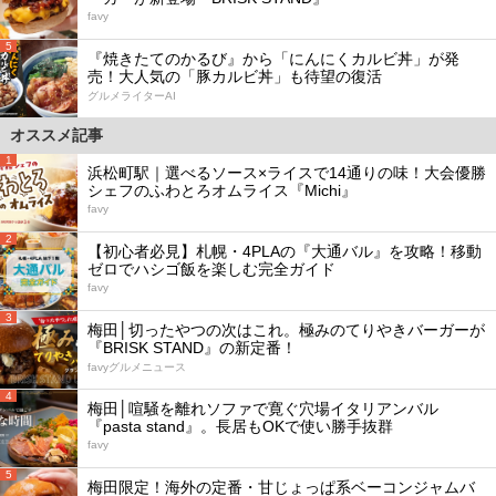
favy
5
『焼きたてのかるび』から「にんにくカルビ丼」が発
売！大人気の「豚カルビ丼」も待望の復活
グルメライターAI
オススメ記事
1
浜松町駅｜選べるソース×ライスで14通りの味！大会優勝
シェフのふわとろオムライス『Michi』
favy
2
【初心者必見】札幌・4PLAの『大通バル』を攻略！移動
ゼロでハシゴ飯を楽しむ完全ガイド
favy
3
梅田│切ったやつの次はこれ。極みのてりやきバーガーが
『BRISK STAND』の新定番！
favyグルメニュース
4
梅田│喧騒を離れソファで寛ぐ穴場イタリアンバル
『pasta stand』。長居もOKで使い勝手抜群
favy
5
梅田限定！海外の定番・甘じょっぱ系ベーコンジャムバ