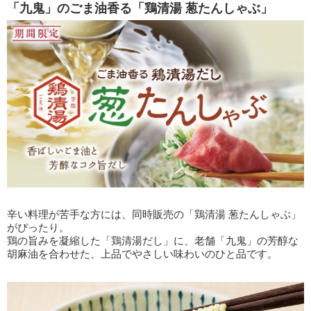
「九鬼」のごま油香る「鶏清湯 葱たんしゃぶ」
辛い料理が苦手な方には、同時販売の「鶏清湯 葱たんしゃぶ」
がぴったり。
鶏の旨みを凝縮した「鶏清湯だし」に、老舗「九鬼」の芳醇な
胡麻油を合わせた、上品でやさしい味わいのひと品です。