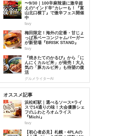
3
〜9/30｜100辛麻辣湯に激辛超
えの“インド辛”カレーも！『富
山北口横丁』で激辛フェス開催
中
favy
4
梅田限定！海外の定番・甘じょ
っぱ系ベーコンジャムバーガー
が新登場『BRISK STAND』
favy
5
『焼きたてのかるび』から「に
んにくカルビ丼」が発売！大人
気の「豚カルビ丼」も待望の復
活
グルメライターAI
オススメ記事
1
浜松町駅｜選べるソース×ライ
スで14通りの味！大会優勝シェ
フのふわとろオムライス
『Michi』
favy
2
【初心者必見】札幌・4PLAの