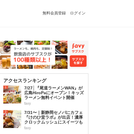
無料会員登録
ログイン
アクセスランキング
1
7/27│『尾道ラーメンWAN』が
広島HiroPaにオープン！キッズ
ラーメン無料イベント開催
favy
2
7/31〜｜新静岡セノバにカフェ
『けのひ堂ラボ』が出店！濃厚
クロックムッシュにスイーツも
favy