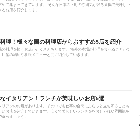
求めて集まってきています。 そんな日本の下町の雰囲気が残る巣鴨で美味しい
きるお店を紹介します。
料理！様々な国の料理店からおすすめ5店を紹介
籍の料理を扱うお店がたくさんあります。 海外の本場の料理を食べることがで
、店舗の場所や看板メニューと共に紹介していきます。
なイタリアン！ランチが美味しいお店5選
タリアンのお店があります。その中でも仕事の合間にふらっと立ち寄ることも
しいお店を紹介していきます。安くて美味しいランチををおしゃれな雰囲気を
で食べましょう。