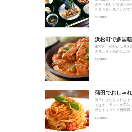
の落ち着いた雰囲気を
和食を食べることがで
sarururu
浜松町で多国籍
東京の浜松町には多国
きるおすすめのお店を
sarururu
蒲田でおしゃれ
蒲田にはおしゃれなイ
できる、ランチが美味
感じるイタリア料理店
sarururu