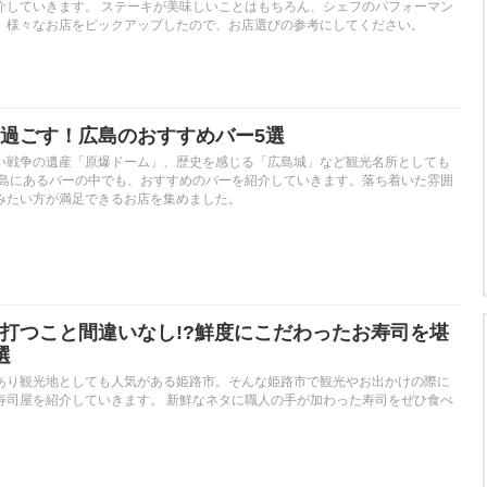
介していきます。 ステーキが美味しいことはもちろん、シェフのパフォーマン
、様々なお店をピックアップしたので、お店選びの参考にしてください。
過ごす！広島のおすすめバー5選
い戦争の遺産「原爆ドーム」、歴史を感じる「広島城」など観光名所としても
広島にあるバーの中でも、おすすめのバーを紹介していきます。落ち着いた雰囲
みたい方が満足できるお店を集めました。
打つこと間違いなし!?鮮度にこだわったお寿司を堪
選
あり観光地としても人気がある姫路市。そんな姫路市で観光やお出かけの際に
寿司屋を紹介していきます。 新鮮なネタに職人の手が加わった寿司をぜひ食べ