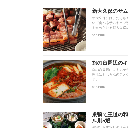
新大久保のサム
新大久保には、たくさ
いて食べるサムギョプ
を食べられる新大久保
sarururu
旗の台周辺のキ
旗の台周辺にはキムチ
理店はもちろんのこと
す。
sarururu
巣鴨で王道の和
ル別5選
巣鴨はお年寄りの原宿