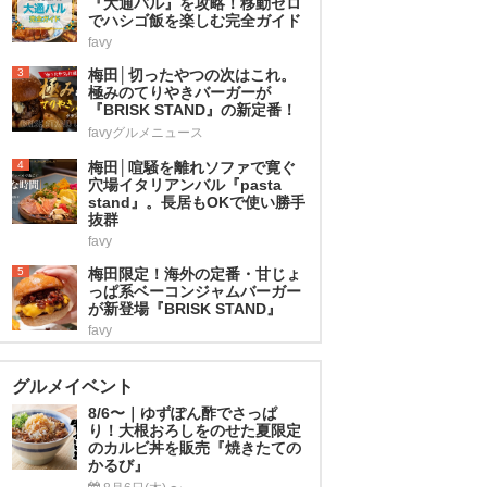
『大通バル』を攻略！移動ゼロ
でハシゴ飯を楽しむ完全ガイド
favy
3
梅田│切ったやつの次はこれ。
極みのてりやきバーガーが
『BRISK STAND』の新定番！
favyグルメニュース
4
梅田│喧騒を離れソファで寛ぐ
穴場イタリアンバル『pasta
stand』。長居もOKで使い勝手
抜群
favy
5
梅田限定！海外の定番・甘じょ
っぱ系ベーコンジャムバーガー
が新登場『BRISK STAND』
favy
グルメイベント
8/6〜｜ゆずぽん酢でさっぱ
り！大根おろしをのせた夏限定
のカルビ丼を販売『焼きたての
かるび』