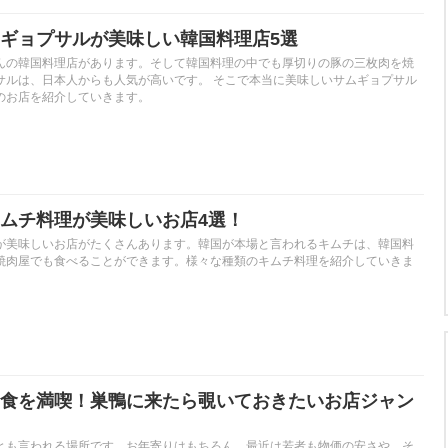
ギョプサルが美味しい韓国料理店5選
んの韓国料理店があります。そして韓国料理の中でも厚切りの豚の三枚肉を焼
サルは、日本人からも人気が高いです。 そこで本当に美味しいサムギョプサル
のお店を紹介していきます。
ムチ料理が美味しいお店4選！
が美味しいお店がたくさんあります。韓国が本場と言われるキムチは、韓国料
焼肉屋でも食べることができます。様々な種類のキムチ料理を紹介していきま
食を満喫！巣鴨に来たら覗いておきたいお店ジャン
とも言われる場所です。お年寄りはもちろん、最近は若者も物価の安さや、そ