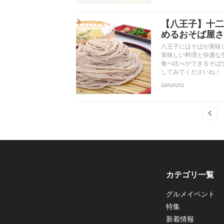
【八王子】十二
めるおそば屋さ
八王子にはそばが美味
美味しい料理と快適な
食べ比べができるそば
してみてくださいね！
sarururu
カテゴリ一覧
グルメイベント
特集
新着情報