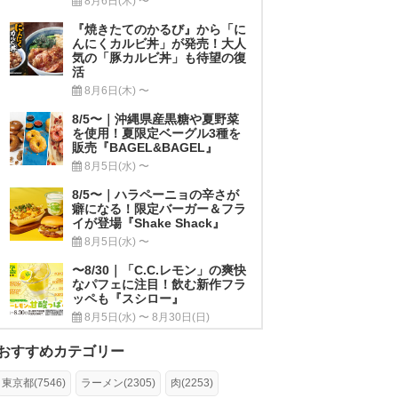
8月6日(木) 〜
『焼きたてのかるび』から「に
んにくカルビ丼」が発売！大人
気の「豚カルビ丼」も待望の復
活
8月6日(木) 〜
8/5〜｜沖縄県産黒糖や夏野菜
を使用！夏限定ベーグル3種を
販売『BAGEL&BAGEL』
8月5日(水) 〜
8/5〜｜ハラペーニョの辛さが
癖になる！限定バーガー＆フラ
イが登場『Shake Shack』
8月5日(水) 〜
〜8/30｜「C.C.レモン」の爽快
なパフェに注目！飲む新作フラ
ッペも『スシロー』
8月5日(水) 〜 8月30日(日)
おすすめカテゴリー
東京都(7546)
ラーメン(2305)
肉(2253)