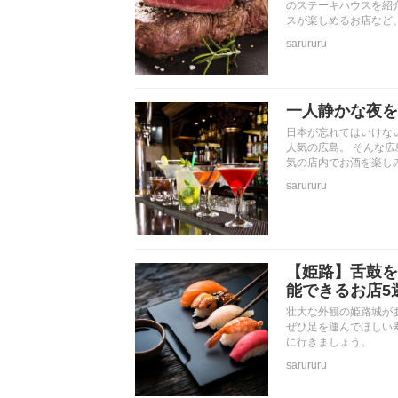
のステーキハウスを紹
スが楽しめるお店など
sarururu
一人静かな夜を
日本が忘れてはいけな
人気の広島。 そんな
気の店内でお酒を楽し
sarururu
【姫路】舌鼓を
能できるお店5
壮大な外観の姫路城が
ぜひ足を運んでほしい
に行きましょう。
sarururu