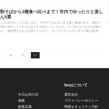
割そばから3種食べ比べまで！市内でゆったりと楽し
ん5選
しいお店がたくさんあります。その中でもお店に足を運ぶ価値がある、新鮮で
空間を演出してくれるお店を5つ紹介していきます。十二割そばやおそば3種の
など、個性豊かなおそば屋さんなので、ぜひ八王子にお立ち寄りの際は参考に
…
60
61
62
favyについて
今日は何の日
運営会社
連載
プライバシーポリシー
新着店舗
情報セキュリティ方針