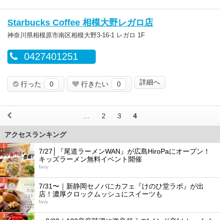
Starbucks Coffee 相模大野レガロ店
神奈川県相模原市南区相模大野3-16-1 レガロ 1F
0427401251
詳細へ
行った
0
行きたい
0
…
2
3
4
アクセスランキング
1
7/27│『尾道ラーメンWAN』が広島HiroPaにオープン！
キッズラーメン無料イベント開催
favy
2
7/31〜｜新静岡セノバにカフェ『けのひ堂ラボ』が出
店！濃厚クロックムッシュにスイーツも
favy
3