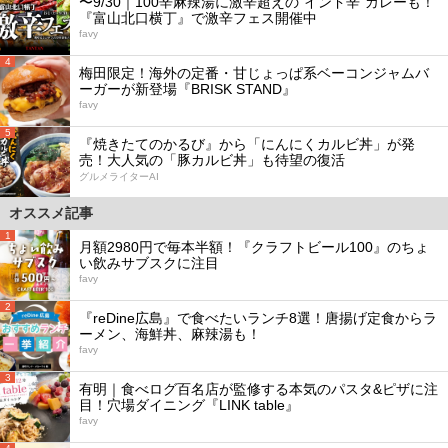
〜9/30｜100辛麻辣湯に激辛超えの“インド辛”カレーも！
『富山北口横丁』で激辛フェス開催中
favy
4
梅田限定！海外の定番・甘じょっぱ系ベーコンジャムバ
ーガーが新登場『BRISK STAND』
favy
5
『焼きたてのかるび』から「にんにくカルビ丼」が発
売！大人気の「豚カルビ丼」も待望の復活
グルメライターAI
オススメ記事
1
月額2980円で毎本半額！『クラフトビール100』のちょ
い飲みサブスクに注目
favy
2
『reDine広島』で食べたいランチ8選！唐揚げ定食からラ
ーメン、海鮮丼、麻辣湯も！
favy
3
有明｜食べログ百名店が監修する本気のパスタ&ピザに注
目！穴場ダイニング『LINK table』
favy