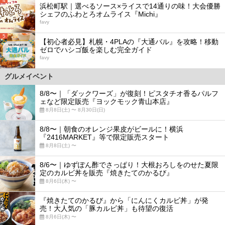
4
浜松町駅｜選べるソース×ライスで14通りの味！大会優勝
シェフのふわとろオムライス『Michi』
favy
5
【初心者必見】札幌・4PLAの『大通バル』を攻略！移動
ゼロでハシゴ飯を楽しむ完全ガイド
favy
グルメイベント
8/8〜｜「ダックワーズ」が復刻！ピスタチオ香るパルフ
ェなど限定販売『ヨックモック青山本店』
8月8日(土) 〜 8月30日(日)
8/8〜｜朝食のオレンジ果皮がビールに！横浜
『2416MARKET』等で限定販売スタート
8月8日(土) 〜
8/6〜｜ゆずぽん酢でさっぱり！大根おろしをのせた夏限
定のカルビ丼を販売『焼きたてのかるび』
8月6日(木) 〜
『焼きたてのかるび』から「にんにくカルビ丼」が発
売！大人気の「豚カルビ丼」も待望の復活
8月6日(木) 〜