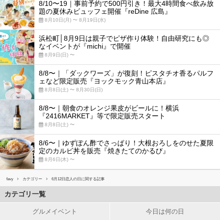
8/10〜19｜事前予約で500円引き！最大4時間食べ飲み放
題の夏休みビュッフェ開催『reDine 広島』
8月10日(月) 〜 8月19日(水)
浜松町│8月9日は親子でピザ作り体験！自由研究にも◎
なイベントが『michi』で開催
8月9日(日) 〜
8/8〜｜「ダックワーズ」が復刻！ピスタチオ香るパルフ
ェなど限定販売『ヨックモック青山本店』
8月8日(土) 〜 8月30日(日)
8/8〜｜朝食のオレンジ果皮がビールに！横浜
『2416MARKET』等で限定販売スタート
8月8日(土) 〜
8/6〜｜ゆずぽん酢でさっぱり！大根おろしをのせた夏限
定のカルビ丼を販売『焼きたてのかるび』
8月6日(木) 〜
favy
カテゴリー
6月12日恋人の日に関する記事
カテゴリ一覧
グルメイベント
今日は何の日