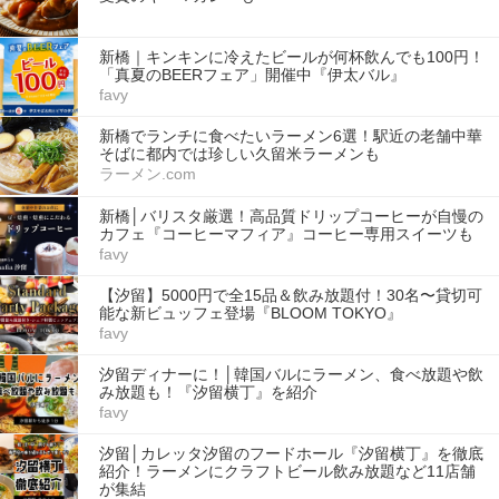
新橋｜キンキンに冷えたビールが何杯飲んでも100円！
「真夏のBEERフェア」開催中『伊太バル』
favy
新橋でランチに食べたいラーメン6選！駅近の老舗中華
そばに都内では珍しい久留米ラーメンも
ラーメン.com
新橋│バリスタ厳選！高品質ドリップコーヒーが自慢の
カフェ『コーヒーマフィア』コーヒー専用スイーツも
favy
【汐留】5000円で全15品＆飲み放題付！30名〜貸切可
能な新ビュッフェ登場『BLOOM TOKYO』
favy
汐留ディナーに！│韓国バルにラーメン、食べ放題や飲
み放題も！『汐留横丁』を紹介
favy
汐留│カレッタ汐留のフードホール『汐留横丁』を徹底
紹介！ラーメンにクラフトビール飲み放題など11店舗
が集結