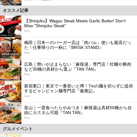
オススメ記事
1
【Shinjuku】Wagyu Steak Meets Garlic Butter! Don't
Miss "Shinjuku Steak"
favy
2
梅田｜日本一のバーガー店は「肉バル」使いも最高だっ
た！仕事帰りの一杯に『BRISK STAND』
favy
3
広島｜勢いが止まらない「麻辣湯」専門店！牡蠣や豚肉
など30種の具材から選ぶ『TAN TAN』
favy
4
新宿東口｜東京で一番長いと噂！7mの麺を切らずに提供
するビャンビャン麺専門店『秦唐記』
favy
5
富山｜一度食べたらやみつき！麻辣湯は具材50種から自
由にカスタム可能『TAN TAN』
favy
グルメイベント