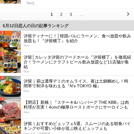
favy
1
2
3
…
6月12日恋人の日の記事ランキング
1
汐留ディナーに！│韓国バルにラーメン、食べ放題や飲み
放題も！『汐留横丁』を紹介
favy
2
汐留│カレッタ汐留のフードホール『汐留横丁』を徹底紹
介！ラーメンにクラフトビール飲み放題など11店舗が集
結
favy
3
汐留｜昼は濃厚デミのオムライス、夜は土鍋鯛めし！時
間帯で和洋を味わえる『N's TOKYO 極』
favy
4
【閉店】新橋｜『ステーキ&ハンバーグ THE KBB』は肉
料理が充実！4cmの極厚ローストポークにサーロインも
favy
5
汐留｜おすすめビュッフェ5選。スムージのある朝食バイ
キングや可愛い小鉢が並ぶ映えビュッフェも
favyメディア編集部