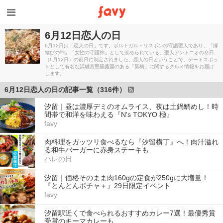
6月12日恋人の日
6月12日は「恋人の日」です。ポルトガル・リスボンの守護聖人であり、「縁
結びの神」「女性の守護神」として崇められている、聖人アントニオの命日
（6月12日）の前日に制定されました。恋人の日ということで、デートスポッ
トとして有名な浜離宮恩賜庭園のある「新橋」に関するグルメ情報をお届け
します。
6月12日恋人の日の記事一覧（316件）
汐留｜昼は濃厚デミのオムライス、夜は土鍋鯛めし！時
間帯で和洋を味わえる『N's TOKYO 極』
favy
肉料理をガッツリ食べるなら『汐留横丁』へ！肉汁溢れ
る和牛バーガーに赤身ステーキも
ハレの日
汐留｜価格そのまま肉160gの定食が250gに大増量！
『とんとんポチャ＋』29日限定イベント
favy
汐留駅近くで食べられるおすすめカレー7選！最優秀賞
受賞のキーマカレーも