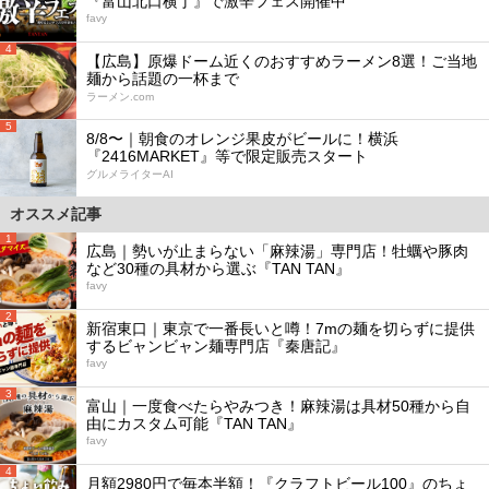
『富山北口横丁』で激辛フェス開催中
favy
4
【広島】原爆ドーム近くのおすすめラーメン8選！ご当地
麺から話題の一杯まで
ラーメン.com
5
8/8〜｜朝食のオレンジ果皮がビールに！横浜
『2416MARKET』等で限定販売スタート
グルメライターAI
オススメ記事
1
広島｜勢いが止まらない「麻辣湯」専門店！牡蠣や豚肉
など30種の具材から選ぶ『TAN TAN』
favy
2
新宿東口｜東京で一番長いと噂！7mの麺を切らずに提供
するビャンビャン麺専門店『秦唐記』
favy
3
富山｜一度食べたらやみつき！麻辣湯は具材50種から自
由にカスタム可能『TAN TAN』
favy
4
月額2980円で毎本半額！『クラフトビール100』のちょ