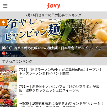
7月14日ゼリーの日の記事ランキング
1
浜松町│冷水で締めた幅4cmの極太麺！日本限定「ザルビャンビャ…
favy
アクセスランキング
1
7/27│『尾道ラーメンWAN』が広島HiroPaにオープン！
キッズラーメン無料イベント開催
favy
2
7/31〜｜新静岡セノバにカフェ『けのひ堂ラボ』が出
店！濃厚クロックムッシュにスイーツも
favy
3
〜9/30｜100辛麻辣湯に激辛超えの“インド辛”カレーも！