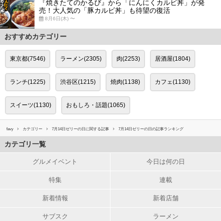
『焼きたてのかるび』から「にんにくカルビ丼」が発
売！大人気の「豚カルビ丼」も待望の復活
8月6日(木) 〜
おすすめカテゴリー
東京都(7546)
ラーメン(2305)
肉(2253)
居酒屋(1804)
ランチ(1225)
渋谷区(1215)
焼肉(1138)
カフェ(1130)
スイーツ(1130)
おもしろ・話題(1065)
favy
カテゴリー
7月14日ゼリーの日に関する記事
7月14日ゼリーの日の記事ランキング
カテゴリ一覧
グルメイベント
今日は何の日
特集
連載
新着情報
新着店舗
サブスク
ラーメン