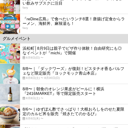
い飲みサブスクに注目
favy
5
『reDine広島』で食べたいランチ8選！唐揚げ定食からラ
ーメン、海鮮丼、麻辣湯も！
favy
グルメイベント
浜松町│8月9日は親子でピザ作り体験！自由研究にも◎
なイベントが『michi』で開催
8月9日(日) 〜
8/8〜｜「ダックワーズ」が復刻！ピスタチオ香るパルフ
ェなど限定販売『ヨックモック青山本店』
8月8日(土) 〜 8月30日(日)
8/8〜｜朝食のオレンジ果皮がビールに！横浜
『2416MARKET』等で限定販売スタート
8月8日(土) 〜
8/6〜｜ゆずぽん酢でさっぱり！大根おろしをのせた夏限
定のカルビ丼を販売『焼きたてのかるび』
8月6日(木) 〜