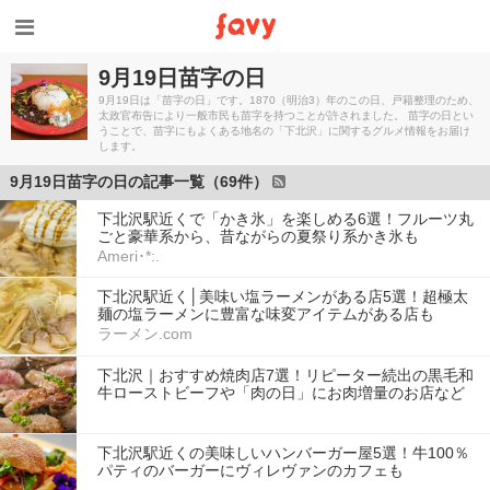
9月19日苗字の日
9月19日は「苗字の日」です。1870（明治3）年のこの日、戸籍整理のため、
太政官布告により一般市民も苗字を持つことが許されました。 苗字の日とい
うことで、苗字にもよくある地名の「下北沢」に関するグルメ情報をお届け
します。
9月19日苗字の日の記事一覧（69件）
下北沢駅近くで「かき氷」を楽しめる6選！フルーツ丸
ごと豪華系から、昔ながらの夏祭り系かき氷も
Ameri･*:.
下北沢駅近く│美味い塩ラーメンがある店5選！超極太
麺の塩ラーメンに豊富な味変アイテムがある店も
ラーメン.com
下北沢｜おすすめ焼肉店7選！リピーター続出の黒毛和
牛ローストビーフや「肉の日」にお肉増量のお店など
下北沢駅近くの美味しいハンバーガー屋5選！牛100％
パティのバーガーにヴィレヴァンのカフェも