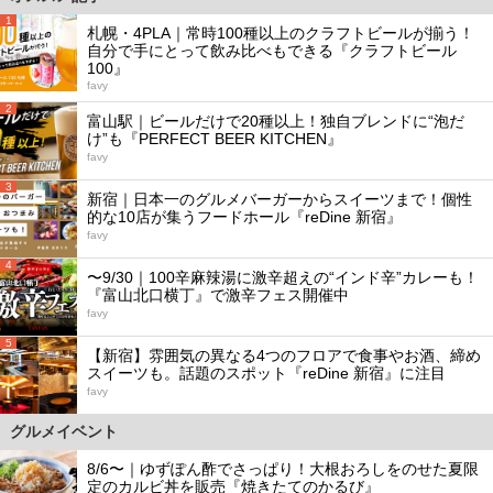
1
札幌・4PLA｜常時100種以上のクラフトビールが揃う！
自分で手にとって飲み比べもできる『クラフトビール
100』
favy
2
富山駅｜ビールだけで20種以上！独自ブレンドに“泡だ
け”も『PERFECT BEER KITCHEN』
favy
3
新宿｜日本一のグルメバーガーからスイーツまで！個性
的な10店が集うフードホール『reDine 新宿』
favy
4
〜9/30｜100辛麻辣湯に激辛超えの“インド辛”カレーも！
『富山北口横丁』で激辛フェス開催中
favy
5
【新宿】雰囲気の異なる4つのフロアで食事やお酒、締め
スイーツも。話題のスポット『reDine 新宿』に注目
favy
グルメイベント
8/6〜｜ゆずぽん酢でさっぱり！大根おろしをのせた夏限
定のカルビ丼を販売『焼きたてのかるび』