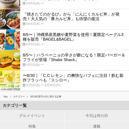
8月6日(木) 〜
『焼きたてのかるび』から「にんにくカルビ丼」が発
売！大人気の「豚カルビ丼」も待望の復活
8月6日(木) 〜
8/5〜｜沖縄県産黒糖や夏野菜を使用！夏限定ベーグル3
種を販売『BAGEL&BAGEL』
8月5日(水) 〜
8/5〜｜ハラペーニョの辛さが癖になる！限定バーガー＆
フライが登場『Shake Shack』
8月5日(水) 〜
〜8/30｜「C.C.レモン」の爽快なパフェに注目！飲む新
作フラッペも『スシロー』
8月5日(水) 〜 8月30日(日)
favy
カテゴリー
9月19日苗字の日に関する記事
カテゴリ一覧
グルメイベント
今日は何の日
特集
連載