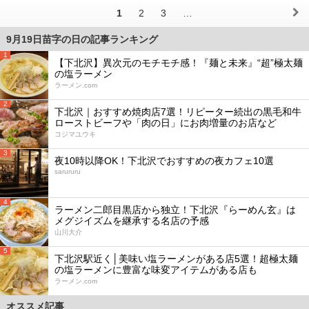
1
2
3
…
9月19日苗字の日の記事ランキング
1
【下北沢】異次元のモチモチ感！『麺と未来』“超”極太麺
の塩ラーメン
ラーメン.com
2
下北沢｜おすすめ焼肉店7選！リピーター続出の黒毛和牛
ローストビーフや「肉の日」にお肉増量のお店など
コジマユウキ
3
夜10時以降OK！下北沢でおすすめの夜カフェ10選
sarururu
4
ラーメン二郎目黒店から独立！下北沢『らーめん玄』は
メグジイズムを継承する名店の予感
山川大介
5
下北沢駅近く│美味い塩ラーメンがある店5選！超極太麺
の塩ラーメンに豊富な味変アイテムがある店も
ラーメン.com
オススメ記事