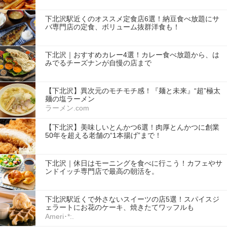
下北沢駅近くのオススメ定食店6選！納豆食べ放題にサ
バ専門店の定食、ボリューム抜群洋食も！
下北沢｜おすすめカレー4選！カレー食べ放題から、は
みでるチーズナンが自慢の店まで
【下北沢】異次元のモチモチ感！『麺と未来』“超”極太
麺の塩ラーメン
ラーメン.com
【下北沢】美味しいとんかつ6選！肉厚とんかつに創業
50年を超える老舗の“1本揚げ”まで！
下北沢｜休日はモーニングを食べに行こう！カフェやサ
ンドイッチ専門店で最高の朝活を。
下北沢駅近くで外さないスイーツの店5選！スパイスジ
ェラートにお花のケーキ、焼きたてワッフルも
Ameri･*:.