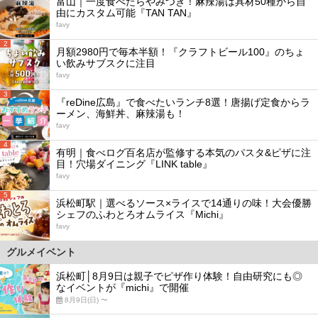
富山｜一度食べたらやみつき！麻辣湯は具材50種から自
由にカスタム可能『TAN TAN』
favy
2
月額2980円で毎本半額！『クラフトビール100』のちょ
い飲みサブスクに注目
favy
3
『reDine広島』で食べたいランチ8選！唐揚げ定食からラ
ーメン、海鮮丼、麻辣湯も！
favy
4
有明｜食べログ百名店が監修する本気のパスタ&ピザに注
目！穴場ダイニング『LINK table』
favy
5
浜松町駅｜選べるソース×ライスで14通りの味！大会優勝
シェフのふわとろオムライス『Michi』
favy
グルメイベント
浜松町│8月9日は親子でピザ作り体験！自由研究にも◎
なイベントが『michi』で開催
8月9日(日) 〜