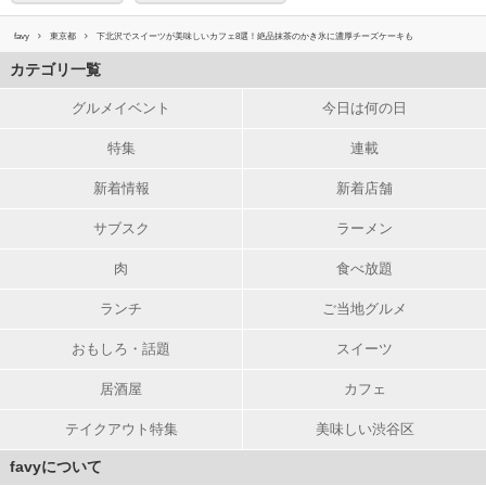
favy
東京都
下北沢でスイーツが美味しいカフェ8選！絶品抹茶のかき氷に濃厚チーズケーキも
カテゴリ一覧
グルメイベント
今日は何の日
特集
連載
新着情報
新着店舗
サブスク
ラーメン
肉
食べ放題
ランチ
ご当地グルメ
おもしろ・話題
スイーツ
居酒屋
カフェ
テイクアウト特集
美味しい渋谷区
favyについて