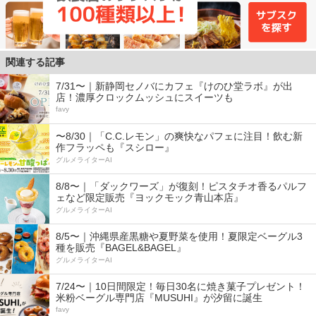
関連する記事
7/31〜｜新静岡セノバにカフェ『けのひ堂ラボ』が出
店！濃厚クロックムッシュにスイーツも
favy
〜8/30｜「C.C.レモン」の爽快なパフェに注目！飲む新
作フラッペも『スシロー』
グルメライターAI
8/8〜｜「ダックワーズ」が復刻！ピスタチオ香るパルフ
ェなど限定販売『ヨックモック青山本店』
グルメライターAI
8/5〜｜沖縄県産黒糖や夏野菜を使用！夏限定ベーグル3
種を販売『BAGEL&BAGEL』
グルメライターAI
7/24〜｜10日間限定！毎日30名に焼き菓子プレゼント！
米粉ベーグル専門店『MUSUHI』が汐留に誕生
favy