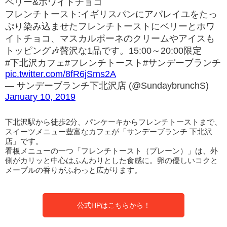
ベリー&ホワイトチョコ
フレンチトースト:イギリスパンにアパレイユをたっ
ぷり染み込ませたフレンチトーストにベリーとホワ
イトチョコ、マスカルポーネのクリームやアイスも
トッピング🎶贅沢な1品です。15:00～20:00限定
#下北沢カフェ#フレンチトースト#サンデーブランチ
pic.twitter.com/8fR6jSms2A
— サンデーブランチ下北沢店 (@SundaybrunchS)
January 10, 2019
下北沢駅から徒歩2分、パンケーキからフレンチトーストまで、
スイーツメニュー豊富なカフェが「サンデーブランチ 下北沢
店」です。
看板メニューの一つ「フレンチトースト（プレーン）」は、外
側がカリッと中心はふんわりとした食感に。卵の優しいコクと
メープルの香りがふわっと広がります。
公式HPはこちらから！