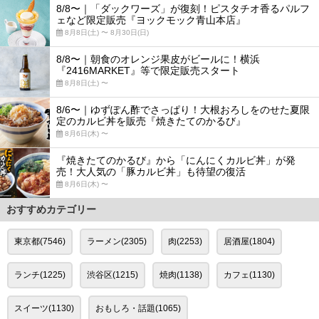
8/8〜｜「ダックワーズ」が復刻！ピスタチオ香るパルフ
ェなど限定販売『ヨックモック青山本店』
8月8日(土) 〜 8月30日(日)
8/8〜｜朝食のオレンジ果皮がビールに！横浜
『2416MARKET』等で限定販売スタート
8月8日(土) 〜
8/6〜｜ゆずぽん酢でさっぱり！大根おろしをのせた夏限
定のカルビ丼を販売『焼きたてのかるび』
8月6日(木) 〜
『焼きたてのかるび』から「にんにくカルビ丼」が発
売！大人気の「豚カルビ丼」も待望の復活
8月6日(木) 〜
おすすめカテゴリー
東京都(7546)
ラーメン(2305)
肉(2253)
居酒屋(1804)
ランチ(1225)
渋谷区(1215)
焼肉(1138)
カフェ(1130)
スイーツ(1130)
おもしろ・話題(1065)