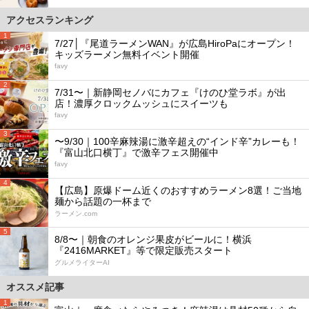
アクセスランキング
1
7/27│『尾道ラーメンWAN』が広島HiroPaにオープン！
キッズラーメン無料イベント開催
favy
2
7/31〜｜新静岡セノバにカフェ『けのひ堂ラボ』が出
店！濃厚クロックムッシュにスイーツも
favy
3
〜9/30｜100辛麻辣湯に激辛超えの“インド辛”カレーも！
『富山北口横丁』で激辛フェス開催中
favy
4
【広島】原爆ドーム近くのおすすめラーメン8選！ご当地
麺から話題の一杯まで
ラーメン.com
5
8/8〜｜朝食のオレンジ果皮がビールに！横浜
『2416MARKET』等で限定販売スタート
グルメライターAI
オススメ記事
1