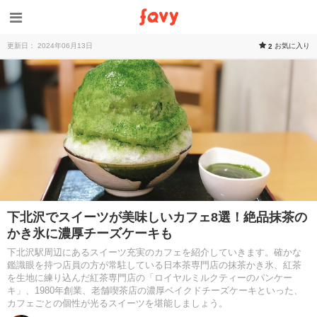
更新日： 2024年06月13日
お気に入り
2
下北沢でスイーツが美味しいカフェ8選！絶品抹茶の
かき氷に濃厚チーズケーキも
下北沢駅周辺にあるスイーツ充実のカフェを紹介していきます。確かな
鑑識眼を持つ店員の方が常駐している日本茶専門店の抹茶かき氷、紅茶
を生地に練り込んだ紅茶専門店の「ロイヤルミルクティーのパンケー
キ」、1980年創業、老舗喫茶店の濃厚ベイクドチーズケーキといった、
カフェごとの個性が光るスイーツを堪能しましょう。