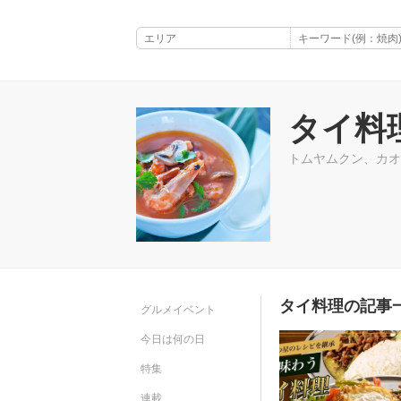
タイ料
トムヤムクン、カオ
タイ料理の記事一
グルメイベント
今日は何の日
特集
連載