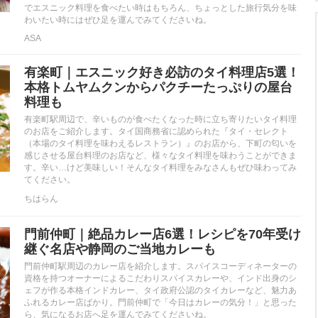
でエスニック料理を食べたい時はもちろん、ちょっとした旅行気分を味
わいたい時にはぜひ足を運んでみてくださいね。
ASA
有楽町｜エスニック好き必訪のタイ料理店5選！
本格トムヤムクンからパクチーたっぷりの屋台
料理も
有楽町駅周辺で、辛いものが食べたくなった時に立ち寄りたいタイ料理
のお店をご紹介します。タイ国商務省に認められた『タイ・セレクト
（本場のタイ料理を味わえるレストラン）』のお店から、下町の匂いを
感じさせる屋台料理のお店など、様々なタイ料理を味わうことができま
す。辛い…けど美味しい！そんなタイ料理をみなさんもぜひ味わってみ
てください。
ちはらん
門前仲町｜絶品カレー店6選！レシピを70年受け
継ぐ名店や静岡のご当地カレーも
門前仲町駅周辺のカレー店を紹介します。スパイスコーディネーターの
資格を持つオーナーによるこだわりスパイスカレーや、インド出身のシ
ェフが作る本格インドカレー、タイ政府公認のタイカレーなど、魅力あ
ふれるカレー店ばかり。門前仲町で「今日はカレーの気分！」と思った
ら、気になるお店へ足を運んでみてくださいね。