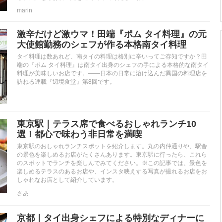
marin
激辛だけど激ウマ！田端『ポム タイ料理』の元
大使館勤務のシェフが作る本格南タイ料理
タイ料理は数あれど、南タイの料理は格別に辛いってご存知ですか？田
端の『ポム タイ料理』は南タイ出身のシェフの手による本格的な南タイ
料理が美味しいお店です。——日本の日常に溶け込んだ異国の料理店を
訪ねる連載『辺境食堂』第8回です。
東京駅｜テラス席で食べるおしゃれランチ10
選！都心で味わう非日常を満喫
東京駅のおしゃれランチスポットを紹介します。丸の内仲通りや、駅舎
の景色を楽しめるお店がたくさんあります。東京駅に行ったら、これら
のスポットでランチを楽しんでみてください。※この記事では、景色を
楽しめるテラスのあるお店や、インスタ映えする写真が撮れるお店をお
しゃれなお店として紹介しています。
さあ
京都｜タイ出身シェフによる特別なディナーに