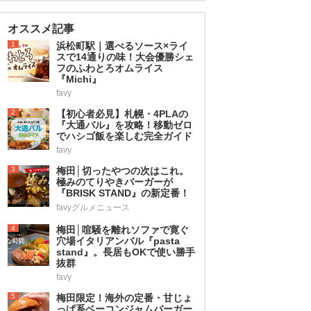
オススメ記事
1
浜松町駅｜選べるソース×ライ
スで14通りの味！大会優勝シェ
フのふわとろオムライス
『Michi』
favy
2
【初心者必見】札幌・4PLAの
『大通バル』を攻略！移動ゼロ
でハシゴ飯を楽しむ完全ガイド
favy
3
梅田│切ったやつの次はこれ。
極みのてりやきバーガーが
『BRISK STAND』の新定番！
favyグルメニュース
4
梅田│喧騒を離れソファで寛ぐ
穴場イタリアンバル『pasta
stand』。長居もOKで使い勝手
抜群
favy
5
梅田限定！海外の定番・甘じょ
っぱ系ベーコンジャムバーガー