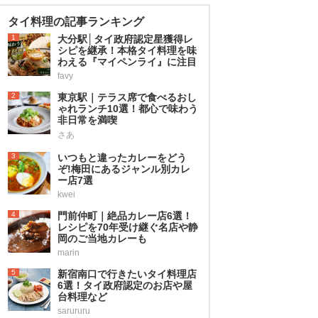
タイ料理の記事ランキング
1
大分駅│タイ政府認定星獲得レ
シピを継承！本格タイ料理を味
わえる『マイペンライ』に注目
favy
2
東京駅｜テラス席で食べるおし
ゃれランチ10選！都心で味わう
非日常を満喫
さあ
3
いつもと違ったカレーをどう
ぞ!梅田にあるジャンル別カレ
ー店7選
kwei
4
門前仲町｜絶品カレー店6選！
レシピを70年受け継ぐ名店や静
岡のご当地カレーも
marin
5
新宿南口で行きたいタイ料理店
6選！タイ政府認定のお店や屋
台料理など
sarururu