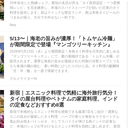
20年在住した熟練シェフ。愛知の名店が誇る「タイ政府認定・一つ星獲
得レシピ」を完全継承し、本場のスパイスとハーブが効いた圧巻のタイ
料理を提供します。昼はクイックな限定ランチ、夜は本格タイビールの
つまみが揃う、大分で今外せない一軒です。
favy
5/13〜｜海老の旨みが濃厚！「トムヤム冷麺」
が期間限定で登場『マンゴツリーキッチン』
2026年5月13日（水）より期間限定！本格タイ料理を日常的に楽しめる
『マンゴツリーキッチン』にて、夏の風物詩である「トムヤム冷麺」が
販売されます。濃厚な海老の旨みが凝縮された特製の冷製スープとつる
もち食感の麺が絡む、暑い時期にぴったりのひと品。タイ料理の醍醐味
「甘・辛・酸」を一皿で堪能できます。
グルメライターAI
新宿｜エスニック料理で気軽に海外旅行気分！
タイの屋台料理やベトナムの家庭料理、インド
の定食などおすすめ8選
新宿で本格的なエスニック料理を堪能できる厳選7店をご紹介！濃厚な
カニの旨みが凝縮したタイ料理、ハーブの香りが食欲をそそるベトナム
風お好み焼きバインセオ、そしてスパイスが弾ける南インドの定食な
ど、本場のシェフが手がけるエスニック料理を気軽に楽しめます。 新宿