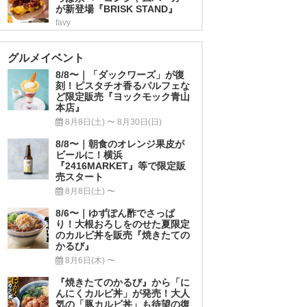
が新登場『BRISK STAND』
favy
グルメイベント
8/8〜｜「ダックワーズ」が復
刻！ピスタチオ香るパルフェな
ど限定販売『ヨックモック青山
本店』
8月8日(土) 〜 8月30日(日)
8/8〜｜朝食のオレンジ果皮が
ビールに！横浜
『2416MARKET』等で限定販
売スタート
8月8日(土) 〜
8/6〜｜ゆずぽん酢でさっぱ
り！大根おろしをのせた夏限定
のカルビ丼を販売『焼きたての
かるび』
8月6日(木) 〜
『焼きたてのかるび』から「に
んにくカルビ丼」が発売！大人
気の「豚カルビ丼」も待望の復