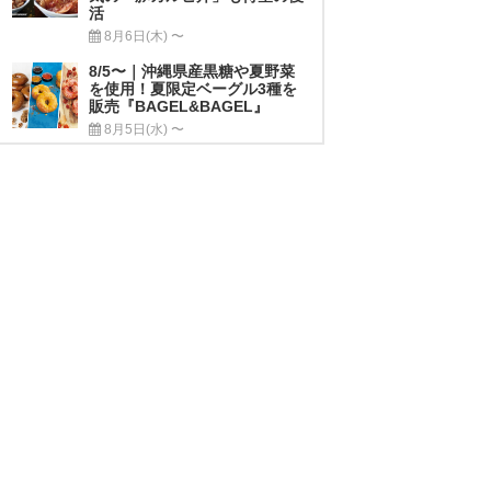
活
8月6日(木) 〜
8/5〜｜沖縄県産黒糖や夏野菜
を使用！夏限定ベーグル3種を
販売『BAGEL&BAGEL』
8月5日(水) 〜