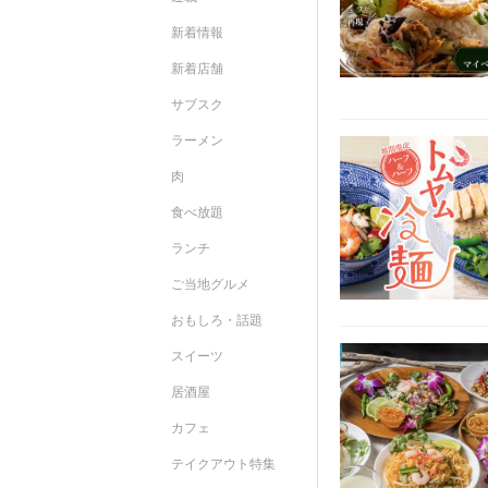
新着情報
新着店舗
サブスク
ラーメン
肉
食べ放題
ランチ
ご当地グルメ
おもしろ・話題
スイーツ
居酒屋
カフェ
テイクアウト特集