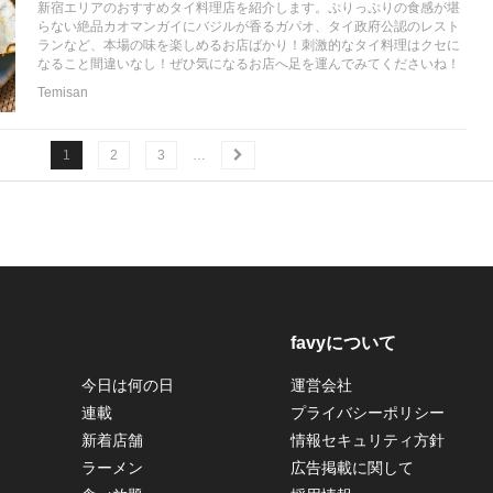
新宿エリアのおすすめタイ料理店を紹介します。ぷりっぷりの食感が堪
らない絶品カオマンガイにバジルが香るガパオ、タイ政府公認のレスト
ランなど、本場の味を楽しめるお店ばかり！刺激的なタイ料理はクセに
なること間違いなし！ぜひ気になるお店へ足を運んでみてくださいね！
Temisan
1
2
3
…
favyについて
今日は何の日
運営会社
連載
プライバシーポリシー
新着店舗
情報セキュリティ方針
ラーメン
広告掲載に関して