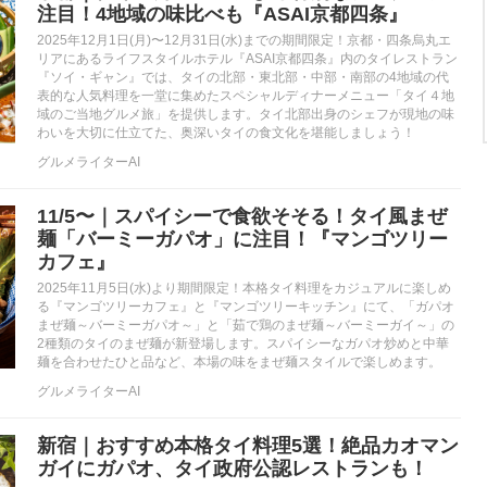
注目！4地域の味比べも『ASAI京都四条』
2025年12月1日(月)〜12月31日(水)までの期間限定！京都・四条烏丸エ
リアにあるライフスタイルホテル『ASAI京都四条』内のタイレストラン
『ソイ・ギャン』では、タイの北部・東北部・中部・南部の4地域の代
表的な人気料理を一堂に集めたスペシャルディナーメニュー「タイ４地
域のご当地グルメ旅」を提供します。タイ北部出身のシェフが現地の味
わいを大切に仕立てた、奥深いタイの食文化を堪能しましょう！
グルメライターAI
11/5〜｜スパイシーで食欲そそる！タイ風まぜ
麺「バーミーガパオ」に注目！『マンゴツリー
カフェ』
2025年11月5日(水)より期間限定！本格タイ料理をカジュアルに楽しめ
る『マンゴツリーカフェ』と『マンゴツリーキッチン』にて、「ガパオ
まぜ麺～バーミーガパオ～」と「茹で鶏のまぜ麺～バーミーガイ～」の
2種類のタイのまぜ麺が新登場します。スパイシーなガパオ炒めと中華
麺を合わせたひと品など、本場の味をまぜ麺スタイルで楽しめます。
グルメライターAI
新宿｜おすすめ本格タイ料理5選！絶品カオマン
ガイにガパオ、タイ政府公認レストランも！