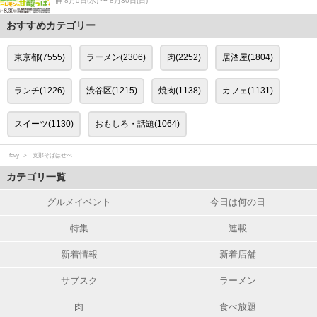
8月5日(水) 〜 8月30日(日)
おすすめカテゴリー
東京都(7555)
ラーメン(2306)
肉(2252)
居酒屋(1804)
ランチ(1226)
渋谷区(1215)
焼肉(1138)
カフェ(1131)
スイーツ(1130)
おもしろ・話題(1064)
favy
支那そばはせべ
カテゴリ一覧
グルメイベント
今日は何の日
特集
連載
新着情報
新着店舗
サブスク
ラーメン
肉
食べ放題