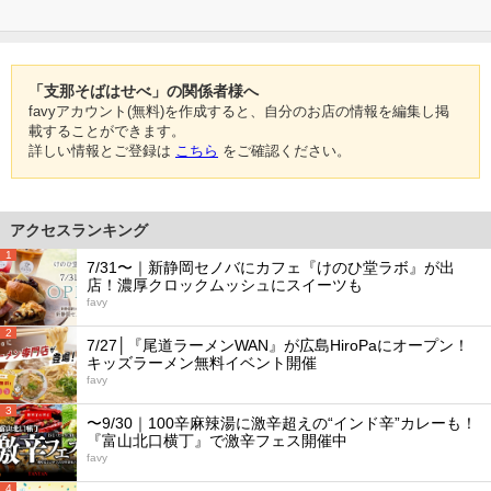
「支那そばはせべ」の関係者様へ
favyアカウント(無料)を作成すると、自分のお店の情報を編集し掲
載することができます。
詳しい情報とご登録は
こちら
をご確認ください。
アクセスランキング
1
7/31〜｜新静岡セノバにカフェ『けのひ堂ラボ』が出
店！濃厚クロックムッシュにスイーツも
favy
2
7/27│『尾道ラーメンWAN』が広島HiroPaにオープン！
キッズラーメン無料イベント開催
favy
3
〜9/30｜100辛麻辣湯に激辛超えの“インド辛”カレーも！
『富山北口横丁』で激辛フェス開催中
favy
4