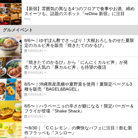
5
【新宿】雰囲気の異なる4つのフロアで食事やお酒、締め
スイーツも。話題のスポット『reDine 新宿』に注目
favy
グルメイベント
8/6〜｜ゆずぽん酢でさっぱり！大根おろしをのせた夏限
定のカルビ丼を販売『焼きたてのかるび』
8月6日(木) 〜
『焼きたてのかるび』から「にんにくカルビ丼」が発
売！大人気の「豚カルビ丼」も待望の復活
8月6日(木) 〜
8/5〜｜沖縄県産黒糖や夏野菜を使用！夏限定ベーグル3
種を販売『BAGEL&BAGEL』
8月5日(水) 〜
8/5〜｜ハラペーニョの辛さが癖になる！限定バーガー＆
フライが登場『Shake Shack』
8月5日(水) 〜
〜8/30｜「C.C.レモン」の爽快なパフェに注目！飲む新
作フラッペも『スシロー』