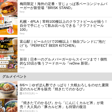
2
梅田限定！海外の定番・甘じょっぱ系ベーコンジャムバ
ーガーが新登場『BRISK STAND』
favy
3
札幌・4PLA｜常時100種以上のクラフトビールが揃う！
自分で手にとって飲み比べもできる『クラフトビール
100』
favy
4
富山駅｜ビールだけで20種以上！独自ブレンドに“泡だ
け”も『PERFECT BEER KITCHEN』
favy
5
新宿｜日本一のグルメバーガーからスイーツまで！個性
的な10店が集うフードホール『reDine 新宿』
favy
グルメイベント
8/6〜｜ゆずぽん酢でさっぱり！大根おろしをのせた夏限
定のカルビ丼を販売『焼きたてのかるび』
8月6日(木) 〜
『焼きたてのかるび』から「にんにくカルビ丼」が発
売！大人気の「豚カルビ丼」も待望の復活
8月6日(木) 〜