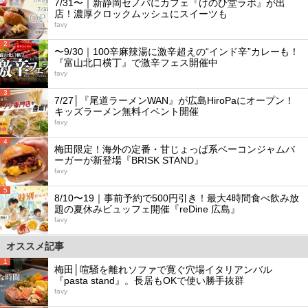
7/31〜｜新静岡セノバにカフェ『けのひ堂ラボ』が出
店！濃厚クロックムッシュにスイーツも
favy
2
〜9/30｜100辛麻辣湯に激辛超えの“インド辛”カレーも！
『富山北口横丁』で激辛フェス開催中
favy
3
7/27│『尾道ラーメンWAN』が広島HiroPaにオープン！
キッズラーメン無料イベント開催
favy
4
梅田限定！海外の定番・甘じょっぱ系ベーコンジャムバ
ーガーが新登場『BRISK STAND』
favy
5
8/10〜19｜事前予約で500円引き！最大4時間食べ飲み放
題の夏休みビュッフェ開催『reDine 広島』
favy
オススメ記事
1
梅田│喧騒を離れソファで寛ぐ穴場イタリアンバル
『pasta stand』。長居もOKで使い勝手抜群
favy