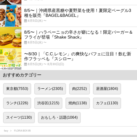
8/5〜｜沖縄県産黒糖や夏野菜を使用！夏限定ベーグル3
種を販売『BAGEL&BAGEL』
8月5日(水) 〜
8/5〜｜ハラペーニョの辛さが癖になる！限定バーガー＆
フライが登場『Shake Shack』
8月5日(水) 〜
〜8/30｜「C.C.レモン」の爽快なパフェに注目！飲む新
作フラッペも『スシロー』
8月5日(水) 〜 8月30日(日)
おすすめカテゴリー
東京都(7553)
ラーメン(2305)
肉(2252)
居酒屋(1804)
ランチ(1226)
渋谷区(1215)
焼肉(1138)
カフェ(1130)
スイーツ(1130)
おもしろ・話題(1064)
favy
FLORA BOX 85