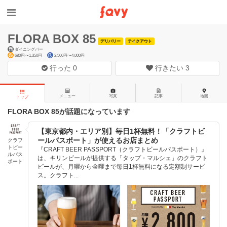
FLORA BOX 85
デリバリー
テイクアウト
ダイニングバー
680円〜1,350円
2,500円〜4,000円
行った
0
行きたい
3
メニュー
写真
記事
地図
トップ
FLORA BOX 85が話題になっています
【東京都内・エリア別】毎日1杯無料！「クラフトビ
ールパスポート」が使えるお店まとめ
クラフ
トビー
『CRAFT BEER PASSPORT（クラフトビールパスポート）』
ルパス
は、キリンビールが提供する「タップ・マルシェ」のクラフト
ポート
ビールが、月曜から金曜まで毎日1杯無料になる定額制サービ
ス。クラフト...