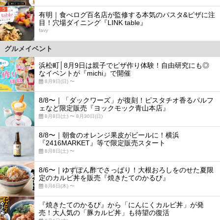
5
有明｜食べログ百名店が監修する本気のパスタ&ピザに注
目！穴場ダイニング『LINK table』
favy
グルメイベント
浜松町│8月9日は親子でピザ作り体験！自由研究にも◎
なイベントが『michi』で開催
8月9日(日) 〜
8/8〜｜「ダックワーズ」が復刻！ピスタチオ香るパルフ
ェなど限定販売『ヨックモック青山本店』
8月8日(土) 〜 8月30日(日)
8/8〜｜朝食のオレンジ果皮がビールに！横浜
『2416MARKET』等で限定販売スタート
8月8日(土) 〜
8/6〜｜ゆずぽん酢でさっぱり！大根おろしをのせた夏限
定のカルビ丼を販売『焼きたてのかるび』
8月6日(木) 〜
『焼きたてのかるび』から「にんにくカルビ丼」が発
売！大人気の「豚カルビ丼」も待望の復活