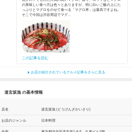
の美味しい食べ方は色々とありますが、特に白いご飯の上にた
っぷりとマグロをのせて食べる「マグロ丼」は最高ですよね。
そこで今回は渋谷周辺でマグ...
この記事を読む
お店が紹介されているグルメ記事をさらに見る
道玄坂漁 の基本情報
店名
道玄坂漁 (どうげんざかいさり)
お店のジャンル
日本料理
住所
東京都渋谷区道玄坂1-6-5 久鬼ビル1階