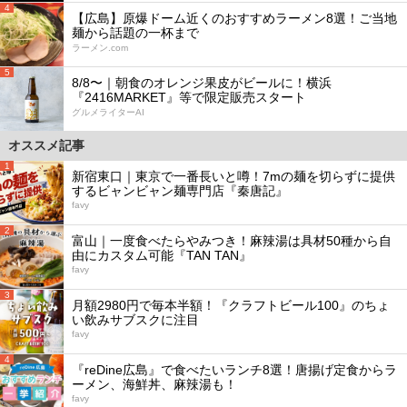
4
【広島】原爆ドーム近くのおすすめラーメン8選！ご当地
麺から話題の一杯まで
ラーメン.com
5
8/8〜｜朝食のオレンジ果皮がビールに！横浜
『2416MARKET』等で限定販売スタート
グルメライターAI
オススメ記事
1
新宿東口｜東京で一番長いと噂！7mの麺を切らずに提供
するビャンビャン麺専門店『秦唐記』
favy
2
富山｜一度食べたらやみつき！麻辣湯は具材50種から自
由にカスタム可能『TAN TAN』
favy
3
月額2980円で毎本半額！『クラフトビール100』のちょ
い飲みサブスクに注目
favy
4
『reDine広島』で食べたいランチ8選！唐揚げ定食からラ
ーメン、海鮮丼、麻辣湯も！
favy