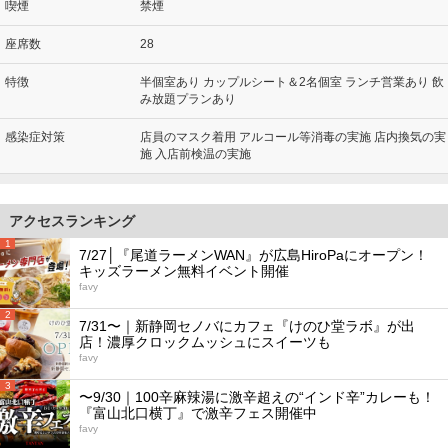
喫煙
禁煙
座席数
28
特徴
半個室あり カップルシート＆2名個室 ランチ営業あり 飲
み放題プランあり
感染症対策
店員のマスク着用 アルコール等消毒の実施 店内換気の実
施 入店前検温の実施
アクセスランキング
1
7/27│『尾道ラーメンWAN』が広島HiroPaにオープン！
キッズラーメン無料イベント開催
favy
2
7/31〜｜新静岡セノバにカフェ『けのひ堂ラボ』が出
店！濃厚クロックムッシュにスイーツも
favy
3
〜9/30｜100辛麻辣湯に激辛超えの“インド辛”カレーも！
『富山北口横丁』で激辛フェス開催中
favy