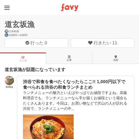
道玄坂漁
日本料理
3,000円〜4,000円
行った
0
行きたい
11
記事
地図
トップ
道玄坂漁が話題になっています
渋谷で和食を食べたくなったらここ!! 1,000円以下で
食べられる渋谷の和食ランチまとめ
kirika
ランチメニューの魅力といえばやっぱりお値段ですよね。高級
料理店でも、ランチメニューなら手が届くお値段という場合も
たくさんあります。今回は、お買い物などで沢山の人が訪れる
渋谷で、ランチメニューの中...