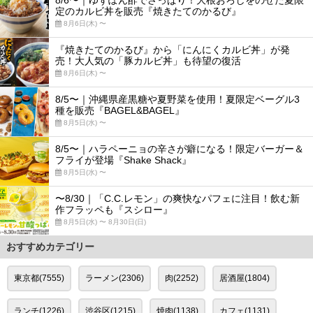
8/6〜｜ゆずぽん酢でさっぱり！大根おろしをのせた夏限
定のカルビ丼を販売『焼きたてのかるび』
8月6日(木) 〜
『焼きたてのかるび』から「にんにくカルビ丼」が発
売！大人気の「豚カルビ丼」も待望の復活
8月6日(木) 〜
8/5〜｜沖縄県産黒糖や夏野菜を使用！夏限定ベーグル3
種を販売『BAGEL&BAGEL』
8月5日(水) 〜
8/5〜｜ハラペーニョの辛さが癖になる！限定バーガー＆
フライが登場『Shake Shack』
8月5日(水) 〜
〜8/30｜「C.C.レモン」の爽快なパフェに注目！飲む新
作フラッペも『スシロー』
8月5日(水) 〜 8月30日(日)
おすすめカテゴリー
東京都(7555)
ラーメン(2306)
肉(2252)
居酒屋(1804)
ランチ(1226)
渋谷区(1215)
焼肉(1138)
カフェ(1131)