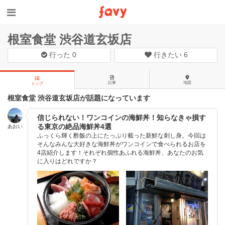
根室食堂 渋谷道玄坂店
行った
0
行きたい
6
記事
地図
トップ
根室食堂 渋谷道玄坂店が話題になっています
信じられない！ワンコインの海鮮丼！知らなきゃ損す
る東京の絶品海鮮丼4選
あおい
ふっくら輝く酢飯の上にたっぷり載った新鮮な刺し身。今回は
そんなみんな大好きな海鮮丼がワンコインで食べられるお店を
4店紹介します！それぞれ個性あふれる海鮮丼、あなたのお気
に入りはどれですか？