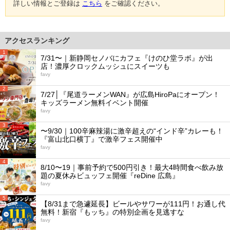
詳しい情報とご登録は
こちら
をご確認ください。
アクセスランキング
1
7/31〜｜新静岡セノバにカフェ『けのひ堂ラボ』が出
店！濃厚クロックムッシュにスイーツも
favy
2
7/27│『尾道ラーメンWAN』が広島HiroPaにオープン！
キッズラーメン無料イベント開催
favy
3
〜9/30｜100辛麻辣湯に激辛超えの“インド辛”カレーも！
『富山北口横丁』で激辛フェス開催中
favy
4
8/10〜19｜事前予約で500円引き！最大4時間食べ飲み放
題の夏休みビュッフェ開催『reDine 広島』
favy
5
【8/31まで急遽延長】ビールやサワーが111円！お通し代
無料！新宿『もッち』の特別企画を見逃すな
favy