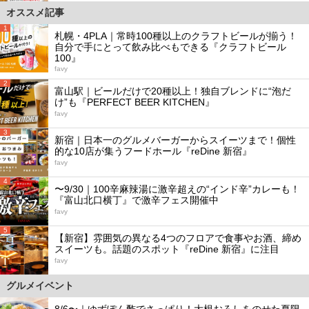
オススメ記事
1
札幌・4PLA｜常時100種以上のクラフトビールが揃う！
自分で手にとって飲み比べもできる『クラフトビール
100』
favy
2
富山駅｜ビールだけで20種以上！独自ブレンドに“泡だ
け”も『PERFECT BEER KITCHEN』
favy
3
新宿｜日本一のグルメバーガーからスイーツまで！個性
的な10店が集うフードホール『reDine 新宿』
favy
4
〜9/30｜100辛麻辣湯に激辛超えの“インド辛”カレーも！
『富山北口横丁』で激辛フェス開催中
favy
5
【新宿】雰囲気の異なる4つのフロアで食事やお酒、締め
スイーツも。話題のスポット『reDine 新宿』に注目
favy
グルメイベント