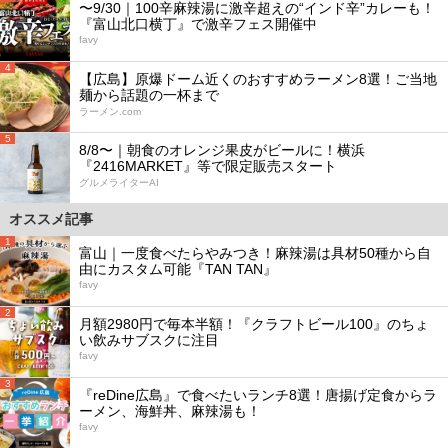
〜9/30｜100辛麻辣湯に激辛超えの“インド辛”カレーも！
『富山北口横丁』で激辛フェス開催中
favy
4
【広島】原爆ドーム近くのおすすめラーメン8選！ご当地
麺から話題の一杯まで
ラーメン.com
5
8/8〜｜朝食のオレンジ果皮がビールに！横浜
『2416MARKET』等で限定販売スタート
グルメライターAI
オススメ記事
1
富山｜一度食べたらやみつき！麻辣湯は具材50種から自
由にカスタム可能『TAN TAN』
favy
2
月額2980円で毎本半額！『クラフトビール100』のちょ
い飲みサブスクに注目
favy
3
『reDine広島』で食べたいランチ8選！唐揚げ定食からラ
ーメン、海鮮丼、麻辣湯も！
favy