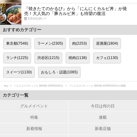
『焼きたてのかるび』から「にんにくカルビ丼」が発
売！大人気の「豚カルビ丼」も待望の復活
8月6日(木) 〜
おすすめカテゴリー
東京都(7546)
ラーメン(2305)
肉(2253)
居酒屋(1804)
ランチ(1225)
渋谷区(1215)
焼肉(1138)
カフェ(1130)
スイーツ(1130)
おもしろ・話題(1065)
favy
パンとエスプレッソと BREAD ESPRESSO＆
パンとエスプレッソと BREAD ESPRESSO＆の地図
カテゴリ一覧
グルメイベント
今日は何の日
特集
連載
新着情報
新着店舗