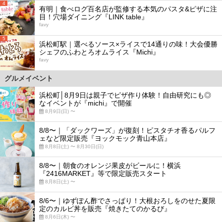
4
有明｜食べログ百名店が監修する本気のパスタ&ピザに注
目！穴場ダイニング『LINK table』
favy
5
浜松町駅｜選べるソース×ライスで14通りの味！大会優勝
シェフのふわとろオムライス『Michi』
favy
グルメイベント
浜松町│8月9日は親子でピザ作り体験！自由研究にも◎
なイベントが『michi』で開催
8月9日(日) 〜
8/8〜｜「ダックワーズ」が復刻！ピスタチオ香るパルフ
ェなど限定販売『ヨックモック青山本店』
8月8日(土) 〜 8月30日(日)
8/8〜｜朝食のオレンジ果皮がビールに！横浜
『2416MARKET』等で限定販売スタート
8月8日(土) 〜
8/6〜｜ゆずぽん酢でさっぱり！大根おろしをのせた夏限
定のカルビ丼を販売『焼きたてのかるび』
8月6日(木) 〜