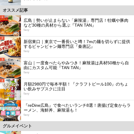
オススメ記事
1
広島｜勢いが止まらない「麻辣湯」専門店！牡蠣や豚肉
など30種の具材から選ぶ『TAN TAN』
favy
2
新宿東口｜東京で一番長いと噂！7mの麺を切らずに提供
するビャンビャン麺専門店『秦唐記』
favy
3
富山｜一度食べたらやみつき！麻辣湯は具材50種から自
由にカスタム可能『TAN TAN』
favy
4
月額2980円で毎本半額！『クラフトビール100』のちょ
い飲みサブスクに注目
favy
5
『reDine広島』で食べたいランチ8選！唐揚げ定食からラ
ーメン、海鮮丼、麻辣湯も！
favy
グルメイベント