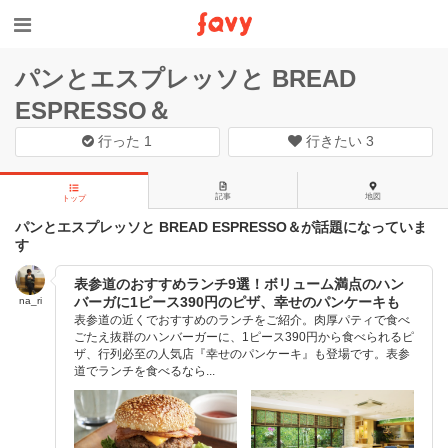
パンとエスプレッソと BREAD
ESPRESSO＆
行った
1
行きたい
3
記事
地図
トップ
パンとエスプレッソと BREAD ESPRESSO＆が話題になっていま
す
表参道のおすすめランチ9選！ボリューム満点のハン
バーガに1ピース390円のピザ、幸せのパンケーキも
na_ri
表参道の近くでおすすめのランチをご紹介。肉厚パティで食べ
ごたえ抜群のハンバーガーに、1ピース390円から食べられるピ
ザ、行列必至の人気店『幸せのパンケーキ』も登場です。表参
道でランチを食べるなら...