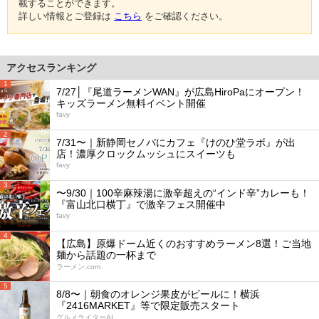
載することができます。
詳しい情報とご登録は
こちら
をご確認ください。
アクセスランキング
1
7/27│『尾道ラーメンWAN』が広島HiroPaにオープン！
キッズラーメン無料イベント開催
favy
2
7/31〜｜新静岡セノバにカフェ『けのひ堂ラボ』が出
店！濃厚クロックムッシュにスイーツも
favy
3
〜9/30｜100辛麻辣湯に激辛超えの“インド辛”カレーも！
『富山北口横丁』で激辛フェス開催中
favy
4
【広島】原爆ドーム近くのおすすめラーメン8選！ご当地
麺から話題の一杯まで
ラーメン.com
5
8/8〜｜朝食のオレンジ果皮がビールに！横浜
『2416MARKET』等で限定販売スタート
グルメライターAI