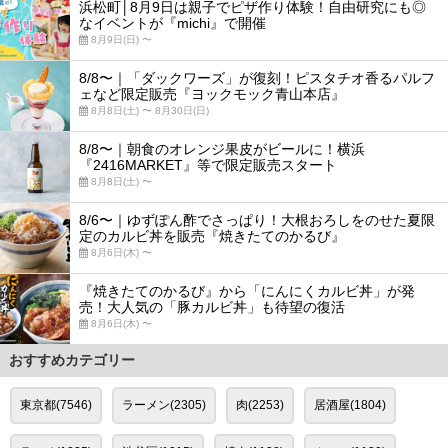
浜松町│8月9日は親子でピザ作り体験！自由研究にも◎
なイベントが『michi』で開催
8月9日(日) 〜
8/8〜｜「ダックワーズ」が復刻！ピスタチオ香るパルフ
ェなど限定販売『ヨックモック青山本店』
8月8日(土) 〜 8月30日(日)
8/8〜｜朝食のオレンジ果皮がビールに！横浜
『2416MARKET』等で限定販売スタート
8月8日(土) 〜
8/6〜｜ゆずぽん酢でさっぱり！大根おろしをのせた夏限
定のカルビ丼を販売『焼きたてのかるび』
8月6日(木) 〜
『焼きたてのかるび』から「にんにくカルビ丼」が発
売！大人気の「豚カルビ丼」も待望の復活
8月6日(木) 〜
おすすめカテゴリー
東京都(7546)
ラーメン(2305)
肉(2253)
居酒屋(1804)