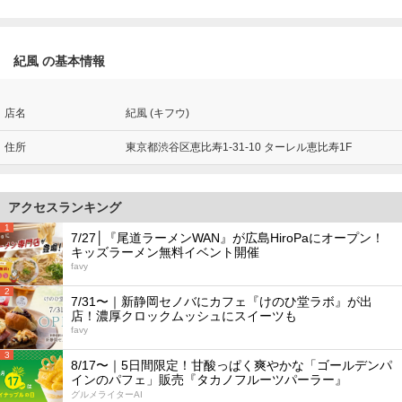
紀風 の基本情報
店名
紀風 (キフウ)
住所
東京都渋谷区恵比寿1-31-10 ターレル恵比寿1F
アクセスランキング
1
7/27│『尾道ラーメンWAN』が広島HiroPaにオープン！
キッズラーメン無料イベント開催
favy
2
7/31〜｜新静岡セノバにカフェ『けのひ堂ラボ』が出
店！濃厚クロックムッシュにスイーツも
favy
3
8/17〜｜5日間限定！甘酸っぱく爽やかな「ゴールデンパ
インのパフェ」販売『タカノフルーツパーラー』
グルメライターAI