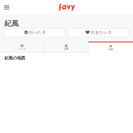
紀風
行った
0
行きたい
0
トップ
記事
地図
紀風の地図