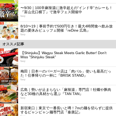
4
〜9/30｜100辛麻辣湯に激辛超えの“インド辛”カレーも！
『富山北口横丁』で激辛フェス開催中
favy
5
8/10〜19｜事前予約で500円引き！最大4時間食べ飲み放
題の夏休みビュッフェ開催『reDine 広島』
favy
オススメ記事
1
【Shinjuku】Wagyu Steak Meets Garlic Butter! Don't
Miss "Shinjuku Steak"
favy
2
梅田｜日本一のバーガー店は「肉バル」使いも最高だっ
た！仕事帰りの一杯に『BRISK STAND』
favy
3
広島｜勢いが止まらない「麻辣湯」専門店！牡蠣や豚肉
など30種の具材から選ぶ『TAN TAN』
favy
4
新宿東口｜東京で一番長いと噂！7mの麺を切らずに提供
するビャンビャン麺専門店『秦唐記』