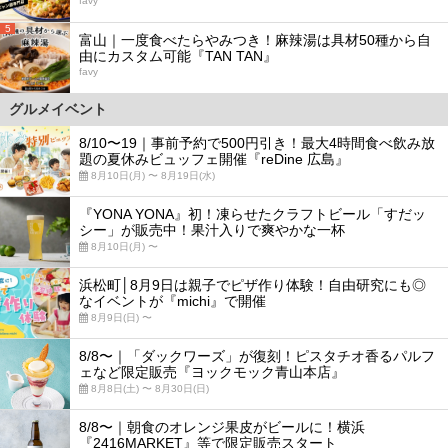
favy
5
富山｜一度食べたらやみつき！麻辣湯は具材50種から自
由にカスタム可能『TAN TAN』
favy
グルメイベント
8/10〜19｜事前予約で500円引き！最大4時間食べ飲み放
題の夏休みビュッフェ開催『reDine 広島』
8月10日(月) 〜 8月19日(水)
『YONA YONA』初！凍らせたクラフトビール「すだッ
シー」が販売中！果汁入りで爽やかな一杯
8月10日(月) 〜
浜松町│8月9日は親子でピザ作り体験！自由研究にも◎
なイベントが『michi』で開催
8月9日(日) 〜
8/8〜｜「ダックワーズ」が復刻！ピスタチオ香るパルフ
ェなど限定販売『ヨックモック青山本店』
8月8日(土) 〜 8月30日(日)
8/8〜｜朝食のオレンジ果皮がビールに！横浜
『2416MARKET』等で限定販売スタート