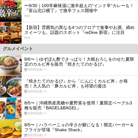
4
〜9/30｜100辛麻辣湯に激辛超えの“インド辛”カレーも！
『富山北口横丁』で激辛フェス開催中
favy
5
【新宿】雰囲気の異なる4つのフロアで食事やお酒、締め
スイーツも。話題のスポット『reDine 新宿』に注目
favy
グルメイベント
8/6〜｜ゆずぽん酢でさっぱり！大根おろしをのせた夏限
定のカルビ丼を販売『焼きたてのかるび』
8月6日(木) 〜
『焼きたてのかるび』から「にんにくカルビ丼」が発
売！大人気の「豚カルビ丼」も待望の復活
8月6日(木) 〜
8/5〜｜沖縄県産黒糖や夏野菜を使用！夏限定ベーグル3
種を販売『BAGEL&BAGEL』
8月5日(水) 〜
8/5〜｜ハラペーニョの辛さが癖になる！限定バーガー＆
フライが登場『Shake Shack』
8月5日(水) 〜