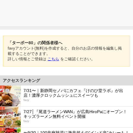
「ターボー80」の関係者様へ
favyアカウント(無料)を作成すると、自分のお店の情報を編集し掲
載することができます。
詳しい情報とご登録は
こちら
をご確認ください。
アクセスランキング
1
7/31〜｜新静岡セノバにカフェ『けのひ堂ラボ』が出
店！濃厚クロックムッシュにスイーツも
favy
2
7/27│『尾道ラーメンWAN』が広島HiroPaにオープン！
キッズラーメン無料イベント開催
favy
3
〜9/30｜100辛麻辣湯に激辛超えの“インド辛”カレーも！