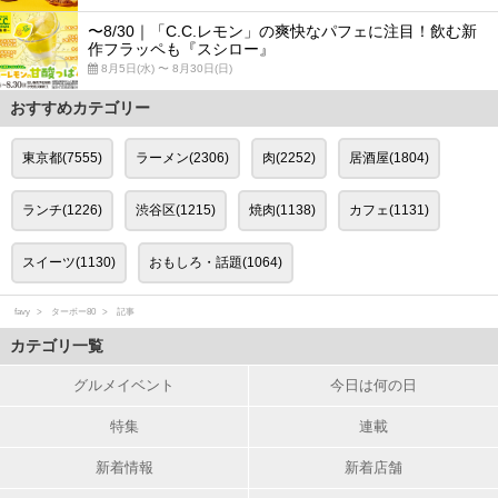
〜8/30｜「C.C.レモン」の爽快なパフェに注目！飲む新
作フラッペも『スシロー』
8月5日(水) 〜 8月30日(日)
おすすめカテゴリー
東京都(7555)
ラーメン(2306)
肉(2252)
居酒屋(1804)
ランチ(1226)
渋谷区(1215)
焼肉(1138)
カフェ(1131)
スイーツ(1130)
おもしろ・話題(1064)
favy
ターボー80
記事
カテゴリ一覧
グルメイベント
今日は何の日
特集
連載
新着情報
新着店舗