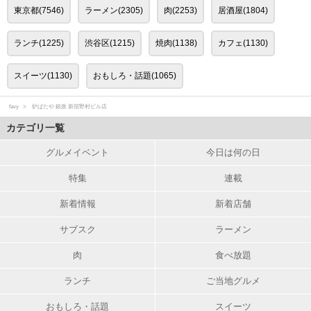
東京都(7546)
ラーメン(2305)
肉(2253)
居酒屋(1804)
ランチ(1225)
渋谷区(1215)
焼肉(1138)
カフェ(1130)
スイーツ(1130)
おもしろ・話題(1065)
favy
炉ばたや 銀政 新宿野村ビル店
カテゴリ一覧
グルメイベント
今日は何の日
特集
連載
新着情報
新着店舗
サブスク
ラーメン
肉
食べ放題
ランチ
ご当地グルメ
おもしろ・話題
スイーツ