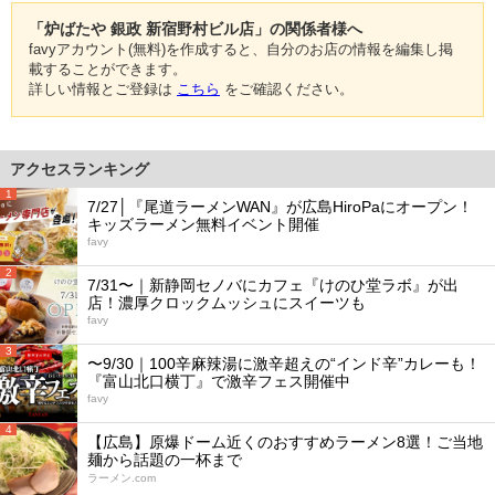
「炉ばたや 銀政 新宿野村ビル店」の関係者様へ
favyアカウント(無料)を作成すると、自分のお店の情報を編集し掲
載することができます。
詳しい情報とご登録は
こちら
をご確認ください。
アクセスランキング
1
7/27│『尾道ラーメンWAN』が広島HiroPaにオープン！
キッズラーメン無料イベント開催
favy
2
7/31〜｜新静岡セノバにカフェ『けのひ堂ラボ』が出
店！濃厚クロックムッシュにスイーツも
favy
3
〜9/30｜100辛麻辣湯に激辛超えの“インド辛”カレーも！
『富山北口横丁』で激辛フェス開催中
favy
4
【広島】原爆ドーム近くのおすすめラーメン8選！ご当地
麺から話題の一杯まで
ラーメン.com