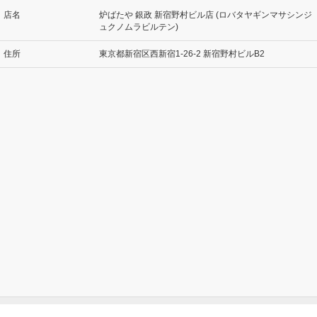
店名
炉ばたや 銀政 新宿野村ビル店 (ロバタヤギンマサシンジ
ュクノムラビルテン)
住所
東京都新宿区西新宿1-26-2 新宿野村ビルB2