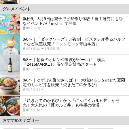
グルメイベント
浜松町│8月9日は親子でピザ作り体験！自由研究にも◎
なイベントが『michi』で開催
8月9日(日) 〜
8/8〜｜「ダックワーズ」が復刻！ピスタチオ香るパルフ
ェなど限定販売『ヨックモック青山本店』
8月8日(土) 〜 8月30日(日)
8/8〜｜朝食のオレンジ果皮がビールに！横浜
『2416MARKET』等で限定販売スタート
8月8日(土) 〜
8/6〜｜ゆずぽん酢でさっぱり！大根おろしをのせた夏限
定のカルビ丼を販売『焼きたてのかるび』
8月6日(木) 〜
『焼きたてのかるび』から「にんにくカルビ丼」が発
売！大人気の「豚カルビ丼」も待望の復活
8月6日(木) 〜
おすすめカテゴリー