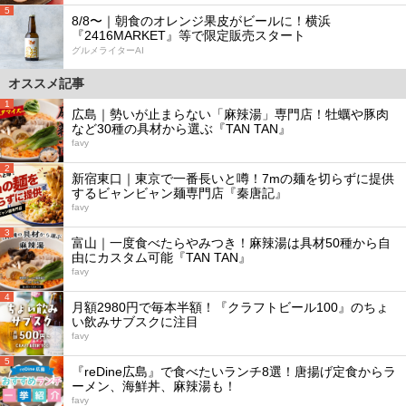
5
8/8〜｜朝食のオレンジ果皮がビールに！横浜
『2416MARKET』等で限定販売スタート
グルメライターAI
オススメ記事
1
広島｜勢いが止まらない「麻辣湯」専門店！牡蠣や豚肉
など30種の具材から選ぶ『TAN TAN』
favy
2
新宿東口｜東京で一番長いと噂！7mの麺を切らずに提供
するビャンビャン麺専門店『秦唐記』
favy
3
富山｜一度食べたらやみつき！麻辣湯は具材50種から自
由にカスタム可能『TAN TAN』
favy
4
月額2980円で毎本半額！『クラフトビール100』のちょ
い飲みサブスクに注目
favy
5
『reDine広島』で食べたいランチ8選！唐揚げ定食からラ
ーメン、海鮮丼、麻辣湯も！
favy