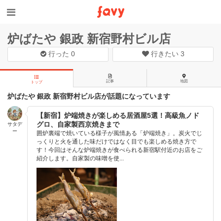
炉ばたや 銀政 新宿野村ビル店
行った
0
行きたい
3
記事
地図
トップ
炉ばたや 銀政 新宿野村ビル店が話題になっています
【新宿】炉端焼きが楽しめる居酒屋5選！高級魚ノド
グロ、自家製西京焼きまで
サタデ
ー
囲炉裏端で焼いている様子が風情ある「炉端焼き」。炭火でじ
っくりと火を通した味だけではなく目でも楽しめる焼き方で
す！今回はそんな炉端焼きが食べられる新宿駅付近のお店をご
紹介します。自家製の味噌を使...