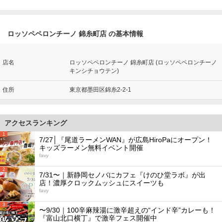
ロッソペペロンチーノ 錦糸町店 の基本情報
店名
ロッソペペロンチーノ 錦糸町店 (ロッソペペロンチーノ
キンシチョウテン)
住所
東京都墨田区錦糸2-2-1
アクセスランキング
1
7/27│『尾道ラーメンWAN』が広島HiroPaにオープン！
キッズラーメン無料イベント開催
favy
2
7/31〜｜新静岡セノバにカフェ『けのひ堂ラボ』が出
店！濃厚クロックムッシュにスイーツも
favy
3
〜9/30｜100辛麻辣湯に激辛超えの“インド辛”カレーも！
『富山北口横丁』で激辛フェス開催中