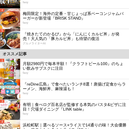
favy
4
梅田限定！海外の定番・甘じょっぱ系ベーコンジャムバ
ーガーが新登場『BRISK STAND』
favy
5
『焼きたてのかるび』から「にんにくカルビ丼」が発
売！大人気の「豚カルビ丼」も待望の復活
グルメライターAI
オススメ記事
1
月額2980円で毎本半額！『クラフトビール100』のちょ
い飲みサブスクに注目
favy
2
『reDine広島』で食べたいランチ8選！唐揚げ定食からラ
ーメン、海鮮丼、麻辣湯も！
favy
3
有明｜食べログ百名店が監修する本気のパスタ&ピザに注
目！穴場ダイニング『LINK table』
favy
4
浜松町駅｜選べるソース×ライスで14通りの味！大会優勝