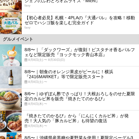
シェフのふわとろオムライス『Michi』
favy
5
【初心者必見】札幌・4PLAの『大通バル』を攻略！移動
ゼロでハシゴ飯を楽しむ完全ガイド
favy
グルメイベント
8/8〜｜「ダックワーズ」が復刻！ピスタチオ香るパルフ
ェなど限定販売『ヨックモック青山本店』
8月8日(土) 〜 8月30日(日)
8/8〜｜朝食のオレンジ果皮がビールに！横浜
『2416MARKET』等で限定販売スタート
8月8日(土) 〜
8/6〜｜ゆずぽん酢でさっぱり！大根おろしをのせた夏限
定のカルビ丼を販売『焼きたてのかるび』
8月6日(木) 〜
『焼きたてのかるび』から「にんにくカルビ丼」が発
売！大人気の「豚カルビ丼」も待望の復活
8月6日(木) 〜
8/5〜｜沖縄県産黒糖や夏野菜を使用！夏限定ベーグル3