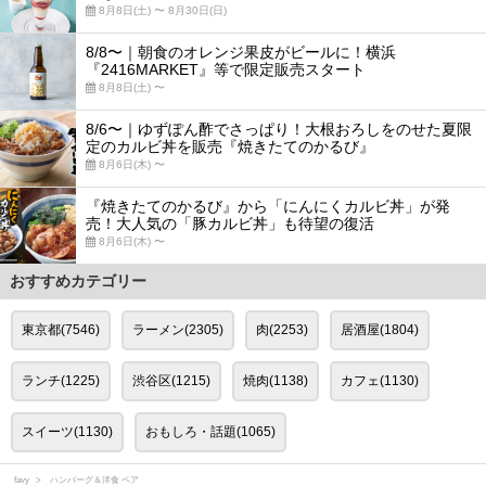
8月8日(土) 〜 8月30日(日)
8/8〜｜朝食のオレンジ果皮がビールに！横浜
『2416MARKET』等で限定販売スタート
8月8日(土) 〜
8/6〜｜ゆずぽん酢でさっぱり！大根おろしをのせた夏限
定のカルビ丼を販売『焼きたてのかるび』
8月6日(木) 〜
『焼きたてのかるび』から「にんにくカルビ丼」が発
売！大人気の「豚カルビ丼」も待望の復活
8月6日(木) 〜
おすすめカテゴリー
東京都(7546)
ラーメン(2305)
肉(2253)
居酒屋(1804)
ランチ(1225)
渋谷区(1215)
焼肉(1138)
カフェ(1130)
スイーツ(1130)
おもしろ・話題(1065)
favy
ハンバーグ＆洋食 ベア