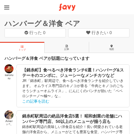
ハンバーグ＆洋食 ベア
行った
0
行きたい
0
記事
地図
トップ
ハンバーグ＆洋食 ベアが話題になっています
【錦糸町】食べるべき洋食ランチ6選！ハンバーグ&ス
テーキのコンボに、ジューシーなメンチカツなど
saruru
ru
JR「錦糸町」駅周辺で、食べるべき洋食ランチを紹介していき
ます。 オムライス専門店のキノコが香る「牛肉とキノコのごち
そうシチューオムライス」、にんにくのパンチが効いた「ペペ
ロンチーノ〜極〜」な...
この記事を読む
錦糸町駅周辺の絶品洋食店5選！ 昭和創業の老舗にハ
ンバーグ専門店、50以上のメニューが揃う店も
Amer
i･*:.
錦糸町駅周辺の美味しい洋食店を紹介！長い間愛されている老
舗の洋食店から、メニューがとても豊富な食堂、ハンバーグ専