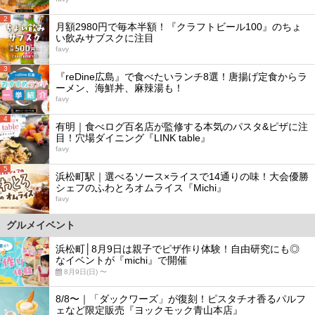
2
月額2980円で毎本半額！『クラフトビール100』のちょ
い飲みサブスクに注目
favy
3
『reDine広島』で食べたいランチ8選！唐揚げ定食からラ
ーメン、海鮮丼、麻辣湯も！
favy
4
有明｜食べログ百名店が監修する本気のパスタ&ピザに注
目！穴場ダイニング『LINK table』
favy
5
浜松町駅｜選べるソース×ライスで14通りの味！大会優勝
シェフのふわとろオムライス『Michi』
favy
グルメイベント
浜松町│8月9日は親子でピザ作り体験！自由研究にも◎
なイベントが『michi』で開催
8月9日(日) 〜
8/8〜｜「ダックワーズ」が復刻！ピスタチオ香るパルフ
ェなど限定販売『ヨックモック青山本店』