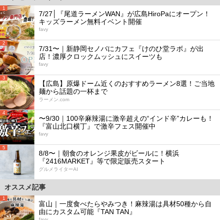
1
7/27│『尾道ラーメンWAN』が広島HiroPaにオープン！
キッズラーメン無料イベント開催
favy
2
7/31〜｜新静岡セノバにカフェ『けのひ堂ラボ』が出
店！濃厚クロックムッシュにスイーツも
favy
3
【広島】原爆ドーム近くのおすすめラーメン8選！ご当地
麺から話題の一杯まで
ラーメン.com
4
〜9/30｜100辛麻辣湯に激辛超えの“インド辛”カレーも！
『富山北口横丁』で激辛フェス開催中
favy
5
8/8〜｜朝食のオレンジ果皮がビールに！横浜
『2416MARKET』等で限定販売スタート
グルメライターAI
オススメ記事
1
富山｜一度食べたらやみつき！麻辣湯は具材50種から自
由にカスタム可能『TAN TAN』
favy