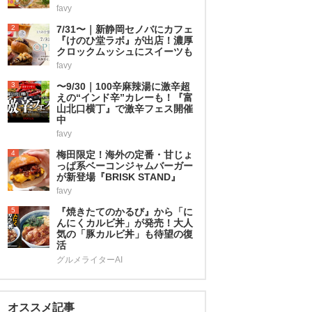
favy
2
7/31〜｜新静岡セノバにカフェ
『けのひ堂ラボ』が出店！濃厚
クロックムッシュにスイーツも
favy
3
〜9/30｜100辛麻辣湯に激辛超
えの“インド辛”カレーも！『富
山北口横丁』で激辛フェス開催
中
favy
4
梅田限定！海外の定番・甘じょ
っぱ系ベーコンジャムバーガー
が新登場『BRISK STAND』
favy
5
『焼きたてのかるび』から「に
んにくカルビ丼」が発売！大人
気の「豚カルビ丼」も待望の復
活
グルメライターAI
オススメ記事