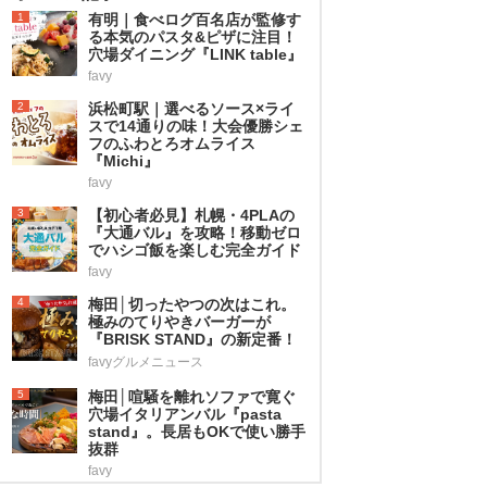
1
有明｜食べログ百名店が監修す
る本気のパスタ&ピザに注目！
穴場ダイニング『LINK table』
favy
2
浜松町駅｜選べるソース×ライ
スで14通りの味！大会優勝シェ
フのふわとろオムライス
『Michi』
favy
3
【初心者必見】札幌・4PLAの
『大通バル』を攻略！移動ゼロ
でハシゴ飯を楽しむ完全ガイド
favy
4
梅田│切ったやつの次はこれ。
極みのてりやきバーガーが
『BRISK STAND』の新定番！
favyグルメニュース
5
梅田│喧騒を離れソファで寛ぐ
穴場イタリアンバル『pasta
stand』。長居もOKで使い勝手
抜群
favy