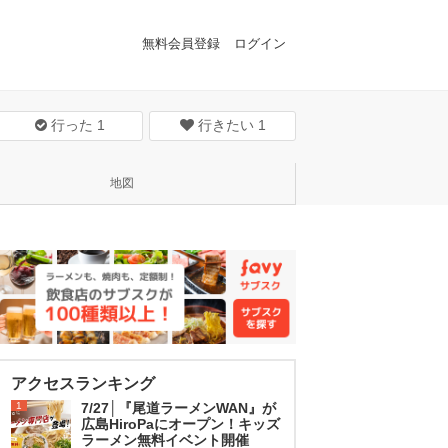
無料会員登録
ログイン
行った
1
行きたい
1
地図
アクセスランキング
1
7/27│『尾道ラーメンWAN』が
広島HiroPaにオープン！キッズ
ラーメン無料イベント開催