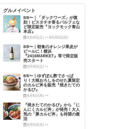
グルメイベント
8/8〜｜「ダックワーズ」が復
刻！ピスタチオ香るパルフェな
ど限定販売『ヨックモック青山
本店』
8月8日(土) 〜 8月30日(日)
8/8〜｜朝食のオレンジ果皮が
ビールに！横浜
『2416MARKET』等で限定販
売スタート
8月8日(土) 〜
8/6〜｜ゆずぽん酢でさっぱ
り！大根おろしをのせた夏限定
のカルビ丼を販売『焼きたての
かるび』
8月6日(木) 〜
『焼きたてのかるび』から「に
んにくカルビ丼」が発売！大人
気の「豚カルビ丼」も待望の復
活
8月6日(木) 〜