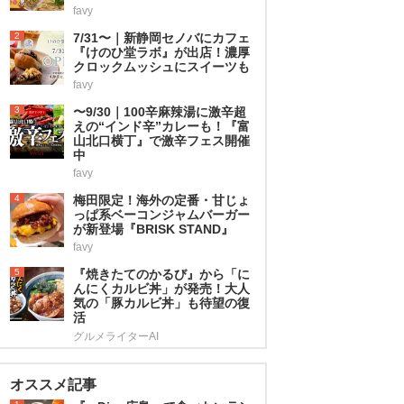
favy
2
7/31〜｜新静岡セノバにカフェ
『けのひ堂ラボ』が出店！濃厚
クロックムッシュにスイーツも
favy
3
〜9/30｜100辛麻辣湯に激辛超
えの“インド辛”カレーも！『富
山北口横丁』で激辛フェス開催
中
favy
4
梅田限定！海外の定番・甘じょ
っぱ系ベーコンジャムバーガー
が新登場『BRISK STAND』
favy
5
『焼きたてのかるび』から「に
んにくカルビ丼」が発売！大人
気の「豚カルビ丼」も待望の復
活
グルメライターAI
オススメ記事