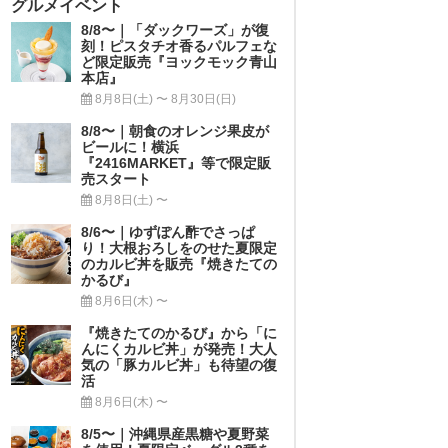
グルメイベント
8/8〜｜「ダックワーズ」が復
刻！ピスタチオ香るパルフェな
ど限定販売『ヨックモック青山
本店』
8月8日(土) 〜 8月30日(日)
8/8〜｜朝食のオレンジ果皮が
ビールに！横浜
『2416MARKET』等で限定販
売スタート
8月8日(土) 〜
8/6〜｜ゆずぽん酢でさっぱ
り！大根おろしをのせた夏限定
のカルビ丼を販売『焼きたての
かるび』
8月6日(木) 〜
『焼きたてのかるび』から「に
んにくカルビ丼」が発売！大人
気の「豚カルビ丼」も待望の復
活
8月6日(木) 〜
8/5〜｜沖縄県産黒糖や夏野菜