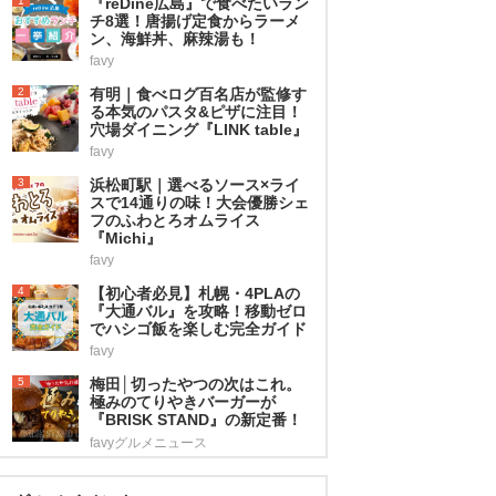
1
『reDine広島』で食べたいラン
チ8選！唐揚げ定食からラーメ
ン、海鮮丼、麻辣湯も！
favy
2
有明｜食べログ百名店が監修す
る本気のパスタ&ピザに注目！
穴場ダイニング『LINK table』
favy
3
浜松町駅｜選べるソース×ライ
スで14通りの味！大会優勝シェ
フのふわとろオムライス
『Michi』
favy
4
【初心者必見】札幌・4PLAの
『大通バル』を攻略！移動ゼロ
でハシゴ飯を楽しむ完全ガイド
favy
5
梅田│切ったやつの次はこれ。
極みのてりやきバーガーが
『BRISK STAND』の新定番！
favyグルメニュース