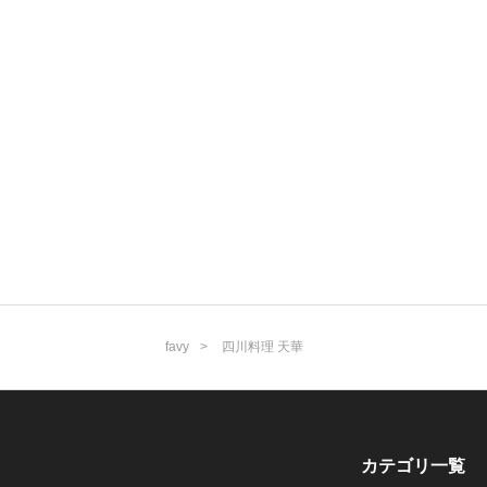
favy
四川料理 天華
カテゴリ一覧