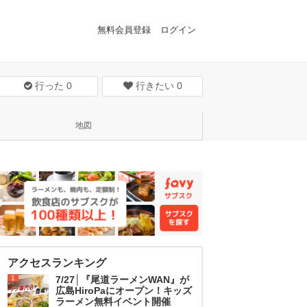
無料会員登録
ログイン
行った
0
行きたい
0
地図
アクセスランキング
1
7/27│『尾道ラーメンWAN』が
広島HiroPaにオープン！キッズ
ラーメン無料イベント開催