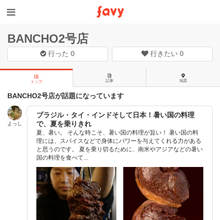
BANCHO2号店
行った
0
行きたい
0
記事
地図
トップ
BANCHO2号店が話題になっています
ブラジル・タイ・インドそして日本！暑い国の料理
で、夏を乗りきれ
よっし
夏、暑い。 そんな時こそ、暑い国の料理が旨い！ 暑い国の料
理には、スパイスなどで身体にパワーを与えてくれる力がある
と思うのです。 夏を乗り切るために、南米やアジアなどの暑い
国の料理を食べて...