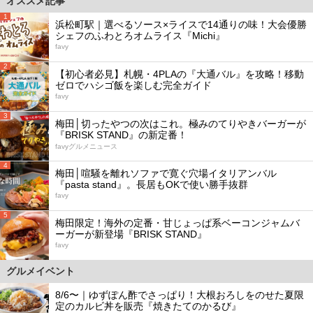
オススメ記事
1
浜松町駅｜選べるソース×ライスで14通りの味！大会優勝
シェフのふわとろオムライス『Michi』
favy
2
【初心者必見】札幌・4PLAの『大通バル』を攻略！移動
ゼロでハシゴ飯を楽しむ完全ガイド
favy
3
梅田│切ったやつの次はこれ。極みのてりやきバーガーが
『BRISK STAND』の新定番！
favyグルメニュース
4
梅田│喧騒を離れソファで寛ぐ穴場イタリアンバル
『pasta stand』。長居もOKで使い勝手抜群
favy
5
梅田限定！海外の定番・甘じょっぱ系ベーコンジャムバ
ーガーが新登場『BRISK STAND』
favy
グルメイベント
8/6〜｜ゆずぽん酢でさっぱり！大根おろしをのせた夏限
定のカルビ丼を販売『焼きたてのかるび』