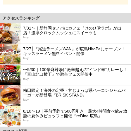
アクセスランキング
1
7/31〜｜新静岡セノバにカフェ『けのひ堂ラボ』が出
店！濃厚クロックムッシュにスイーツも
favy
2
7/27│『尾道ラーメンWAN』が広島HiroPaにオープン！
キッズラーメン無料イベント開催
favy
3
〜9/30｜100辛麻辣湯に激辛超えの“インド辛”カレーも！
『富山北口横丁』で激辛フェス開催中
favy
4
梅田限定！海外の定番・甘じょっぱ系ベーコンジャムバ
ーガーが新登場『BRISK STAND』
favy
5
8/10〜19｜事前予約で500円引き！最大4時間食べ飲み放
題の夏休みビュッフェ開催『reDine 広島』
favy