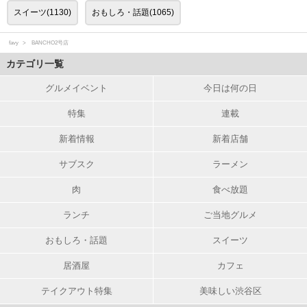
スイーツ(1130)
おもしろ・話題(1065)
favy
BANCHO2号店
カテゴリ一覧
グルメイベント
今日は何の日
特集
連載
新着情報
新着店舗
サブスク
ラーメン
肉
食べ放題
ランチ
ご当地グルメ
おもしろ・話題
スイーツ
居酒屋
カフェ
テイクアウト特集
美味しい渋谷区