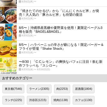
8月6日(木) 〜
『焼きたてのかるび』から「にんにくカルビ丼」が発
売！大人気の「豚カルビ丼」も待望の復活
8月6日(木) 〜
8/5〜｜沖縄県産黒糖や夏野菜を使用！夏限定ベーグル3
種を販売『BAGEL&BAGEL』
8月5日(水) 〜
8/5〜｜ハラペーニョの辛さが癖になる！限定バーガー＆
フライが登場『Shake Shack』
8月5日(水) 〜
〜8/30｜「C.C.レモン」の爽快なパフェに注目！飲む新
作フラッペも『スシロー』
8月5日(水) 〜 8月30日(日)
おすすめカテゴリー
東京都(7546)
ラーメン(2305)
肉(2253)
居酒屋(1804)
ランチ(1225)
渋谷区(1215)
焼肉(1138)
カフェ(1130)