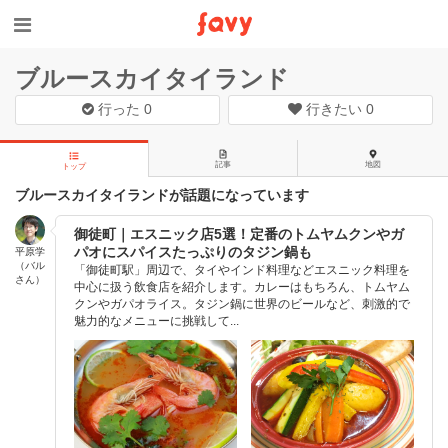
ブルースカイタイランド
行った
0
行きたい
0
記事
地図
トップ
ブルースカイタイランドが話題になっています
御徒町｜エスニック店5選！定番のトムヤムクンやガ
パオにスパイスたっぷりのタジン鍋も
平原学
（バル
「御徒町駅」周辺で、タイやインド料理などエスニック料理を
さん）
中心に扱う飲食店を紹介します。カレーはもちろん、トムヤム
クンやガパオライス。タジン鍋に世界のビールなど、刺激的で
魅力的なメニューに挑戦して...