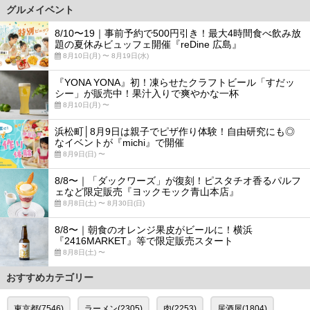
グルメイベント
8/10〜19｜事前予約で500円引き！最大4時間食べ飲み放
題の夏休みビュッフェ開催『reDine 広島』
8月10日(月) 〜 8月19日(水)
『YONA YONA』初！凍らせたクラフトビール「すだッ
シー」が販売中！果汁入りで爽やかな一杯
8月10日(月) 〜
浜松町│8月9日は親子でピザ作り体験！自由研究にも◎
なイベントが『michi』で開催
8月9日(日) 〜
8/8〜｜「ダックワーズ」が復刻！ピスタチオ香るパルフ
ェなど限定販売『ヨックモック青山本店』
8月8日(土) 〜 8月30日(日)
8/8〜｜朝食のオレンジ果皮がビールに！横浜
『2416MARKET』等で限定販売スタート
8月8日(土) 〜
おすすめカテゴリー
東京都(7546)
ラーメン(2305)
肉(2253)
居酒屋(1804)