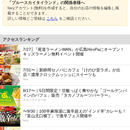
「ブルースカイタイランド」の関係者様へ
favyアカウント(無料)を作成すると、自分のお店の情報を編集し掲
載することができます。
詳しい情報とご登録は
こちら
をご確認ください。
アクセスランキング
1
7/27│『尾道ラーメンWAN』が広島HiroPaにオープン！
キッズラーメン無料イベント開催
favy
2
7/31〜｜新静岡セノバにカフェ『けのひ堂ラボ』が出
店！濃厚クロックムッシュにスイーツも
favy
3
8/17〜｜5日間限定！甘酸っぱく爽やかな「ゴールデンパ
インのパフェ」販売『タカノフルーツパーラー』
グルメライターAI
4
〜9/30｜100辛麻辣湯に激辛超えの“インド辛”カレーも！
『富山北口横丁』で激辛フェス開催中
favy
5