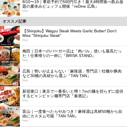
8/10〜19｜事前予約で500円引き！最大4時間食べ飲み放
題の夏休みビュッフェ開催『reDine 広島』
favy
オススメ記事
1
【Shinjuku】Wagyu Steak Meets Garlic Butter! Don't
Miss "Shinjuku Steak"
favy
2
梅田｜日本一のバーガー店は「肉バル」使いも最高だっ
た！仕事帰りの一杯に『BRISK STAND』
favy
3
広島｜勢いが止まらない「麻辣湯」専門店！牡蠣や豚肉
など30種の具材から選ぶ『TAN TAN』
favy
4
新宿東口｜東京で一番長いと噂！7mの麺を切らずに提供
するビャンビャン麺専門店『秦唐記』
favy
5
富山｜一度食べたらやみつき！麻辣湯は具材50種から自
由にカスタム可能『TAN TAN』
favy