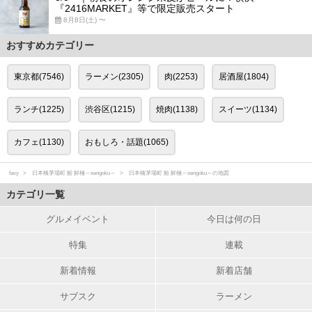
『2416MARKET』等で限定販売スタート
8月8日(土) 〜
おすすめカテゴリー
東京都(7546)
ラーメン(2305)
肉(2253)
居酒屋(1804)
ランチ(1225)
渋谷区(1215)
焼肉(1138)
スイーツ(1134)
カフェ(1130)
おもしろ・話題(1065)
favy
日本橋茅場町 鮨 鮮極～sengoku～
日本橋茅場町 鮨 鮮極～sengoku～の地図
カテゴリ一覧
グルメイベント
今日は何の日
特集
連載
新着情報
新着店舗
サブスク
ラーメン