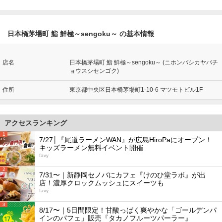
日本橋茅場町 鮨 鮮極～sengoku～ の基本情報
店名
日本橋茅場町 鮨 鮮極～sengoku～ (ニホンバシカヤバチ
ョウスシセンゴク)
住所
東京都中央区日本橋茅場町1-10-6 マツモトビル1F
アクセスランキング
1
7/27│『尾道ラーメンWAN』が広島HiroPaにオープン！
キッズラーメン無料イベント開催
favy
2
7/31〜｜新静岡セノバにカフェ『けのひ堂ラボ』が出
店！濃厚クロックムッシュにスイーツも
favy
3
8/17〜｜5日間限定！甘酸っぱく爽やかな「ゴールデンパ
インのパフェ」販売『タカノフルーツパーラー』