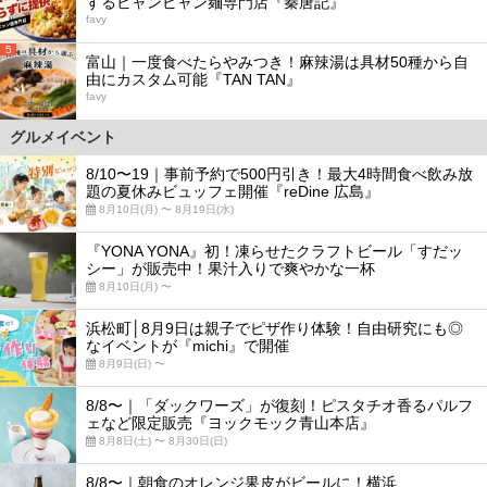
するビャンビャン麺専門店『秦唐記』
favy
5
富山｜一度食べたらやみつき！麻辣湯は具材50種から自
由にカスタム可能『TAN TAN』
favy
グルメイベント
8/10〜19｜事前予約で500円引き！最大4時間食べ飲み放
題の夏休みビュッフェ開催『reDine 広島』
8月10日(月) 〜 8月19日(水)
『YONA YONA』初！凍らせたクラフトビール「すだッ
シー」が販売中！果汁入りで爽やかな一杯
8月10日(月) 〜
浜松町│8月9日は親子でピザ作り体験！自由研究にも◎
なイベントが『michi』で開催
8月9日(日) 〜
8/8〜｜「ダックワーズ」が復刻！ピスタチオ香るパルフ
ェなど限定販売『ヨックモック青山本店』
8月8日(土) 〜 8月30日(日)
8/8〜｜朝食のオレンジ果皮がビールに！横浜