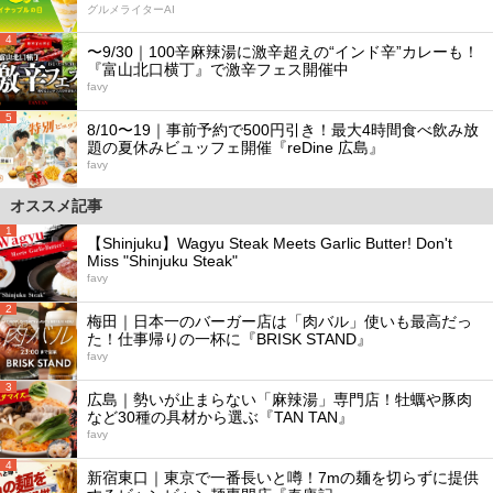
グルメライターAI
4
〜9/30｜100辛麻辣湯に激辛超えの“インド辛”カレーも！
『富山北口横丁』で激辛フェス開催中
favy
5
8/10〜19｜事前予約で500円引き！最大4時間食べ飲み放
題の夏休みビュッフェ開催『reDine 広島』
favy
オススメ記事
1
【Shinjuku】Wagyu Steak Meets Garlic Butter! Don't
Miss "Shinjuku Steak"
favy
2
梅田｜日本一のバーガー店は「肉バル」使いも最高だっ
た！仕事帰りの一杯に『BRISK STAND』
favy
3
広島｜勢いが止まらない「麻辣湯」専門店！牡蠣や豚肉
など30種の具材から選ぶ『TAN TAN』
favy
4
新宿東口｜東京で一番長いと噂！7mの麺を切らずに提供