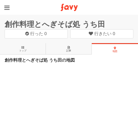
創作料理とへぎそば処 うち田
行った
0
行きたい
0
トップ
記事
地図
創作料理とへぎそば処 うち田の地図