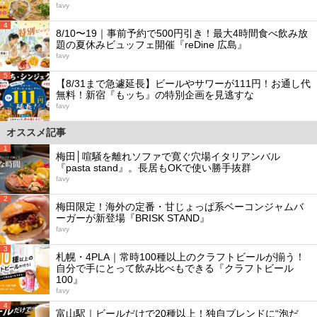
favy
4
8/10〜19｜事前予約で500円引き！最大4時間食べ飲み放
題の夏休みビュッフェ開催『reDine 広島』
favy
5
【8/31まで急遽延長】ビールやサワーが111円！お通し代
無料！新宿『もッち』の特別企画を見逃すな
favy
オススメ記事
1
梅田│喧騒を離れソファで寛ぐ穴場イタリアンバル
『pasta stand』。長居もOKで使い勝手抜群
favy
2
梅田限定！海外の定番・甘じょっぱ系ベーコンジャムバ
ーガーが新登場『BRISK STAND』
favy
3
札幌・4PLA｜常時100種以上のクラフトビールが揃う！
自分で手にとって飲み比べもできる『クラフトビール
100』
favy
4
富山駅｜ビールだけで20種以上！独自ブレンドに“泡だ