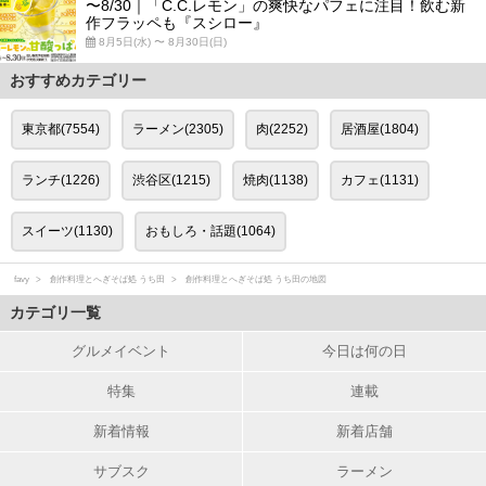
〜8/30｜「C.C.レモン」の爽快なパフェに注目！飲む新
作フラッペも『スシロー』
8月5日(水) 〜 8月30日(日)
おすすめカテゴリー
東京都(7554)
ラーメン(2305)
肉(2252)
居酒屋(1804)
ランチ(1226)
渋谷区(1215)
焼肉(1138)
カフェ(1131)
スイーツ(1130)
おもしろ・話題(1064)
favy
創作料理とへぎそば処 うち田
創作料理とへぎそば処 うち田の地図
カテゴリ一覧
グルメイベント
今日は何の日
特集
連載
新着情報
新着店舗
サブスク
ラーメン