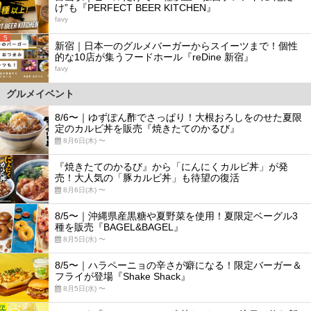
け”も『PERFECT BEER KITCHEN』
favy
5
新宿｜日本一のグルメバーガーからスイーツまで！個性
的な10店が集うフードホール『reDine 新宿』
favy
グルメイベント
8/6〜｜ゆずぽん酢でさっぱり！大根おろしをのせた夏限
定のカルビ丼を販売『焼きたてのかるび』
8月6日(木) 〜
『焼きたてのかるび』から「にんにくカルビ丼」が発
売！大人気の「豚カルビ丼」も待望の復活
8月6日(木) 〜
8/5〜｜沖縄県産黒糖や夏野菜を使用！夏限定ベーグル3
種を販売『BAGEL&BAGEL』
8月5日(水) 〜
8/5〜｜ハラペーニョの辛さが癖になる！限定バーガー＆
フライが登場『Shake Shack』
8月5日(水) 〜