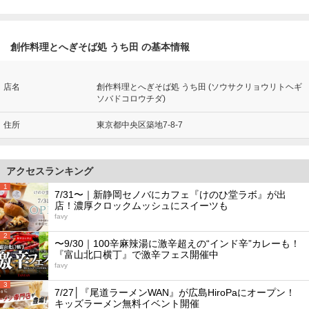
創作料理とへぎそば処 うち田 の基本情報
店名
創作料理とへぎそば処 うち田 (ソウサクリョウリトヘギ
ソバドコロウチダ)
住所
東京都中央区築地7-8-7
アクセスランキング
1
7/31〜｜新静岡セノバにカフェ『けのひ堂ラボ』が出
店！濃厚クロックムッシュにスイーツも
favy
2
〜9/30｜100辛麻辣湯に激辛超えの“インド辛”カレーも！
『富山北口横丁』で激辛フェス開催中
favy
3
7/27│『尾道ラーメンWAN』が広島HiroPaにオープン！
キッズラーメン無料イベント開催