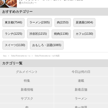
8月6日(木) 〜
おすすめカテゴリー
東京都(7546)
ラーメン(2305)
肉(2253)
居酒屋(1804)
ランチ(1225)
渋谷区(1215)
焼肉(1138)
カフェ(1130)
スイーツ(1130)
おもしろ・話題(1065)
favy
Soba Ristorante na－ru
Soba Ristorante na－ruの地図
カテゴリ一覧
グルメイベント
今日は何の日
特集
連載
新着情報
新着店舗
サブスク
ラーメン
肉
食べ放題