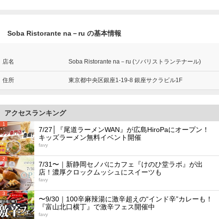
Soba Ristorante na－ru の基本情報
店名
Soba Ristorante na－ru (ソバリストランテナール)
住所
東京都中央区銀座1-19-8 銀座サクラビル1F
アクセスランキング
1
7/27│『尾道ラーメンWAN』が広島HiroPaにオープン！
キッズラーメン無料イベント開催
favy
2
7/31〜｜新静岡セノバにカフェ『けのひ堂ラボ』が出
店！濃厚クロックムッシュにスイーツも
favy
3
〜9/30｜100辛麻辣湯に激辛超えの“インド辛”カレーも！
『富山北口横丁』で激辛フェス開催中
favy