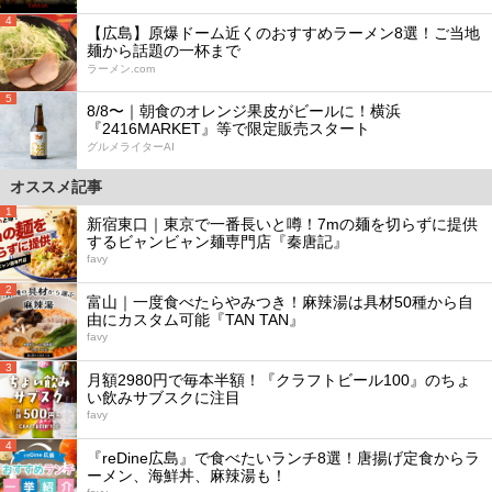
4
【広島】原爆ドーム近くのおすすめラーメン8選！ご当地
麺から話題の一杯まで
ラーメン.com
5
8/8〜｜朝食のオレンジ果皮がビールに！横浜
『2416MARKET』等で限定販売スタート
グルメライターAI
オススメ記事
1
新宿東口｜東京で一番長いと噂！7mの麺を切らずに提供
するビャンビャン麺専門店『秦唐記』
favy
2
富山｜一度食べたらやみつき！麻辣湯は具材50種から自
由にカスタム可能『TAN TAN』
favy
3
月額2980円で毎本半額！『クラフトビール100』のちょ
い飲みサブスクに注目
favy
4
『reDine広島』で食べたいランチ8選！唐揚げ定食からラ
ーメン、海鮮丼、麻辣湯も！