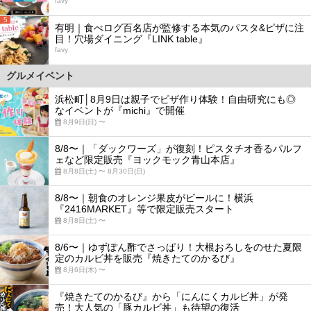
favy
5
有明｜食べログ百名店が監修する本気のパスタ&ピザに注
目！穴場ダイニング『LINK table』
favy
グルメイベント
浜松町│8月9日は親子でピザ作り体験！自由研究にも◎
なイベントが『michi』で開催
8月9日(日) 〜
8/8〜｜「ダックワーズ」が復刻！ピスタチオ香るパルフ
ェなど限定販売『ヨックモック青山本店』
8月8日(土) 〜 8月30日(日)
8/8〜｜朝食のオレンジ果皮がビールに！横浜
『2416MARKET』等で限定販売スタート
8月8日(土) 〜
8/6〜｜ゆずぽん酢でさっぱり！大根おろしをのせた夏限
定のカルビ丼を販売『焼きたてのかるび』
8月6日(木) 〜
『焼きたてのかるび』から「にんにくカルビ丼」が発
売！大人気の「豚カルビ丼」も待望の復活