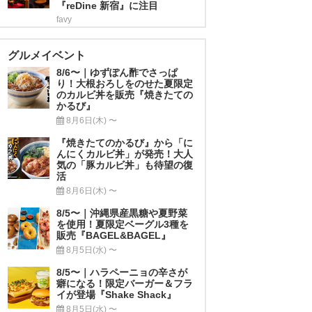
『reDine 新宿』に注目
favy
グルメイベント
8/6〜｜ゆずぽん酢でさっぱ
り！大根おろしをのせた夏限定
のカルビ丼を販売『焼きたての
かるび』
8月6日(木) 〜
『焼きたてのかるび』から「に
んにくカルビ丼」が発売！大人
気の「豚カルビ丼」も待望の復
活
8月6日(木) 〜
8/5〜｜沖縄県産黒糖や夏野菜
を使用！夏限定ベーグル3種を
販売『BAGEL&BAGEL』
8月5日(水) 〜
8/5〜｜ハラペーニョの辛さが
癖になる！限定バーガー＆フラ
イが登場『Shake Shack』
8月5日(水) 〜