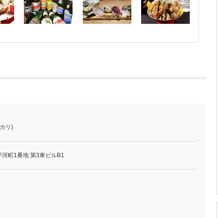
カリ)
河町1番地 第3東ビルB1