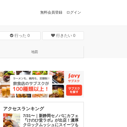
無料会員登録
ログイン
行った
0
行きたい
0
地図
アクセスランキング
1
7/31〜｜新静岡セノバにカフェ
『けのひ堂ラボ』が出店！濃厚
クロックムッシュにスイーツも