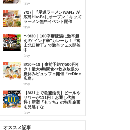
favy
2
7/27│『尾道ラーメンWAN』が
広島HiroPaにオープン！キッズ
ラーメン無料イベント開催
favy
3
〜9/30｜100辛麻辣湯に激辛超
えの“インド辛”カレーも！『富
山北口横丁』で激辛フェス開催
中
favy
4
8/10〜19｜事前予約で500円引
き！最大4時間食べ飲み放題の
夏休みビュッフェ開催『reDine
広島』
favy
5
【8/31まで急遽延長】ビールや
サワーが111円！お通し代無
料！新宿『もッち』の特別企画
を見逃すな
favy
オススメ記事