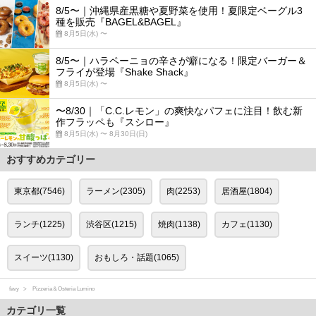
8/5〜｜沖縄県産黒糖や夏野菜を使用！夏限定ベーグル3
種を販売『BAGEL&BAGEL』
8月5日(水) 〜
8/5〜｜ハラペーニョの辛さが癖になる！限定バーガー＆
フライが登場『Shake Shack』
8月5日(水) 〜
〜8/30｜「C.C.レモン」の爽快なパフェに注目！飲む新
作フラッペも『スシロー』
8月5日(水) 〜 8月30日(日)
おすすめカテゴリー
東京都(7546)
ラーメン(2305)
肉(2253)
居酒屋(1804)
ランチ(1225)
渋谷区(1215)
焼肉(1138)
カフェ(1130)
スイーツ(1130)
おもしろ・話題(1065)
favy
Pizzeria＆Osteria Lumino
カテゴリ一覧