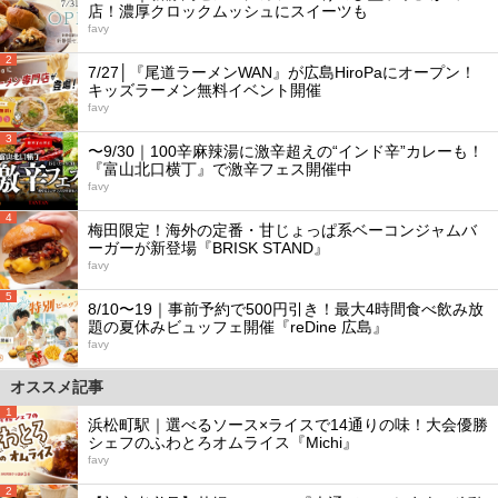
店！濃厚クロックムッシュにスイーツも
favy
2
7/27│『尾道ラーメンWAN』が広島HiroPaにオープン！
キッズラーメン無料イベント開催
favy
3
〜9/30｜100辛麻辣湯に激辛超えの“インド辛”カレーも！
『富山北口横丁』で激辛フェス開催中
favy
4
梅田限定！海外の定番・甘じょっぱ系ベーコンジャムバ
ーガーが新登場『BRISK STAND』
favy
5
8/10〜19｜事前予約で500円引き！最大4時間食べ飲み放
題の夏休みビュッフェ開催『reDine 広島』
favy
オススメ記事
1
浜松町駅｜選べるソース×ライスで14通りの味！大会優勝
シェフのふわとろオムライス『Michi』
favy
2