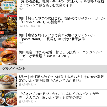
【初心者必見】札幌・4PLAの『大通バル』を攻略！移動
ゼロでハシゴ飯を楽しむ完全ガイド
favy
3
梅田│切ったやつの次はこれ。極みのてりやきバーガーが
『BRISK STAND』の新定番！
favyグルメニュース
4
梅田│喧騒を離れソファで寛ぐ穴場イタリアンバル
『pasta stand』。長居もOKで使い勝手抜群
favy
5
梅田限定！海外の定番・甘じょっぱ系ベーコンジャムバ
ーガーが新登場『BRISK STAND』
favy
グルメイベント
8/6〜｜ゆずぽん酢でさっぱり！大根おろしをのせた夏限
定のカルビ丼を販売『焼きたてのかるび』
8月6日(木) 〜
『焼きたてのかるび』から「にんにくカルビ丼」が発
売！大人気の「豚カルビ丼」も待望の復活
8月6日(木) 〜