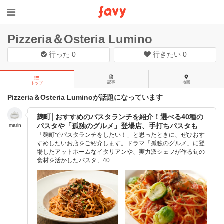
Pizzeria＆Osteria Lumino
行った
0
行きたい
0
記事
地図
トップ
Pizzeria＆Osteria Luminoが話題になっています
麹町│おすすめのパスタランチを紹介！選べる40種の
パスタや「孤独のグルメ」登場店、手打ちパスタも
marin
「麹町でパスタランチをしたい！」と思ったときに、ぜひおす
すめしたいお店をご紹介します。ドラマ「孤独のグルメ」に登
場したアットホームなイタリアンや、実力派シェフが作る旬の
食材を活かしたパスタ、40...