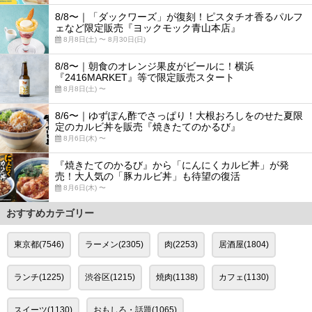
8/8〜｜「ダックワーズ」が復刻！ピスタチオ香るパルフ
ェなど限定販売『ヨックモック青山本店』
8月8日(土) 〜 8月30日(日)
8/8〜｜朝食のオレンジ果皮がビールに！横浜
『2416MARKET』等で限定販売スタート
8月8日(土) 〜
8/6〜｜ゆずぽん酢でさっぱり！大根おろしをのせた夏限
定のカルビ丼を販売『焼きたてのかるび』
8月6日(木) 〜
『焼きたてのかるび』から「にんにくカルビ丼」が発
売！大人気の「豚カルビ丼」も待望の復活
8月6日(木) 〜
おすすめカテゴリー
東京都(7546)
ラーメン(2305)
肉(2253)
居酒屋(1804)
ランチ(1225)
渋谷区(1215)
焼肉(1138)
カフェ(1130)
スイーツ(1130)
おもしろ・話題(1065)