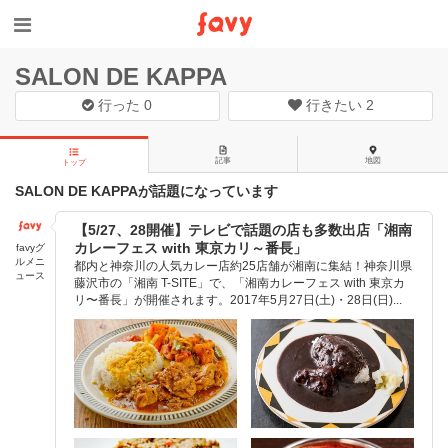
SALON DE KAPPA
行った
0
行きたい
2
記事
地図
トップ
SALON DE KAPPAが話題になっています
【5/27、28開催】テレビで話題の店も多数出店「湘南
カレーフェス with 東京カリ～番長」
favyグ
ルメニ
都内と神奈川の人気カレー店約25店舗が湘南に集結！神奈川県
ュース
藤沢市の「湘南 T-SITE」で、「湘南カレーフェス with 東京カ
リ〜番長」が開催されます。2017年5月27日(土)・28日(日)...