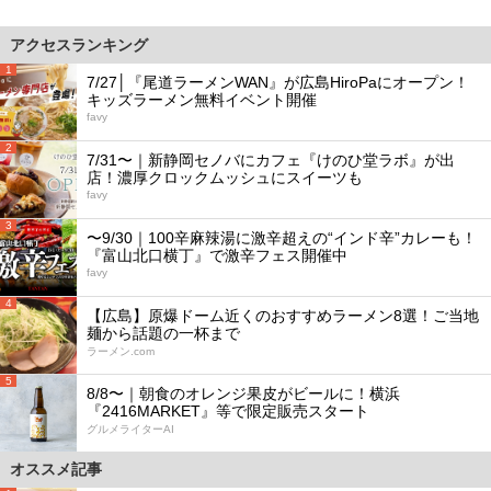
アクセスランキング
1
7/27│『尾道ラーメンWAN』が広島HiroPaにオープン！
キッズラーメン無料イベント開催
favy
2
7/31〜｜新静岡セノバにカフェ『けのひ堂ラボ』が出
店！濃厚クロックムッシュにスイーツも
favy
3
〜9/30｜100辛麻辣湯に激辛超えの“インド辛”カレーも！
『富山北口横丁』で激辛フェス開催中
favy
4
【広島】原爆ドーム近くのおすすめラーメン8選！ご当地
麺から話題の一杯まで
ラーメン.com
5
8/8〜｜朝食のオレンジ果皮がビールに！横浜
『2416MARKET』等で限定販売スタート
グルメライターAI
オススメ記事