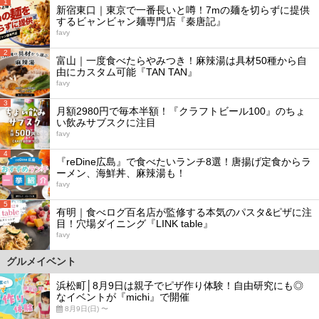
1
新宿東口｜東京で一番長いと噂！7mの麺を切らずに提供
するビャンビャン麺専門店『秦唐記』
favy
2
富山｜一度食べたらやみつき！麻辣湯は具材50種から自
由にカスタム可能『TAN TAN』
favy
3
月額2980円で毎本半額！『クラフトビール100』のちょ
い飲みサブスクに注目
favy
4
『reDine広島』で食べたいランチ8選！唐揚げ定食からラ
ーメン、海鮮丼、麻辣湯も！
favy
5
有明｜食べログ百名店が監修する本気のパスタ&ピザに注
目！穴場ダイニング『LINK table』
favy
グルメイベント
浜松町│8月9日は親子でピザ作り体験！自由研究にも◎
なイベントが『michi』で開催
8月9日(日) 〜