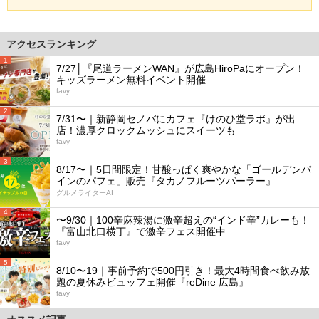
アクセスランキング
1
7/27│『尾道ラーメンWAN』が広島HiroPaにオープン！
キッズラーメン無料イベント開催
favy
2
7/31〜｜新静岡セノバにカフェ『けのひ堂ラボ』が出
店！濃厚クロックムッシュにスイーツも
favy
3
8/17〜｜5日間限定！甘酸っぱく爽やかな「ゴールデンパ
インのパフェ」販売『タカノフルーツパーラー』
グルメライターAI
4
〜9/30｜100辛麻辣湯に激辛超えの“インド辛”カレーも！
『富山北口横丁』で激辛フェス開催中
favy
5
8/10〜19｜事前予約で500円引き！最大4時間食べ飲み放
題の夏休みビュッフェ開催『reDine 広島』
favy