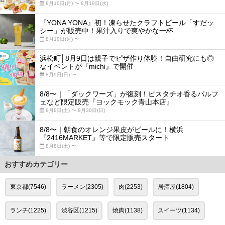
8月10日(月) 〜 8月19日(水)
『YONA YONA』初！凍らせたクラフトビール「すだッ
シー」が販売中！果汁入りで爽やかな一杯
8月10日(月) 〜
浜松町│8月9日は親子でピザ作り体験！自由研究にも◎
なイベントが『michi』で開催
8月9日(日) 〜
8/8〜｜「ダックワーズ」が復刻！ピスタチオ香るパルフ
ェなど限定販売『ヨックモック青山本店』
8月8日(土) 〜 8月30日(日)
8/8〜｜朝食のオレンジ果皮がビールに！横浜
『2416MARKET』等で限定販売スタート
8月8日(土) 〜
おすすめカテゴリー
東京都(7546)
ラーメン(2305)
肉(2253)
居酒屋(1804)
ランチ(1225)
渋谷区(1215)
焼肉(1138)
スイーツ(1134)