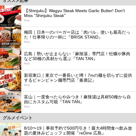
オススメ記事
1
【Shinjuku】Wagyu Steak Meets Garlic Butter! Don't
Miss "Shinjuku Steak"
favy
2
梅田｜日本一のバーガー店は「肉バル」使いも最高だっ
た！仕事帰りの一杯に『BRISK STAND』
favy
3
広島｜勢いが止まらない「麻辣湯」専門店！牡蠣や豚肉
など30種の具材から選ぶ『TAN TAN』
favy
4
新宿東口｜東京で一番長いと噂！7mの麺を切らずに提供
するビャンビャン麺専門店『秦唐記』
favy
5
富山｜一度食べたらやみつき！麻辣湯は具材50種から自
由にカスタム可能『TAN TAN』
favy
グルメイベント
8/10〜19｜事前予約で500円引き！最大4時間食べ飲み放
題の夏休みビュッフェ開催『reDine 広島』