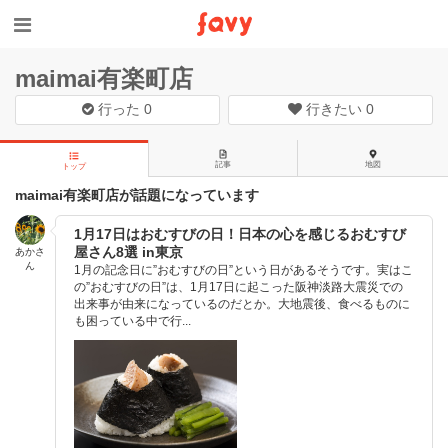
maimai有楽町店
行った
0
行きたい
0
記事
地図
トップ
maimai有楽町店が話題になっています
1月17日はおむすびの日！日本の心を感じるおむすび
屋さん8選 in東京
あかさ
ん
1月の記念日に”おむすびの日”という日があるそうです。実はこ
の”おむすびの日”は、1月17日に起こった阪神淡路大震災での
出来事が由来になっているのだとか。大地震後、食べるものに
も困っている中で行...