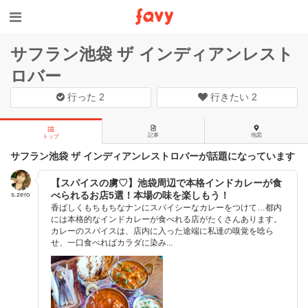
サフラン池袋 ザ インディアンレスト
ロバー
行った
2
行きたい
2
記事
地図
トップ
サフラン池袋 ザ インディアンレストロバーが話題になっています
【スパイスの虜♡】池袋周辺で本格インドカレーが食
べられるお店5選！本場の味を楽しもう！
s.zero
香ばしくもちもちなナンにスパイシーなカレーをつけて…都内
には本格的なインドカレーが食べれる店がたくさんあります。
カレーのスパイスは、店内に入った途端に私達の嗅覚を唸ら
せ、一口食べればカラダに染み...