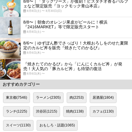
8/8〜｜「ダックワーズ」が復刻！ピスタチオ香るパルフ
ェなど限定販売『ヨックモック青山本店』
8月8日(土) 〜 8月30日(日)
8/8〜｜朝食のオレンジ果皮がビールに！横浜
『2416MARKET』等で限定販売スタート
8月8日(土) 〜
8/6〜｜ゆずぽん酢でさっぱり！大根おろしをのせた夏限
定のカルビ丼を販売『焼きたてのかるび』
8月6日(木) 〜
『焼きたてのかるび』から「にんにくカルビ丼」が発
売！大人気の「豚カルビ丼」も待望の復活
8月6日(木) 〜
おすすめカテゴリー
東京都(7546)
ラーメン(2305)
肉(2253)
居酒屋(1804)
ランチ(1225)
渋谷区(1215)
焼肉(1138)
カフェ(1130)
スイーツ(1130)
おもしろ・話題(1065)