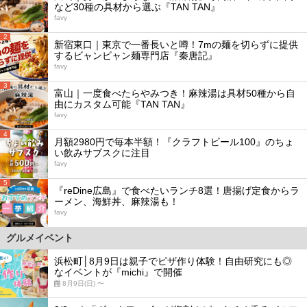
など30種の具材から選ぶ『TAN TAN』
favy
2
新宿東口｜東京で一番長いと噂！7mの麺を切らずに提供
するビャンビャン麺専門店『秦唐記』
favy
3
富山｜一度食べたらやみつき！麻辣湯は具材50種から自
由にカスタム可能『TAN TAN』
favy
4
月額2980円で毎本半額！『クラフトビール100』のちょ
い飲みサブスクに注目
favy
5
『reDine広島』で食べたいランチ8選！唐揚げ定食からラ
ーメン、海鮮丼、麻辣湯も！
favy
グルメイベント
浜松町│8月9日は親子でピザ作り体験！自由研究にも◎
なイベントが『michi』で開催
8月9日(日) 〜