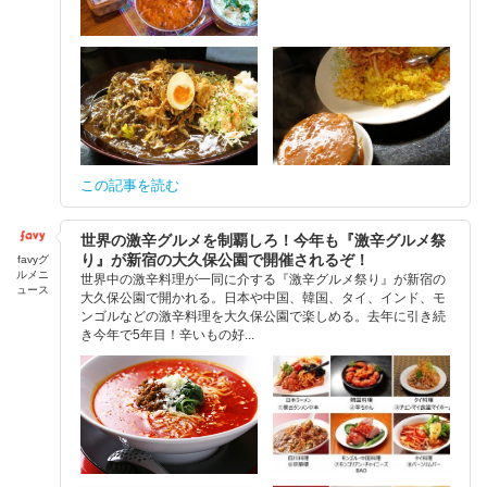
この記事を読む
世界の激辛グルメを制覇しろ！今年も『激辛グルメ祭
り』が新宿の大久保公園で開催されるぞ！
favyグ
ルメニ
世界中の激辛料理が一同に介する『激辛グルメ祭り』が新宿の
ュース
大久保公園で開かれる。日本や中国、韓国、タイ、インド、モ
ンゴルなどの激辛料理を大久保公園で楽しめる。去年に引き続
き今年で5年目！辛いもの好...