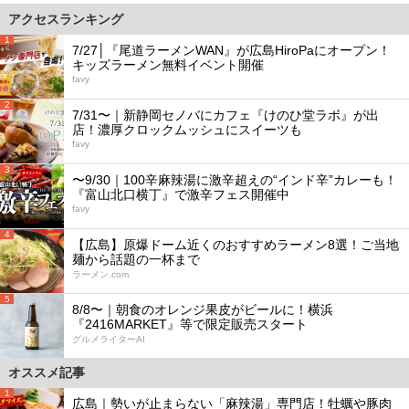
アクセスランキング
1
7/27│『尾道ラーメンWAN』が広島HiroPaにオープン！
キッズラーメン無料イベント開催
favy
2
7/31〜｜新静岡セノバにカフェ『けのひ堂ラボ』が出
店！濃厚クロックムッシュにスイーツも
favy
3
〜9/30｜100辛麻辣湯に激辛超えの“インド辛”カレーも！
『富山北口横丁』で激辛フェス開催中
favy
4
【広島】原爆ドーム近くのおすすめラーメン8選！ご当地
麺から話題の一杯まで
ラーメン.com
5
8/8〜｜朝食のオレンジ果皮がビールに！横浜
『2416MARKET』等で限定販売スタート
グルメライターAI
オススメ記事
1
広島｜勢いが止まらない「麻辣湯」専門店！牡蠣や豚肉