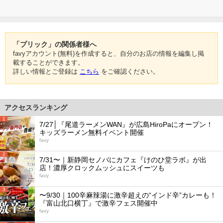
「プリック」の関係者様へ
favyアカウント(無料)を作成すると、自分のお店の情報を編集し掲
載することができます。
詳しい情報とご登録は
こちら
をご確認ください。
アクセスランキング
1
7/27│『尾道ラーメンWAN』が広島HiroPaにオープン！
キッズラーメン無料イベント開催
favy
2
7/31〜｜新静岡セノバにカフェ『けのひ堂ラボ』が出
店！濃厚クロックムッシュにスイーツも
favy
3
〜9/30｜100辛麻辣湯に激辛超えの“インド辛”カレーも！
『富山北口横丁』で激辛フェス開催中
favy