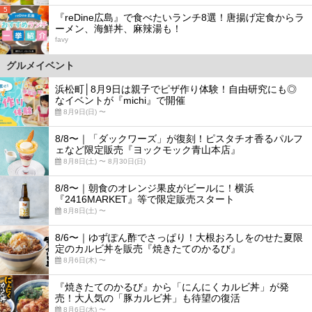
5
『reDine広島』で食べたいランチ8選！唐揚げ定食からラ
ーメン、海鮮丼、麻辣湯も！
favy
グルメイベント
浜松町│8月9日は親子でピザ作り体験！自由研究にも◎
なイベントが『michi』で開催
8月9日(日) 〜
8/8〜｜「ダックワーズ」が復刻！ピスタチオ香るパルフ
ェなど限定販売『ヨックモック青山本店』
8月8日(土) 〜 8月30日(日)
8/8〜｜朝食のオレンジ果皮がビールに！横浜
『2416MARKET』等で限定販売スタート
8月8日(土) 〜
8/6〜｜ゆずぽん酢でさっぱり！大根おろしをのせた夏限
定のカルビ丼を販売『焼きたてのかるび』
8月6日(木) 〜
『焼きたてのかるび』から「にんにくカルビ丼」が発
売！大人気の「豚カルビ丼」も待望の復活
8月6日(木) 〜