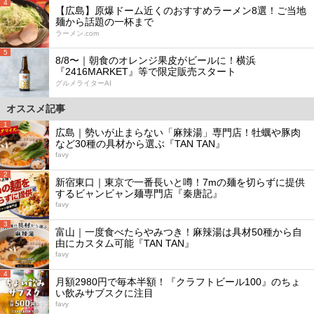
4
【広島】原爆ドーム近くのおすすめラーメン8選！ご当地
麺から話題の一杯まで
ラーメン.com
5
8/8〜｜朝食のオレンジ果皮がビールに！横浜
『2416MARKET』等で限定販売スタート
グルメライターAI
オススメ記事
1
広島｜勢いが止まらない「麻辣湯」専門店！牡蠣や豚肉
など30種の具材から選ぶ『TAN TAN』
favy
2
新宿東口｜東京で一番長いと噂！7mの麺を切らずに提供
するビャンビャン麺専門店『秦唐記』
favy
3
富山｜一度食べたらやみつき！麻辣湯は具材50種から自
由にカスタム可能『TAN TAN』
favy
4
月額2980円で毎本半額！『クラフトビール100』のちょ
い飲みサブスクに注目
favy