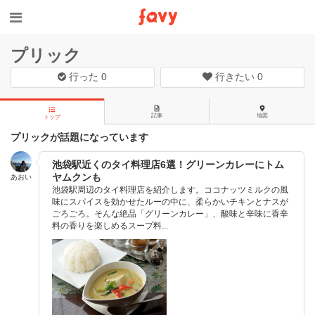
プリック
行った
0
行きたい
0
記事
地図
トップ
プリックが話題になっています
池袋駅近くのタイ料理店6選！グリーンカレーにトム
ヤムクンも
あおい
池袋駅周辺のタイ料理店を紹介します。ココナッツミルクの風
味にスパイスを効かせたルーの中に、柔らかいチキンとナスが
ごろごろ。そんな絶品「グリーンカレー」、酸味と辛味に香辛
料の香りを楽しめるスープ料...