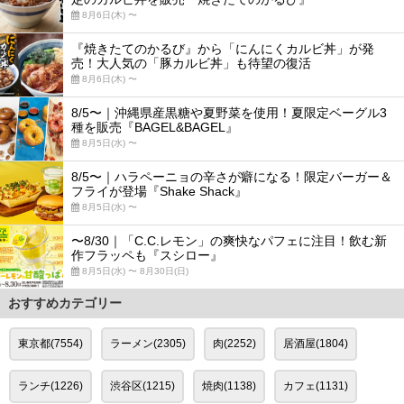
8月6日(木) 〜
『焼きたてのかるび』から「にんにくカルビ丼」が発
売！大人気の「豚カルビ丼」も待望の復活
8月6日(木) 〜
8/5〜｜沖縄県産黒糖や夏野菜を使用！夏限定ベーグル3
種を販売『BAGEL&BAGEL』
8月5日(水) 〜
8/5〜｜ハラペーニョの辛さが癖になる！限定バーガー＆
フライが登場『Shake Shack』
8月5日(水) 〜
〜8/30｜「C.C.レモン」の爽快なパフェに注目！飲む新
作フラッペも『スシロー』
8月5日(水) 〜 8月30日(日)
おすすめカテゴリー
東京都(7554)
ラーメン(2305)
肉(2252)
居酒屋(1804)
ランチ(1226)
渋谷区(1215)
焼肉(1138)
カフェ(1131)