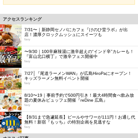
アクセスランキング
1
7/31〜｜新静岡セノバにカフェ『けのひ堂ラボ』が出
店！濃厚クロックムッシュにスイーツも
favy
2
〜9/30｜100辛麻辣湯に激辛超えの“インド辛”カレーも！
『富山北口横丁』で激辛フェス開催中
favy
3
7/27│『尾道ラーメンWAN』が広島HiroPaにオープン！
キッズラーメン無料イベント開催
favy
4
8/10〜19｜事前予約で500円引き！最大4時間食べ飲み放
題の夏休みビュッフェ開催『reDine 広島』
favy
5
【8/31まで急遽延長】ビールやサワーが111円！お通し代
無料！新宿『もッち』の特別企画を見逃すな
favy