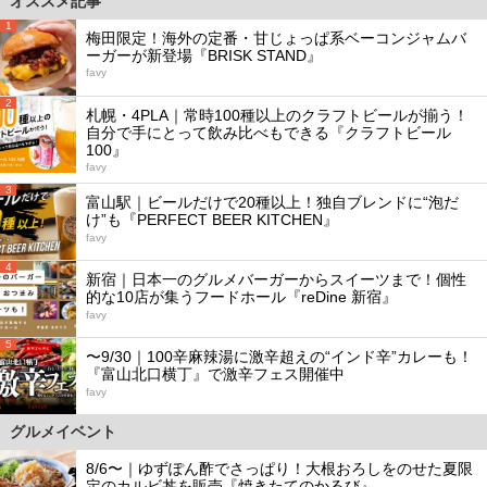
オススメ記事
1
梅田限定！海外の定番・甘じょっぱ系ベーコンジャムバ
ーガーが新登場『BRISK STAND』
favy
2
札幌・4PLA｜常時100種以上のクラフトビールが揃う！
自分で手にとって飲み比べもできる『クラフトビール
100』
favy
3
富山駅｜ビールだけで20種以上！独自ブレンドに“泡だ
け”も『PERFECT BEER KITCHEN』
favy
4
新宿｜日本一のグルメバーガーからスイーツまで！個性
的な10店が集うフードホール『reDine 新宿』
favy
5
〜9/30｜100辛麻辣湯に激辛超えの“インド辛”カレーも！
『富山北口横丁』で激辛フェス開催中
favy
グルメイベント
8/6〜｜ゆずぽん酢でさっぱり！大根おろしをのせた夏限
定のカルビ丼を販売『焼きたてのかるび』