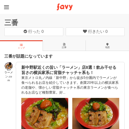
三番
行った
0
行きたい
0
記事
地図
トップ
三番が話題になっています
新中野駅近くの旨い「ラーメン」店8選！飲み干せる
旨さの横浜家系に背脂チャッチャ系も！
ラーメ
ン.co
東京メトロ丸ノ内線「新中野」から徒歩5分圏内でラーメンが
m
食べられるお店を紹介していきます。創業20年以上の横浜家系
の老舗や、懐かしい背脂チャッチャ系の東京ラーメンが食べら
れるお店など種類豊富。好...