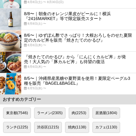
8月8日(土) 〜 8月30日(日)
8/8〜｜朝食のオレンジ果皮がビールに！横浜
『2416MARKET』等で限定販売スタート
8月8日(土) 〜
8/6〜｜ゆずぽん酢でさっぱり！大根おろしをのせた夏限
定のカルビ丼を販売『焼きたてのかるび』
8月6日(木) 〜
『焼きたてのかるび』から「にんにくカルビ丼」が発
売！大人気の「豚カルビ丼」も待望の復活
8月6日(木) 〜
8/5〜｜沖縄県産黒糖や夏野菜を使用！夏限定ベーグル3
種を販売『BAGEL&BAGEL』
8月5日(水) 〜
おすすめカテゴリー
東京都(7546)
ラーメン(2305)
肉(2253)
居酒屋(1804)
ランチ(1225)
渋谷区(1215)
焼肉(1138)
カフェ(1130)