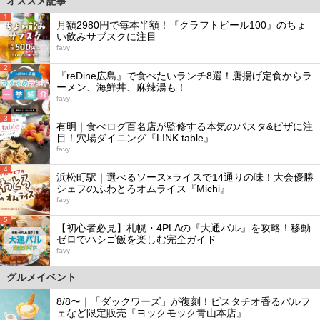
オススメ記事
1
月額2980円で毎本半額！『クラフトビール100』のちょ
い飲みサブスクに注目
favy
2
『reDine広島』で食べたいランチ8選！唐揚げ定食からラ
ーメン、海鮮丼、麻辣湯も！
favy
3
有明｜食べログ百名店が監修する本気のパスタ&ピザに注
目！穴場ダイニング『LINK table』
favy
4
浜松町駅｜選べるソース×ライスで14通りの味！大会優勝
シェフのふわとろオムライス『Michi』
favy
5
【初心者必見】札幌・4PLAの『大通バル』を攻略！移動
ゼロでハシゴ飯を楽しむ完全ガイド
favy
グルメイベント
8/8〜｜「ダックワーズ」が復刻！ピスタチオ香るパルフ
ェなど限定販売『ヨックモック青山本店』