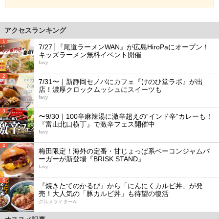
アクセスランキング
1
7/27│『尾道ラーメンWAN』が広島HiroPaにオープン！
キッズラーメン無料イベント開催
favy
2
7/31〜｜新静岡セノバにカフェ『けのひ堂ラボ』が出
店！濃厚クロックムッシュにスイーツも
favy
3
〜9/30｜100辛麻辣湯に激辛超えの“インド辛”カレーも！
『富山北口横丁』で激辛フェス開催中
favy
4
梅田限定！海外の定番・甘じょっぱ系ベーコンジャムバ
ーガーが新登場『BRISK STAND』
favy
5
『焼きたてのかるび』から「にんにくカルビ丼」が発
売！大人気の「豚カルビ丼」も待望の復活
グルメライターAI