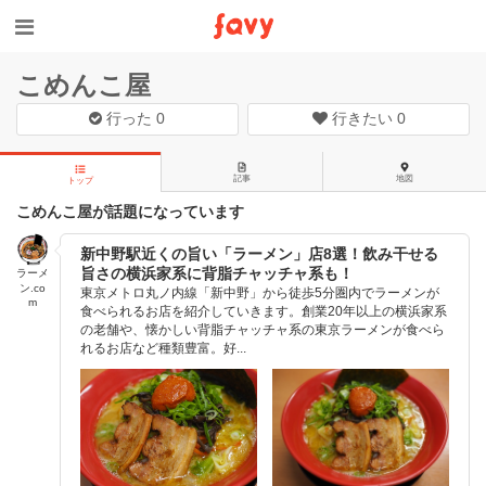
こめんこ屋
行った
0
行きたい
0
記事
地図
トップ
こめんこ屋が話題になっています
新中野駅近くの旨い「ラーメン」店8選！飲み干せる
旨さの横浜家系に背脂チャッチャ系も！
ラーメ
ン.co
東京メトロ丸ノ内線「新中野」から徒歩5分圏内でラーメンが
m
食べられるお店を紹介していきます。創業20年以上の横浜家系
の老舗や、懐かしい背脂チャッチャ系の東京ラーメンが食べら
れるお店など種類豊富。好...