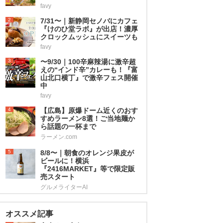
favy
2
7/31〜｜新静岡セノバにカフェ
『けのひ堂ラボ』が出店！濃厚
クロックムッシュにスイーツも
favy
3
〜9/30｜100辛麻辣湯に激辛超
えの“インド辛”カレーも！『富
山北口横丁』で激辛フェス開催
中
favy
4
【広島】原爆ドーム近くのおす
すめラーメン8選！ご当地麺か
ら話題の一杯まで
ラーメン.com
5
8/8〜｜朝食のオレンジ果皮が
ビールに！横浜
『2416MARKET』等で限定販
売スタート
グルメライターAI
オススメ記事