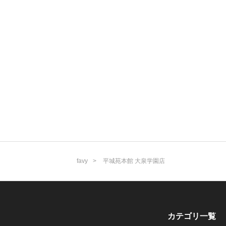
favy
平城苑本館 大泉学園店
カテゴリ一覧