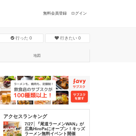
無料会員登録
ログイン
行った
0
行きたい
0
地図
アクセスランキング
1
7/27│『尾道ラーメンWAN』が
広島HiroPaにオープン！キッズ
ラーメン無料イベント開催