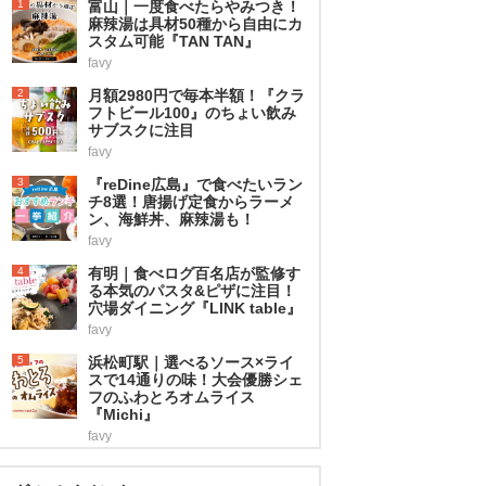
1
富山｜一度食べたらやみつき！
麻辣湯は具材50種から自由にカ
スタム可能『TAN TAN』
favy
2
月額2980円で毎本半額！『クラ
フトビール100』のちょい飲み
サブスクに注目
favy
3
『reDine広島』で食べたいラン
チ8選！唐揚げ定食からラーメ
ン、海鮮丼、麻辣湯も！
favy
4
有明｜食べログ百名店が監修す
る本気のパスタ&ピザに注目！
穴場ダイニング『LINK table』
favy
5
浜松町駅｜選べるソース×ライ
スで14通りの味！大会優勝シェ
フのふわとろオムライス
『Michi』
favy