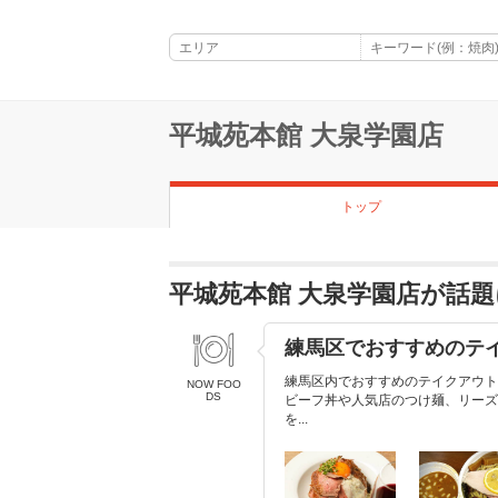
平城苑本館 大泉学園店
トップ
平城苑本館 大泉学園店が話
練馬区でおすすめのテ
練馬区内でおすすめのテイクアウト
NOW FOO
DS
ビーフ丼や人気店のつけ麺、リーズ
を...