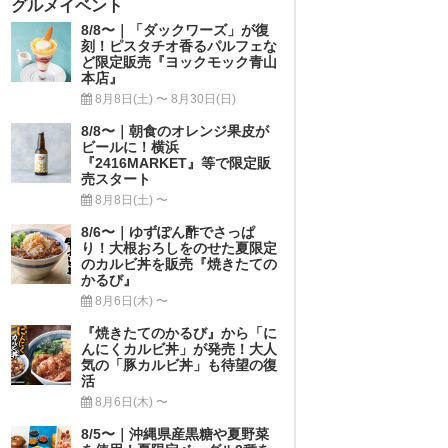
グルメイベント
8/8〜｜「ダックワーズ」が復
刻！ピスタチオ香るパルフェな
ど限定販売『ヨックモック青山
本店』
8月8日(土) 〜 8月30日(日)
8/8〜｜朝食のオレンジ果皮が
ビールに！横浜
『2416MARKET』等で限定販
売スタート
8月8日(土) 〜
8/6〜｜ゆずぽん酢でさっぱ
り！大根おろしをのせた夏限定
のカルビ丼を販売『焼きたての
かるび』
8月6日(木) 〜
『焼きたてのかるび』から「に
んにくカルビ丼」が発売！大人
気の「豚カルビ丼」も待望の復
活
8月6日(木) 〜
8/5〜｜沖縄県産黒糖や夏野菜