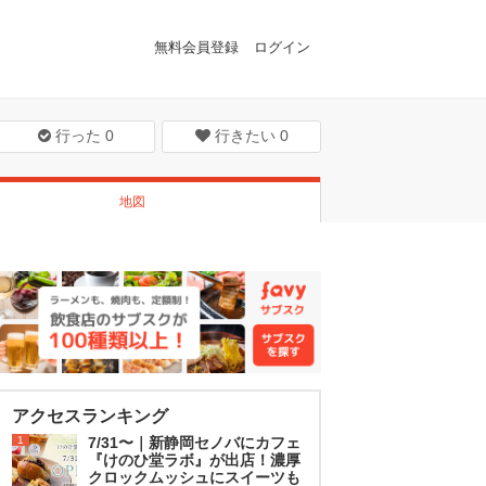
無料会員登録
ログイン
行った
0
行きたい
0
地図
アクセスランキング
1
7/31〜｜新静岡セノバにカフェ
『けのひ堂ラボ』が出店！濃厚
クロックムッシュにスイーツも