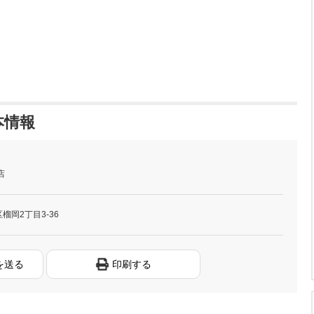
本情報
店
岡2丁目3-36
を送る
印刷する