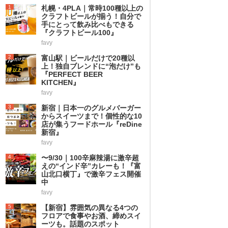
1
札幌・4PLA｜常時100種以上の
クラフトビールが揃う！自分で
手にとって飲み比べもできる
『クラフトビール100』
favy
2
富山駅｜ビールだけで20種以
上！独自ブレンドに“泡だけ”も
『PERFECT BEER
KITCHEN』
favy
3
新宿｜日本一のグルメバーガー
からスイーツまで！個性的な10
店が集うフードホール『reDine
新宿』
favy
4
〜9/30｜100辛麻辣湯に激辛超
えの“インド辛”カレーも！『富
山北口横丁』で激辛フェス開催
中
favy
5
【新宿】雰囲気の異なる4つの
フロアで食事やお酒、締めスイ
ーツも。話題のスポット