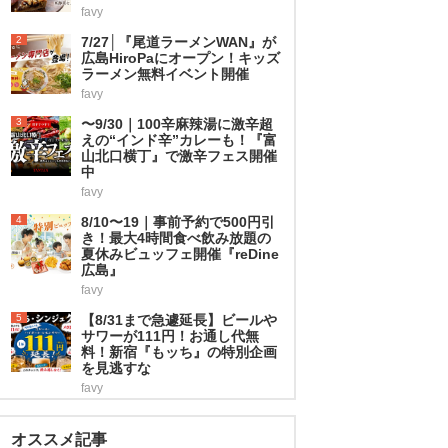
favy
2
7/27│『尾道ラーメンWAN』が
広島HiroPaにオープン！キッズ
ラーメン無料イベント開催
favy
3
〜9/30｜100辛麻辣湯に激辛超
えの“インド辛”カレーも！『富
山北口横丁』で激辛フェス開催
中
favy
4
8/10〜19｜事前予約で500円引
き！最大4時間食べ飲み放題の
夏休みビュッフェ開催『reDine
広島』
favy
5
【8/31まで急遽延長】ビールや
サワーが111円！お通し代無
料！新宿『もッち』の特別企画
を見逃すな
favy
オススメ記事