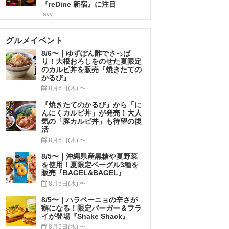
『reDine 新宿』に注目
favy
グルメイベント
8/6〜｜ゆずぽん酢でさっぱ
り！大根おろしをのせた夏限定
のカルビ丼を販売『焼きたての
かるび』
8月6日(木) 〜
『焼きたてのかるび』から「に
んにくカルビ丼」が発売！大人
気の「豚カルビ丼」も待望の復
活
8月6日(木) 〜
8/5〜｜沖縄県産黒糖や夏野菜
を使用！夏限定ベーグル3種を
販売『BAGEL&BAGEL』
8月5日(水) 〜
8/5〜｜ハラペーニョの辛さが
癖になる！限定バーガー＆フラ
イが登場『Shake Shack』
8月5日(水) 〜