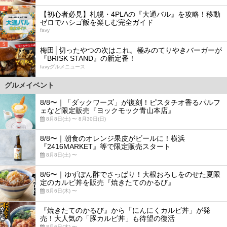
4
【初心者必見】札幌・4PLAの『大通バル』を攻略！移動
ゼロでハシゴ飯を楽しむ完全ガイド
favy
5
梅田│切ったやつの次はこれ。極みのてりやきバーガーが
『BRISK STAND』の新定番！
favyグルメニュース
グルメイベント
8/8〜｜「ダックワーズ」が復刻！ピスタチオ香るパルフ
ェなど限定販売『ヨックモック青山本店』
8月8日(土) 〜 8月30日(日)
8/8〜｜朝食のオレンジ果皮がビールに！横浜
『2416MARKET』等で限定販売スタート
8月8日(土) 〜
8/6〜｜ゆずぽん酢でさっぱり！大根おろしをのせた夏限
定のカルビ丼を販売『焼きたてのかるび』
8月6日(木) 〜
『焼きたてのかるび』から「にんにくカルビ丼」が発
売！大人気の「豚カルビ丼」も待望の復活
8月6日(木) 〜