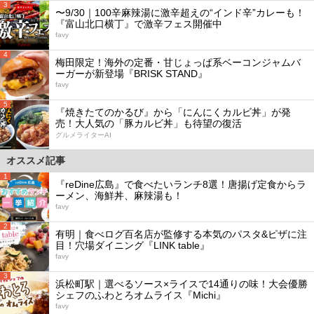
3
〜9/30｜100辛麻辣湯に激辛超えの“インド辛”カレーも！
『富山北口横丁』で激辛フェス開催中
favy
4
梅田限定！海外の定番・甘じょっぱ系ベーコンジャムバ
ーガーが新登場『BRISK STAND』
favy
5
『焼きたてのかるび』から「にんにくカルビ丼」が発
売！大人気の「豚カルビ丼」も待望の復活
グルメライターAI
オススメ記事
1
『reDine広島』で食べたいランチ8選！唐揚げ定食からラ
ーメン、海鮮丼、麻辣湯も！
favy
2
有明｜食べログ百名店が監修する本気のパスタ&ピザに注
目！穴場ダイニング『LINK table』
favy
3
浜松町駅｜選べるソース×ライスで14通りの味！大会優勝
シェフのふわとろオムライス『Michi』
favy