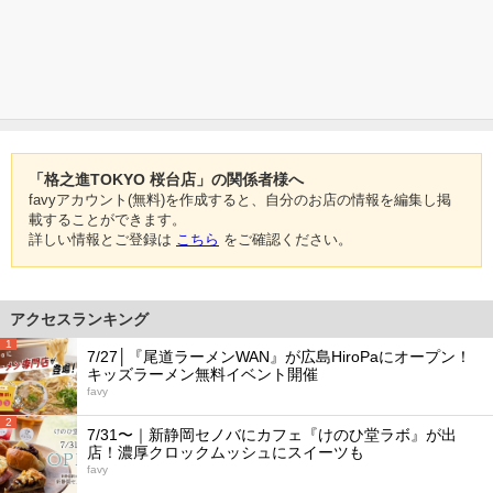
「格之進TOKYO 桜台店」の関係者様へ
favyアカウント(無料)を作成すると、自分のお店の情報を編集し掲
載することができます。
詳しい情報とご登録は
こちら
をご確認ください。
アクセスランキング
1
7/27│『尾道ラーメンWAN』が広島HiroPaにオープン！
キッズラーメン無料イベント開催
favy
2
7/31〜｜新静岡セノバにカフェ『けのひ堂ラボ』が出
店！濃厚クロックムッシュにスイーツも
favy