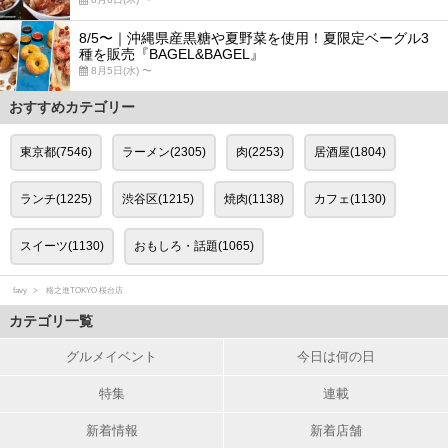
8/5〜｜沖縄県産黒糖や夏野菜を使用！夏限定ベーグル3
種を販売『BAGEL&BAGEL』
8月5日(水) 〜
おすすめカテゴリー
東京都(7546)
ラーメン(2305)
肉(2253)
居酒屋(1804)
ランチ(1225)
渋谷区(1215)
焼肉(1138)
カフェ(1130)
スイーツ(1130)
おもしろ・話題(1065)
favy
格之進TOKYO 桜台店
カテゴリ一覧
グルメイベント
今日は何の日
特集
連載
新着情報
新着店舗