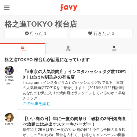
格之進TOKYO 桜台店
行った
1
行きたい
3
記事
地図
トップ
格之進TOKYO 桜台店が話題になっています
「#東京の人気焼肉店」インスタハッシュタグ数TOP1
0！1位はお馴染みの有名店
Cooki
e Mon
Instagram（インスタグラム）のハッシュタグ数で見る、東京
ster.
の人気焼肉店TOP10をご紹介します！（2016年8月22日計測）
あなたのお気に入りの焼肉店はランクインしているのか？早速
チェック...
この記事を読む
【いい肉の日】年に一度の肉祭り！破格の29円焼肉食
べ放題にはみ出すステーキバーガー！
s.zero
毎年11月29日は年に一度の“いい肉の日”！今年も全国の飲食店
が、この日のために気合を入れて、お得なキャンペーンの開催