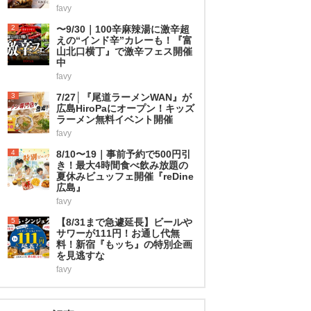
favy
2
〜9/30｜100辛麻辣湯に激辛超
えの“インド辛”カレーも！『富
山北口横丁』で激辛フェス開催
中
favy
3
7/27│『尾道ラーメンWAN』が
広島HiroPaにオープン！キッズ
ラーメン無料イベント開催
favy
4
8/10〜19｜事前予約で500円引
き！最大4時間食べ飲み放題の
夏休みビュッフェ開催『reDine
広島』
favy
5
【8/31まで急遽延長】ビールや
サワーが111円！お通し代無
料！新宿『もッち』の特別企画
を見逃すな
favy