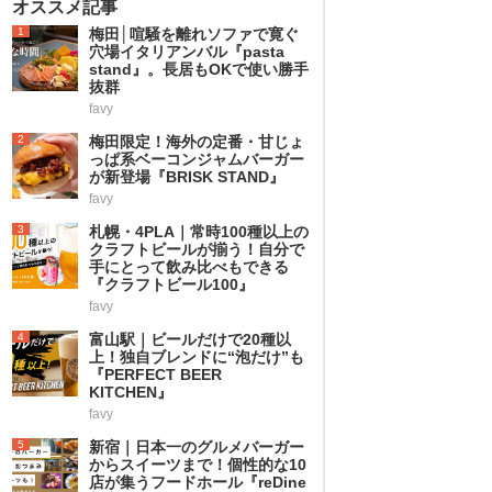
オススメ記事
1
梅田│喧騒を離れソファで寛ぐ
穴場イタリアンバル『pasta
stand』。長居もOKで使い勝手
抜群
favy
2
梅田限定！海外の定番・甘じょ
っぱ系ベーコンジャムバーガー
が新登場『BRISK STAND』
favy
3
札幌・4PLA｜常時100種以上の
クラフトビールが揃う！自分で
手にとって飲み比べもできる
『クラフトビール100』
favy
4
富山駅｜ビールだけで20種以
上！独自ブレンドに“泡だけ”も
『PERFECT BEER
KITCHEN』
favy
5
新宿｜日本一のグルメバーガー
からスイーツまで！個性的な10
店が集うフードホール『reDine