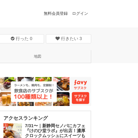
無料会員登録
ログイン
行った
0
行きたい
3
地図
アクセスランキング
1
7/31〜｜新静岡セノバにカフェ
『けのひ堂ラボ』が出店！濃厚
クロックムッシュにスイーツも