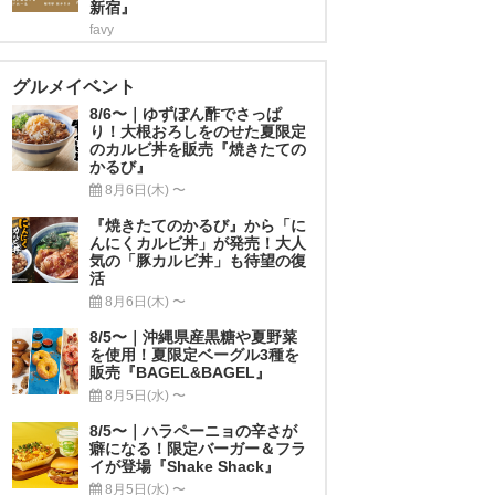
新宿』
favy
グルメイベント
8/6〜｜ゆずぽん酢でさっぱ
り！大根おろしをのせた夏限定
のカルビ丼を販売『焼きたての
かるび』
8月6日(木) 〜
『焼きたてのかるび』から「に
んにくカルビ丼」が発売！大人
気の「豚カルビ丼」も待望の復
活
8月6日(木) 〜
8/5〜｜沖縄県産黒糖や夏野菜
を使用！夏限定ベーグル3種を
販売『BAGEL&BAGEL』
8月5日(水) 〜
8/5〜｜ハラペーニョの辛さが
癖になる！限定バーガー＆フラ
イが登場『Shake Shack』
8月5日(水) 〜