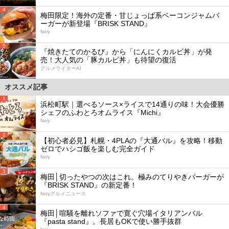
4
梅田限定！海外の定番・甘じょっぱ系ベーコンジャムバ
ーガーが新登場『BRISK STAND』
favy
5
『焼きたてのかるび』から「にんにくカルビ丼」が発
売！大人気の「豚カルビ丼」も待望の復活
グルメライターAI
オススメ記事
1
浜松町駅｜選べるソース×ライスで14通りの味！大会優勝
シェフのふわとろオムライス『Michi』
favy
2
【初心者必見】札幌・4PLAの『大通バル』を攻略！移動
ゼロでハシゴ飯を楽しむ完全ガイド
favy
3
梅田│切ったやつの次はこれ。極みのてりやきバーガーが
『BRISK STAND』の新定番！
favyグルメニュース
4
梅田│喧騒を離れソファで寛ぐ穴場イタリアンバル
『pasta stand』。長居もOKで使い勝手抜群