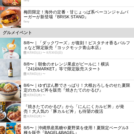
favy
5
梅田限定！海外の定番・甘じょっぱ系ベーコンジャムバ
ーガーが新登場『BRISK STAND』
favy
グルメイベント
8/8〜｜「ダックワーズ」が復刻！ピスタチオ香るパルフ
ェなど限定販売『ヨックモック青山本店』
8月8日(土) 〜 8月30日(日)
8/8〜｜朝食のオレンジ果皮がビールに！横浜
『2416MARKET』等で限定販売スタート
8月8日(土) 〜
8/6〜｜ゆずぽん酢でさっぱり！大根おろしをのせた夏限
定のカルビ丼を販売『焼きたてのかるび』
8月6日(木) 〜
『焼きたてのかるび』から「にんにくカルビ丼」が発
売！大人気の「豚カルビ丼」も待望の復活
8月6日(木) 〜
8/5〜｜沖縄県産黒糖や夏野菜を使用！夏限定ベーグル3
種を販売『BAGEL&BAGEL』