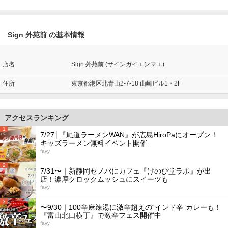
Sign 外苑前 の基本情報
店名
Sign 外苑前 (サインガイエンマエ)
住所
東京都港区北青山2-7-18 山崎ビル1・2F
アクセスランキング
1
7/27│『尾道ラーメンWAN』が広島HiroPaにオープン！
キッズラーメン無料イベント開催
favy
2
7/31〜｜新静岡セノバにカフェ『けのひ堂ラボ』が出
店！濃厚クロックムッシュにスイーツも
favy
3
〜9/30｜100辛麻辣湯に激辛超えの“インド辛”カレーも！
『富山北口横丁』で激辛フェス開催中
favy