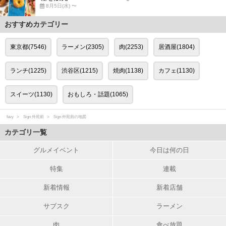
8月5日(水) 〜
おすすめカテゴリー
東京都(7546)
ラーメン(2305)
肉(2253)
居酒屋(1804)
ランチ(1225)
渋谷区(1215)
焼肉(1138)
カフェ(1130)
スイーツ(1130)
おもしろ・話題(1065)
favy
Sign 外苑前
Sign 外苑前の地図
カテゴリ一覧
グルメイベント
今日は何の日
特集
連載
新着情報
新着店舗
サブスク
ラーメン
肉
食べ放題