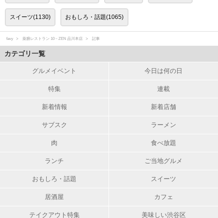
スイーツ(1130)
おもしろ・話題(1065)
favy
薬膳レストラン 10－ZEN 品川本店
記事
カテゴリ一覧
グルメイベント
今日は何の日
特集
連載
新着情報
新着店舗
サブスク
ラーメン
肉
食べ放題
ランチ
ご当地グルメ
おもしろ・話題
スイーツ
居酒屋
カフェ
テイクアウト特集
美味しい渋谷区