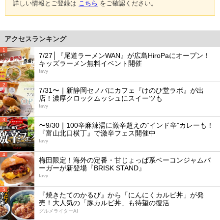
詳しい情報とご登録は
こちら
をご確認ください。
アクセスランキング
1
7/27│『尾道ラーメンWAN』が広島HiroPaにオープン！
キッズラーメン無料イベント開催
favy
2
7/31〜｜新静岡セノバにカフェ『けのひ堂ラボ』が出
店！濃厚クロックムッシュにスイーツも
favy
3
〜9/30｜100辛麻辣湯に激辛超えの“インド辛”カレーも！
『富山北口横丁』で激辛フェス開催中
favy
4
梅田限定！海外の定番・甘じょっぱ系ベーコンジャムバ
ーガーが新登場『BRISK STAND』
favy
5
『焼きたてのかるび』から「にんにくカルビ丼」が発
売！大人気の「豚カルビ丼」も待望の復活
グルメライターAI