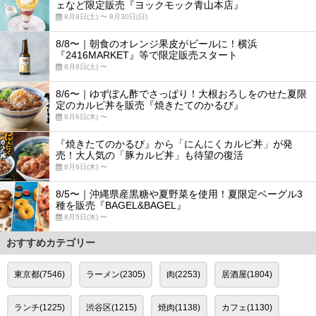
ェなど限定販売『ヨックモック青山本店』
8月8日(土) 〜 8月30日(日)
8/8〜｜朝食のオレンジ果皮がビールに！横浜
『2416MARKET』等で限定販売スタート
8月8日(土) 〜
8/6〜｜ゆずぽん酢でさっぱり！大根おろしをのせた夏限
定のカルビ丼を販売『焼きたてのかるび』
8月6日(木) 〜
『焼きたてのかるび』から「にんにくカルビ丼」が発
売！大人気の「豚カルビ丼」も待望の復活
8月6日(木) 〜
8/5〜｜沖縄県産黒糖や夏野菜を使用！夏限定ベーグル3
種を販売『BAGEL&BAGEL』
8月5日(水) 〜
おすすめカテゴリー
東京都(7546)
ラーメン(2305)
肉(2253)
居酒屋(1804)
ランチ(1225)
渋谷区(1215)
焼肉(1138)
カフェ(1130)