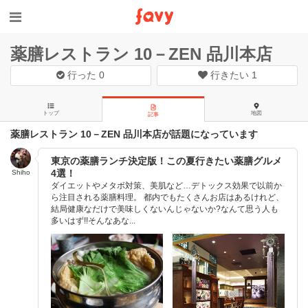
薬膳レストラン 10－ZEN 品川本店
行った
0
行きたい
1
トップ
地図
記事
薬膳レストラン 10－ZEN 品川本店が話題になっています
東京の薬膳ランチ決定版！この夏行きたい薬膳グルメ
4選！
Shiho
ダイエットやメタボ対策、美肌など…デトックス効果で以前か
ら注目される薬膳料理。 都内でもたくさんお店はあるけれど、
結局健康なだけで美味しくないんじゃないか?なんて思う人も
多いはず!!そんなあな...