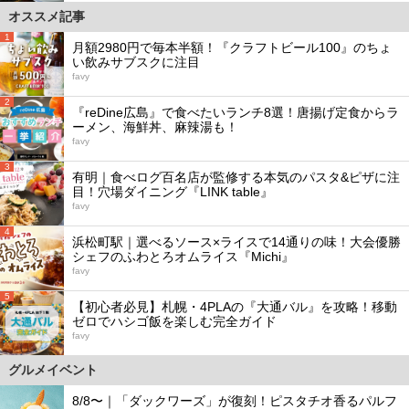
オススメ記事
1
月額2980円で毎本半額！『クラフトビール100』のちょ
い飲みサブスクに注目
favy
2
『reDine広島』で食べたいランチ8選！唐揚げ定食からラ
ーメン、海鮮丼、麻辣湯も！
favy
3
有明｜食べログ百名店が監修する本気のパスタ&ピザに注
目！穴場ダイニング『LINK table』
favy
4
浜松町駅｜選べるソース×ライスで14通りの味！大会優勝
シェフのふわとろオムライス『Michi』
favy
5
【初心者必見】札幌・4PLAの『大通バル』を攻略！移動
ゼロでハシゴ飯を楽しむ完全ガイド
favy
グルメイベント
8/8〜｜「ダックワーズ」が復刻！ピスタチオ香るパルフ